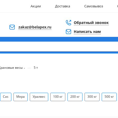
Акции
Доставка
Самовывоз
Обратный звонок
zakaz@belapex.ru
Написать нам
—
Крановые весы
5 т
Cas
Мера
Уралвес
100 кг
200 кг
300 кг
500 кг