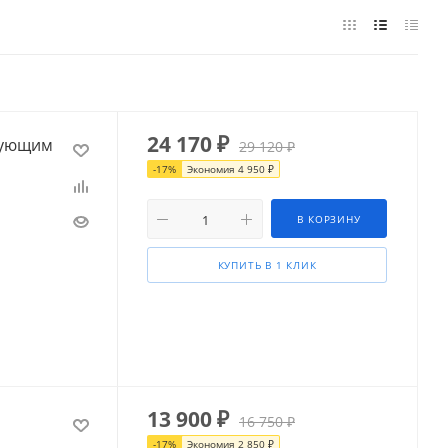
24 170
₽
ирующим
29 120
₽
-
17
%
Экономия
4 950
₽
В КОРЗИНУ
КУПИТЬ В 1 КЛИК
13 900
₽
16 750
₽
-
17
%
Экономия
2 850
₽