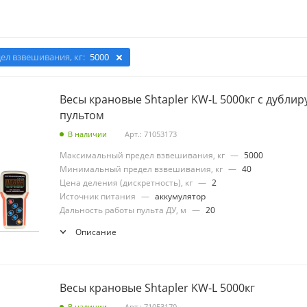
л взвешивания, кг:
5000
Весы крановые Shtapler KW-L 5000кг с дубл
пультом
В наличии
Арт.: 71053173
Максимальный предел взвешивания, кг
—
5000
Минимальный предел взвешивания, кг
—
40
Цена деления (дискретность), кг
—
2
Источник питания
—
аккумулятор
Дальность работы пульта ДУ, м
—
20
Описание
Весы крановые Shtapler KW-L 5000кг
В наличии
Арт.: 71053170