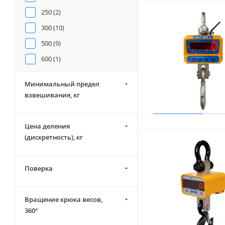
250 (
2
)
300 (
10
)
500 (
9
)
600 (
1
)
1000 (
17
)
Минимальный предел
1500 (
6
)
взвешивания, кг
2000 (
20
)
3000 (
38
)
Цена деления
5000 (
35
)
(дискретность), кг
6000 (
6
)
7500 (
1
)
Поверка
10000 (
36
)
12000 (
6
)
Вращение крюка весов,
360°
15000 (
18
)