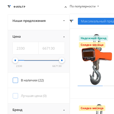
По популярности
ФИЛЬТР
Наши предложения
Максимальный преде
Цена
Надежный бренд
Скидка месяца
2330
667130
В наличии (
22
)
Лучшая цена (
0
)
Скидка месяца
Бренд