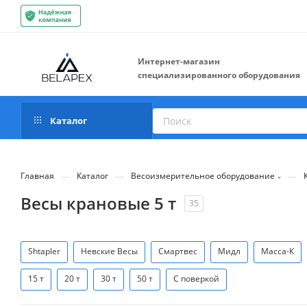
Интернет-магазин
специализированного оборудования
Каталог
—
—
—
Главная
Каталог
Весоизмерительное оборудование
Весы крановые 5 т
35
Shtapler
Невские Весы
Смартвес
Мидл
Масса-К
15 т
20 т
30 т
50 т
С поверкой