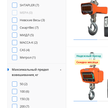
SHTAPLER (
7
)
МЕРА (
0
)
Невские Весы (
3
)
СмартВес (
7
)
МИДЛ (
5
)
МАССА-К (
2
)
CAS (
4
)
Надежный бренд
Метрол (
1
)
Скидка месяца
УРАЛВЕС (
6
)
Максимальный предел
взвешивания, кг
50 (
2
)
100 (
6
)
150 (
3
)
200 (
7
)