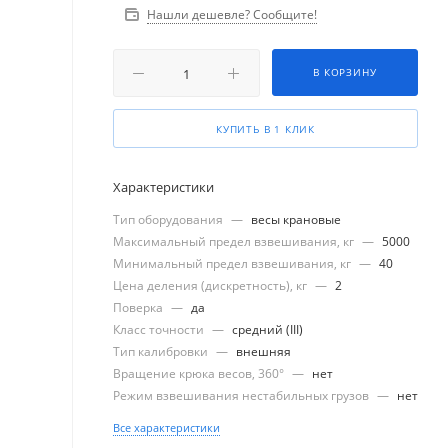
Нашли дешевле? Сообщите!
В КОРЗИНУ
КУПИТЬ В 1 КЛИК
Характеристики
Тип оборудования
—
весы крановые
Максимальный предел взвешивания, кг
—
5000
Минимальный предел взвешивания, кг
—
40
Цена деления (дискретность), кг
—
2
Поверка
—
да
Класс точности
—
средний (III)
Тип калибровки
—
внешняя
Вращение крюка весов, 360°
—
нет
Режим взвешивания нестабильных грузов
—
нет
Все характеристики