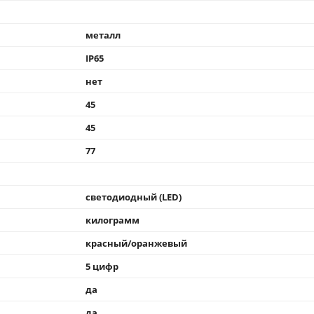
металл
IP65
нет
45
45
77
светодиодный (LED)
килограмм
красный/оранжевый
5 цифр
да
да