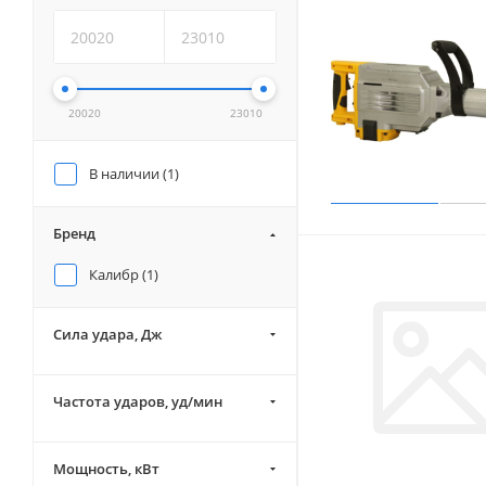
20020
23010
В наличии (
1
)
Бренд
Калибр (
1
)
Сила удара, Дж
Частота ударов, уд/мин
Мощность, кВт