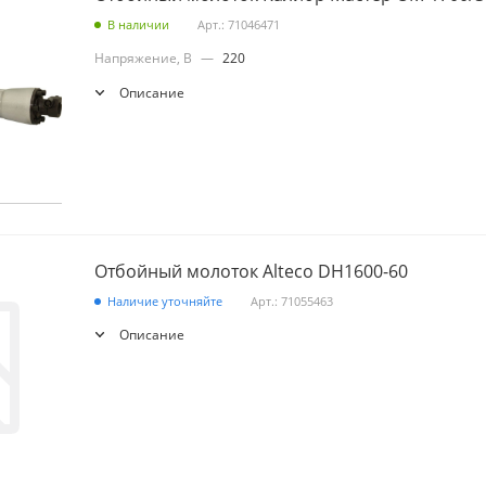
В наличии
Арт.: 71046471
Напряжение, В
—
220
Описание
Отбойный молоток Alteco DH1600-60
Наличие уточняйте
Арт.: 71055463
Описание