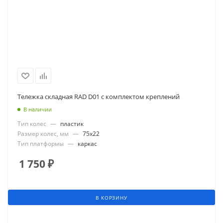
Тележка складная RAD D01 с комплектом креплений
В наличии
Тип колес
—
пластик
Размер колес, мм
—
75x22
Тип платформы
—
каркас
1 750
₽
В КОРЗИНУ