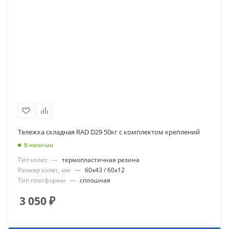
Тележка складная RAD D29 50кг с комплектом креплений
В наличии
Тип колес
—
термопластичная резина
Размер колес, мм
—
60x43 / 60x12
Тип платформы
—
сплошная
3 050
₽