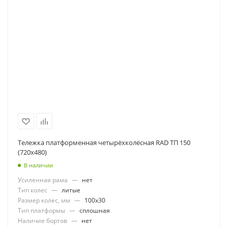
Тележка платформенная четырёхколёсная RAD ТП 150
(720х480)
В наличии
Усиленная рама
—
нет
Тип колес
—
литые
Размер колес, мм
—
100x30
Тип платформы
—
сплошная
Наличие бортов
—
нет