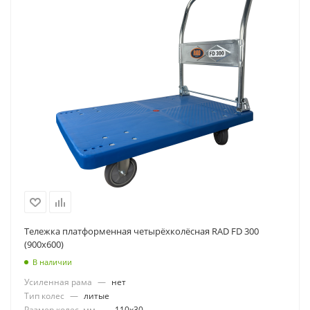
Тележка платформенная четырёхколёсная RAD FD 300
(900х600)
В наличии
Усиленная рама
—
нет
Тип колес
—
литые
Размер колес, мм
—
110x30