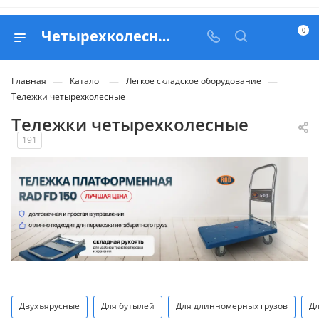
0
Четырехколесные тележки для перевозки грузов - купить в Москве с доставкой по РФ
—
—
—
Главная
Каталог
Легкое складское оборудование
Тележки четырехколесные
Тележки четырехколесные
191
Двухъярусные
Для бутылей
Для длинномерных грузов
Дл