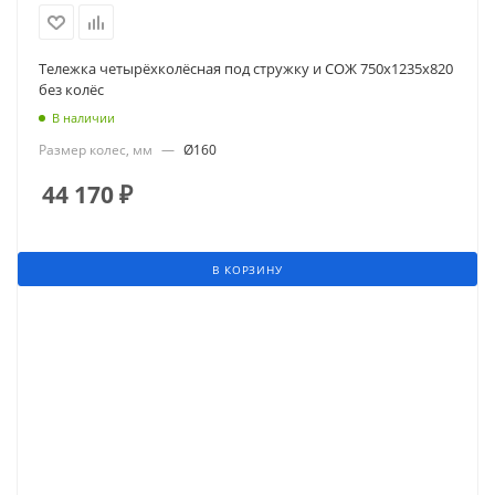
Тележка четырёхколёсная под стружку и СОЖ 750х1235х820
без колёс
В наличии
Размер колес, мм
—
Ø160
44 170
₽
В КОРЗИНУ