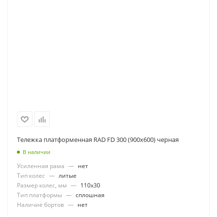
Тележка платформенная RAD FD 300 (900х600) черная
В наличии
Усиленная рама
—
нет
Тип колес
—
литые
Размер колес, мм
—
110x30
Тип платформы
—
сплошная
Наличие бортов
—
нет