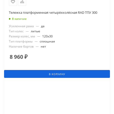
Тележка платформенная четырёхколёсная RAD ТПУ 300
В наличии
Усиленная рама
—
да
Тип колес
—
литые
Размер колес, мм
—
120x30
Тип платформы
—
сплошная
Наличие бортов
—
нет
8 960
₽
В КОРЗИНУ