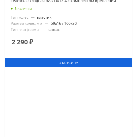
Тележка складная RAD D013-4 с комплектом креплений
В наличии
Тип колес
—
пластик
Размер колес, мм
—
59x16 / 100x30
Тип платформы
—
каркас
2 290
₽
В КОРЗИНУ