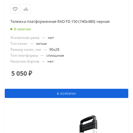
Тележка платформенная RAD FD 150 (740х480) черная
В наличии
Усиленная рама
—
нет
Тип колес
—
литые
Размер колес, мм
—
90x28
Тип платформы
—
сплошная
Наличие бортов
—
нет
5 050
₽
В КОРЗИНУ