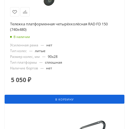
Тележка платформенная четырёхколёсная RAD FD 150
(740х480)
В наличии
Усиленная рама
—
нет
Тип колес
—
литые
Размер колес, мм
—
90x28
Тип платформы
—
сплошная
Наличие бортов
—
нет
5 050
₽
В КОРЗИНУ