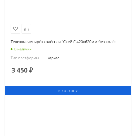
Тележка четырёхколёсная "Скейт" 420х620мм без колёс
В наличии
Тип платформы
—
каркас
3 450
₽
В КОРЗИНУ