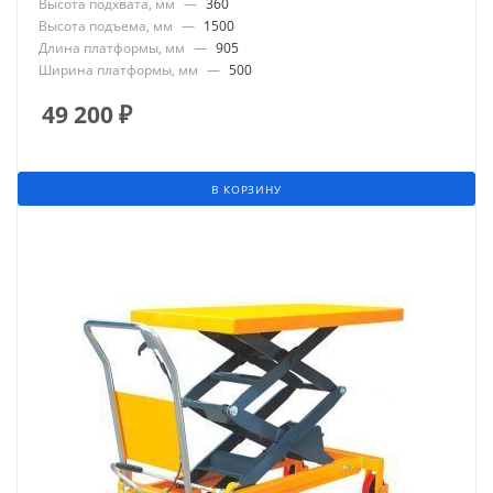
Высота подхвата, мм
—
360
Высота подъема, мм
—
1500
Длина платформы, мм
—
905
Ширина платформы, мм
—
500
49 200
₽
В КОРЗИНУ