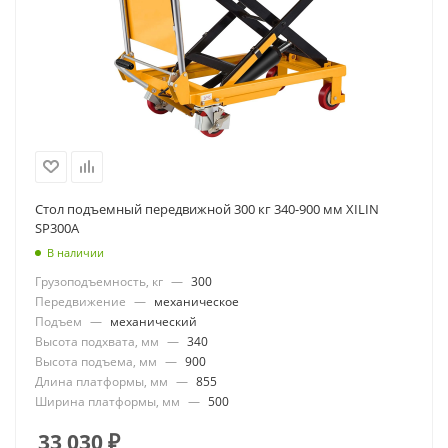
Стол подъемный передвижной 300 кг 340-900 мм XILIN
SP300А
В наличии
Грузоподъемность, кг
—
300
Передвижение
—
механическое
Подъем
—
механический
Высота подхвата, мм
—
340
Высота подъема, мм
—
900
Длина платформы, мм
—
855
Ширина платформы, мм
—
500
33 030
₽