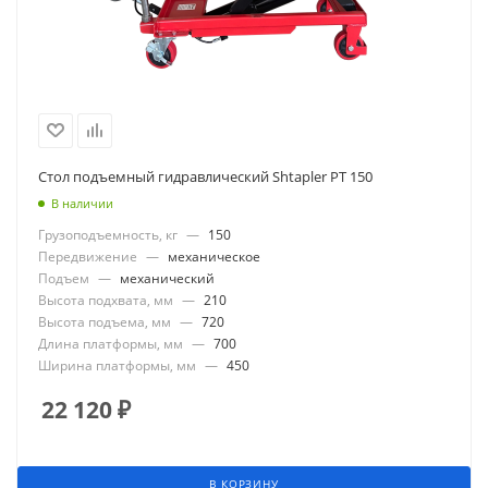
Стол подъемный гидравлический Shtapler PT 150
В наличии
Грузоподъемность, кг
—
150
Передвижение
—
механическое
Подъем
—
механический
Высота подхвата, мм
—
210
Высота подъема, мм
—
720
Длина платформы, мм
—
700
Ширина платформы, мм
—
450
22 120
₽
В КОРЗИНУ