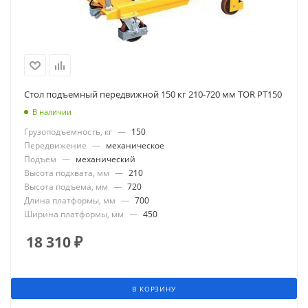
Стол подъемный передвижной 150 кг 210-720 мм TOR PT150
В наличии
Грузоподъемность, кг
—
150
Передвижение
—
механическое
Подъем
—
механический
Высота подхвата, мм
—
210
Высота подъема, мм
—
720
Длина платформы, мм
—
700
Ширина платформы, мм
—
450
18 310
₽
В КОРЗИНУ