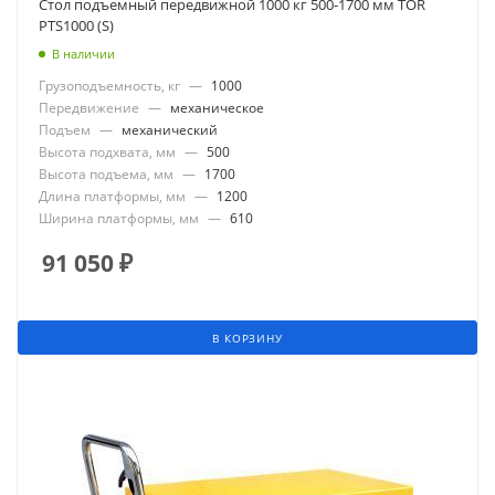
Стол подъемный передвижной 1000 кг 500-1700 мм TOR
PTS1000 (S)
В наличии
Грузоподъемность, кг
—
1000
Передвижение
—
механическое
Подъем
—
механический
Высота подхвата, мм
—
500
Высота подъема, мм
—
1700
Длина платформы, мм
—
1200
Ширина платформы, мм
—
610
91 050
₽
В КОРЗИНУ