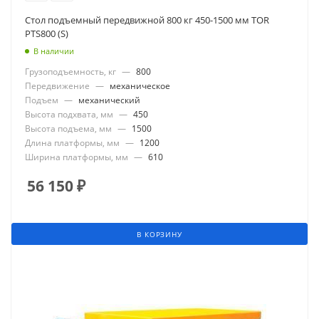
Стол подъемный передвижной 800 кг 450-1500 мм TOR
PTS800 (S)
В наличии
Грузоподъемность, кг
—
800
Передвижение
—
механическое
Подъем
—
механический
Высота подхвата, мм
—
450
Высота подъема, мм
—
1500
Длина платформы, мм
—
1200
Ширина платформы, мм
—
610
56 150
₽
В КОРЗИНУ