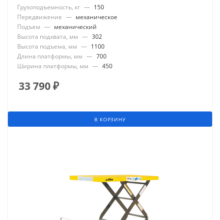
Грузоподъемность, кг
—
150
Передвижение
—
механическое
Подъем
—
механический
Высота подхвата, мм
—
302
Высота подъема, мм
—
1100
Длина платформы, мм
—
700
Ширина платформы, мм
—
450
33 790
₽
В КОРЗИНУ