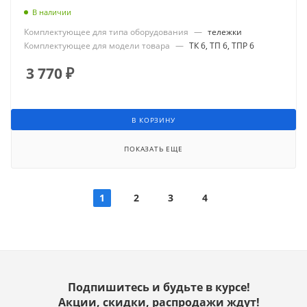
В наличии
Комплектующее для типа оборудования
—
тележки
Комплектующее для модели товара
—
ТК 6, ТП 6, ТПР 6
3 770
₽
В КОРЗИНУ
ПОКАЗАТЬ ЕЩЕ
1
2
3
4
Подпишитесь и будьте в курсе!
Акции, скидки, распродажи ждут!