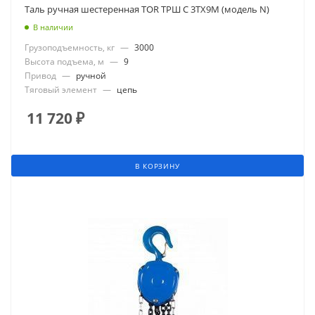
Таль ручная шестеренная TOR ТРШ C 3ТХ9М (модель N)
В наличии
Грузоподъемность, кг
—
3000
Высота подъема, м
—
9
Привод
—
ручной
Тяговый элемент
—
цепь
11 720
₽
В КОРЗИНУ