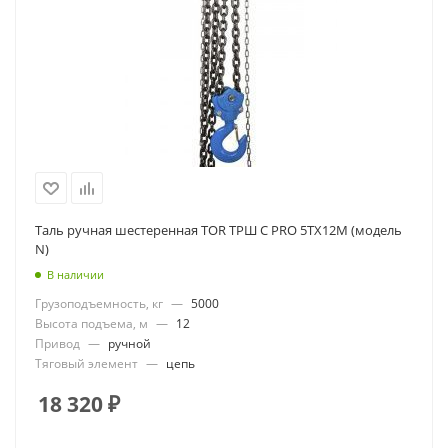
Таль ручная шестеренная TOR ТРШ C PRO 5ТХ12М (модель
N)
В наличии
Грузоподъемность, кг
—
5000
Высота подъема, м
—
12
Привод
—
ручной
Тяговый элемент
—
цепь
18 320
₽