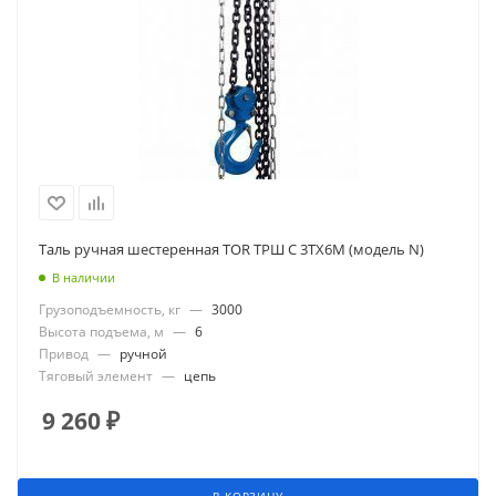
Таль ручная шестеренная TOR ТРШ C 3ТХ6М (модель N)
В наличии
Грузоподъемность, кг
—
3000
Высота подъема, м
—
6
Привод
—
ручной
Тяговый элемент
—
цепь
9 260
₽
В КОРЗИНУ