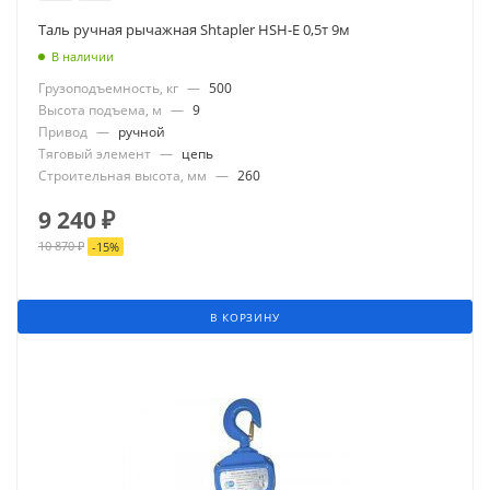
Таль ручная рычажная Shtapler HSH-E 0,5т 9м
В наличии
Грузоподъемность, кг
—
500
Высота подъема, м
—
9
Привод
—
ручной
Тяговый элемент
—
цепь
Строительная высота, мм
—
260
9 240
₽
10 870
₽
-
15
%
В КОРЗИНУ