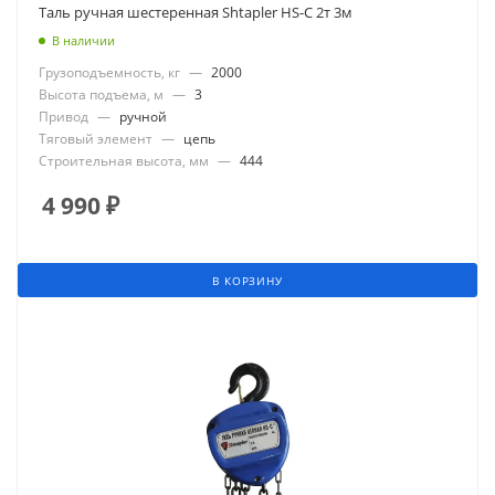
Таль ручная шестеренная Shtapler HS-C 2т 3м
В наличии
Грузоподъемность, кг
—
2000
Высота подъема, м
—
3
Привод
—
ручной
Тяговый элемент
—
цепь
Строительная высота, мм
—
444
4 990
₽
В КОРЗИНУ