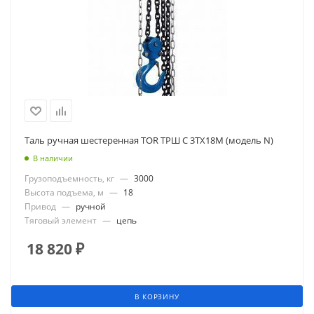
Таль ручная шестеренная TOR ТРШ C 3ТХ18М (модель N)
В наличии
Грузоподъемность, кг
—
3000
Высота подъема, м
—
18
Привод
—
ручной
Тяговый элемент
—
цепь
18 820
₽
В КОРЗИНУ