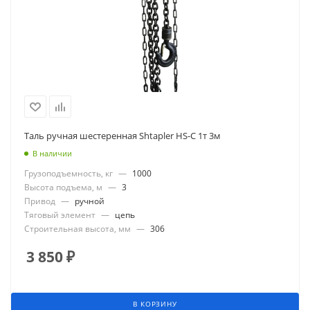
Таль ручная шестеренная Shtapler HS-C 1т 3м
В наличии
Грузоподъемность, кг
—
1000
Высота подъема, м
—
3
Привод
—
ручной
Тяговый элемент
—
цепь
Строительная высота, мм
—
306
3 850
₽
В КОРЗИНУ