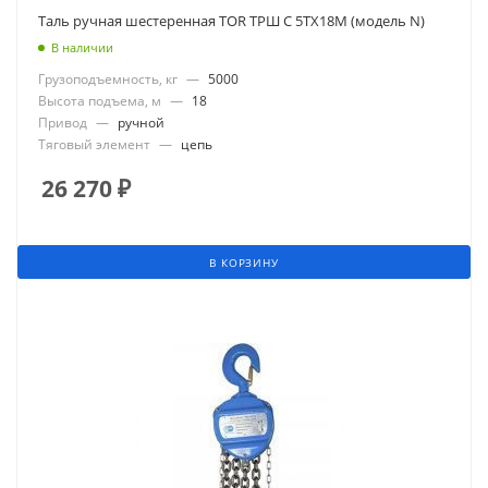
Таль ручная шестеренная TOR ТРШ C 5ТХ18М (модель N)
В наличии
Грузоподъемность, кг
—
5000
Высота подъема, м
—
18
Привод
—
ручной
Тяговый элемент
—
цепь
26 270
₽
В КОРЗИНУ