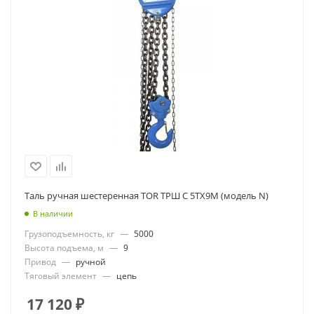
Таль ручная шестеренная TOR ТРШ C 5ТХ9М (модель N)
В наличии
Грузоподъемность, кг
—
5000
Высота подъема, м
—
9
Привод
—
ручной
Тяговый элемент
—
цепь
17 120
₽