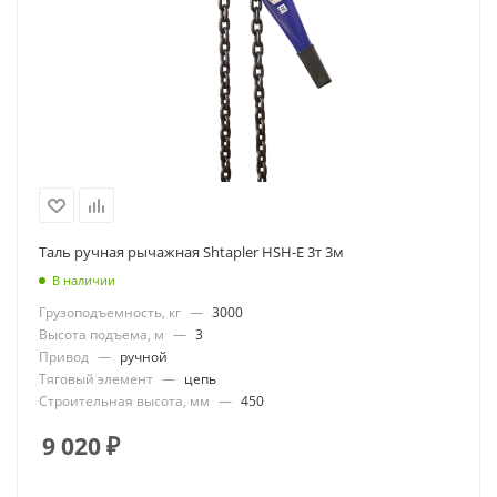
Таль ручная рычажная Shtapler HSH-E 3т 3м
В наличии
Грузоподъемность, кг
—
3000
Высота подъема, м
—
3
Привод
—
ручной
Тяговый элемент
—
цепь
Строительная высота, мм
—
450
9 020
₽