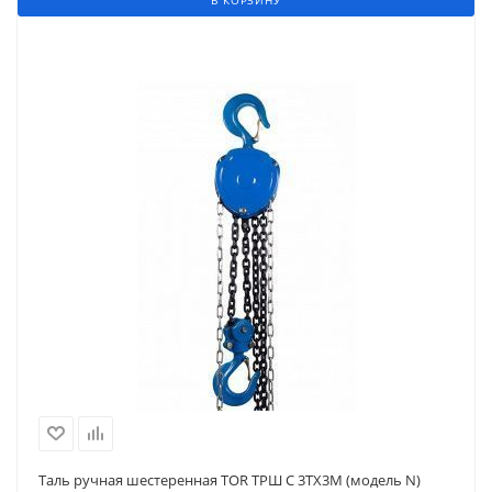
Таль ручная шестеренная TOR ТРШ C 3ТХ3М (модель N)