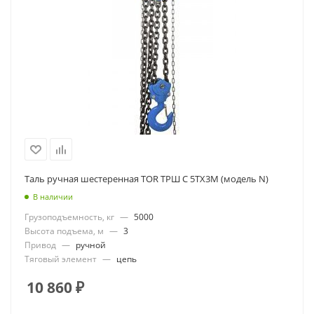
Таль ручная шестеренная TOR ТРШ C 5ТХ3М (модель N)
В наличии
Грузоподъемность, кг
—
5000
Высота подъема, м
—
3
Привод
—
ручной
Тяговый элемент
—
цепь
10 860
₽