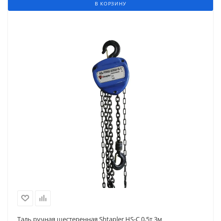
В КОРЗИНУ
Таль ручная шестеренная Shtapler HS-C 0,5т 3м