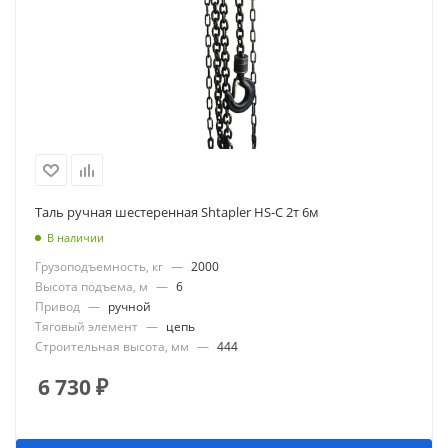
Таль ручная шестеренная Shtapler HS-C 2т 6м
В наличии
Грузоподъемность, кг
—
2000
Высота подъема, м
—
6
Привод
—
ручной
Тяговый элемент
—
цепь
Строительная высота, мм
—
444
6 730
₽