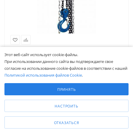
Таль ручная шестеренная TOR ТРШ C 2ТХ9М (модель N)
Этот веб-сайт использует cookie-файлы.
В наличии
При использовании данного сайта вы подтверждаете свое
согласие на использование cookie-файлов в соответствии с нашей
Грузоподъемность, кг
—
2000
Высота подъема, м
—
9
Политикой использования файлов Cookie
.
Привод
—
ручной
Выберите настройки cookie
Тяговый элемент
—
цепь
Минимальные
ПРИНЯТЬ
Аналитические/Функциональные
8 220
₽
НАСТРОИТЬ
В КОРЗИНУ
ОТКАЗАТЬСЯ
ПОКАЗАТЬ ЕЩЕ