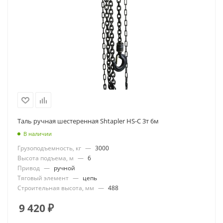
Таль ручная шестеренная Shtapler HS-C 3т 6м
В наличии
Грузоподъемность, кг
—
3000
Высота подъема, м
—
6
Привод
—
ручной
Тяговый элемент
—
цепь
Строительная высота, мм
—
488
9 420
₽