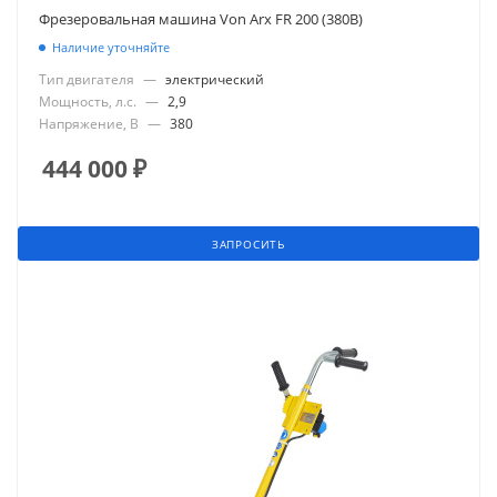
Фрезеровальная машина Von Arx FR 200 (380В)
Наличие уточняйте
Тип двигателя
—
электрический
Мощность, л.с.
—
2,9
Напряжение, В
—
380
444 000
₽
ЗАПРОСИТЬ