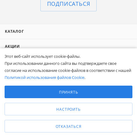
ПОДПИСАТЬСЯ
КАТАЛОГ
АКЦИИ
Этот веб-сайт использует cookie-файлы.
БРЕНДЫ
При использовании данного сайта вы подтверждаете свое
согласие на использование cookie-файлов в соответствии с нашей
КОНТАКТЫ
Политикой использования файлов Cookie
.
Выберите настройки cookie
Минимальные
СПРАВОЧНАЯ ИНФОРМАЦИЯ
ПРИНЯТЬ
Аналитические/Функциональные
О КОМПАНИИ
НАСТРОИТЬ
КОМПАНИЯМ
ОТКАЗАТЬСЯ
ПОКУПАТЕЛЯМ