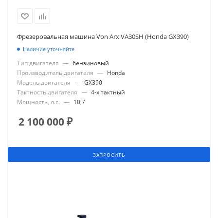
Фрезеровальная машина Von Arx VA30SH (Honda GX390)
Наличие уточняйте
Тип двигателя
—
бензиновый
Производитель двигателя
—
Honda
Модель двигателя
—
GX390
Тактность двигателя
—
4-х тактный
Мощность, л.с.
—
10,7
2 100 000
₽
ЗАПРОСИТЬ