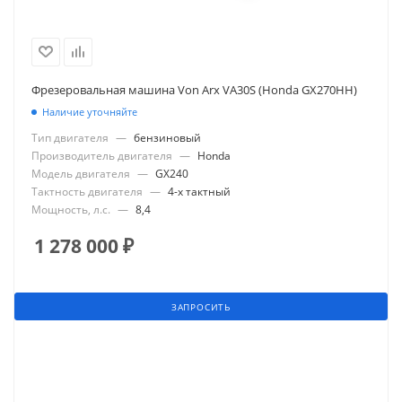
Фрезеровальная машина Von Arx VA30S (Honda GX270HH)
Наличие уточняйте
Тип двигателя
—
бензиновый
Производитель двигателя
—
Honda
Модель двигателя
—
GX240
Тактность двигателя
—
4-х тактный
Мощность, л.с.
—
8,4
1 278 000
₽
ЗАПРОСИТЬ