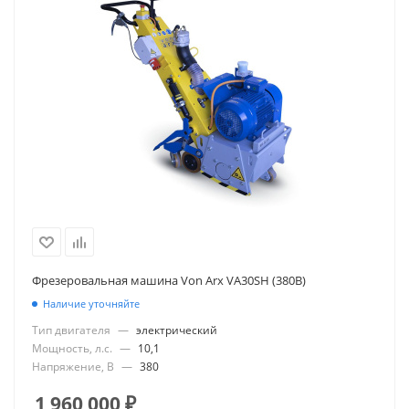
Фрезеровальная машина Von Arx VA30SH (380В)
Наличие уточняйте
Тип двигателя
—
электрический
Мощность, л.с.
—
10,1
Напряжение, В
—
380
1 960 000
₽