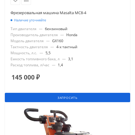
Фрезеровальная машина Masalta МС8-4
Наличие уточняйте
Тип двигателя
—
бензиновый
Производитель двигателя
—
Honda
Модель двигателя
—
GX160
Тактность двигателя
—
4-х тактный
Мощность, л.с.
—
5,5
Емкость топливного бака, л
—
3,1
Расход топлива, л/час
—
1,4
145 000
₽
ЗАПРОСИТЬ