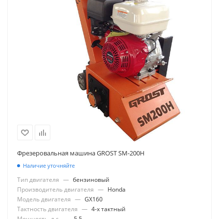
Фрезеровальная машина GROST SM-200Н
Наличие уточняйте
Тип двигателя
—
бензиновый
Производитель двигателя
—
Honda
Модель двигателя
—
GX160
Тактность двигателя
—
4-х тактный
Мощность, л.с.
—
5,5