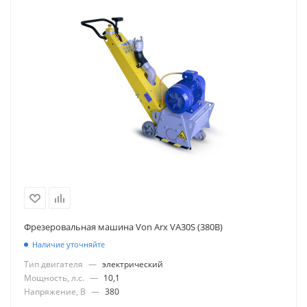
Фрезеровальная машина Von Arx VA30S (380В)
Наличие уточняйте
Тип двигателя
—
электрический
Мощность, л.с.
—
10,1
Напряжение, В
—
380