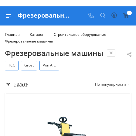
0
Фрезеровальные машины по бетону - купить в Москве с доставкой по РФ
—
—
—
Главная
Каталог
Строительное оборудование
Фрезеровальные машины
Фрезеровальные машины
30
ТСС
Grost
Von Arx
По популярности
ФИЛЬТР