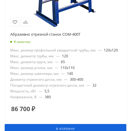
Абразивно отрезной станок СОМ-400Т
В наличии
Макс. размер профильной квадратной трубы, мм
—
120x120
Макс. диаметр трубы, мм
—
120
Макс. диаметр круга, мм
—
65
Макс. размер уголка, мм
—
110x110
Макс. размер швеллера, мм
—
140
Диаметр отрезного диска, мм
—
300-400
Посадочный диаметр отрезного диска, мм
—
32
Мощность, кВт
—
5,5
Напряжение, В
—
380
86 700
₽
В КОРЗИНУ