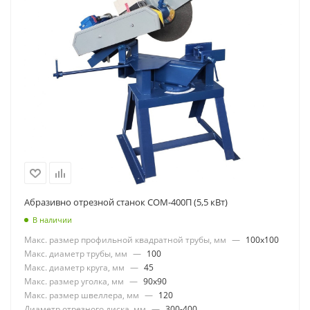
Абразивно отрезной станок СОМ-400П (5,5 кВт)
В наличии
Макс. размер профильной квадратной трубы, мм
—
100x100
Макс. диаметр трубы, мм
—
100
Макс. диаметр круга, мм
—
45
Макс. размер уголка, мм
—
90x90
Макс. размер швеллера, мм
—
120
Диаметр отрезного диска, мм
—
300-400