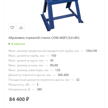
Абразивно отрезной станок СОМ-400П (3,0 кВт)
В наличии
Макс. размер профильной квадратной трубы, мм
—
100x100
Макс. диаметр трубы, мм
—
100
Макс. диаметр круга, мм
—
45
Макс. размер уголка, мм
—
90x90
Макс. размер швеллера, мм
—
120
Диаметр отрезного диска, мм
—
300-400
Посадочный диаметр отрезного диска, мм
—
32
Мощность, кВт
—
3
Напряжение, В
—
380
84 400
₽