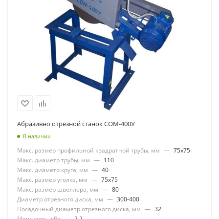
Абразивно отрезной станок СОМ-400У
В наличии
Макс. размер профильной квадратной трубы, мм
—
75x75
Макс. диаметр трубы, мм
—
110
Макс. диаметр круга, мм
—
40
Макс. размер уголка, мм
—
75x75
Макс. размер швеллера, мм
—
80
Диаметр отрезного диска, мм
—
300-400
Посадочный диаметр отрезного диска, мм
—
32
Мощность, кВт
—
2,2