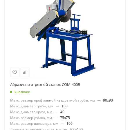
Абразивно отрезной станок СОМ-400В
В наличии
Макс. размер профильной квадратной трубы, мм
—
90x90
Макс. диаметр трубы, мм
—
100
Макс. диаметр круга, мм
—
40
Макс. размер уголка, мм
—
75x75
Макс. размер швеллера, мм
—
100
Диаметр отрезного диска, мм
—
300-400