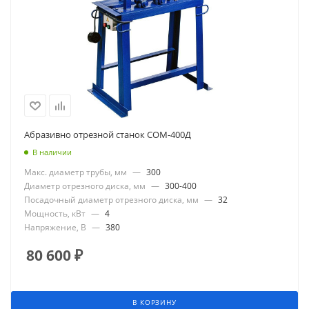
Абразивно отрезной станок СОМ-400Д
В наличии
Макс. диаметр трубы, мм
—
300
Диаметр отрезного диска, мм
—
300-400
Посадочный диаметр отрезного диска, мм
—
32
Мощность, кВт
—
4
Напряжение, В
—
380
80 600
₽
В КОРЗИНУ