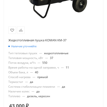
Жидкотопливная пушка KOMAN KM-37
Наличие уточняйте
Тип тепловых пушек
—
жидкотопливные
Тепловая мощность, кВт
—
37
Поток воздуха, м³/ч
—
550
Время работы на одной заправке, ч
—
11
Объем бака, л
—
40
Способ нагрева
—
прямой
Термостат
—
да
Система стабилизации пламени
—
да
Наличие колес
—
да
Топливо
—
дизель, керосин
43 000
₽