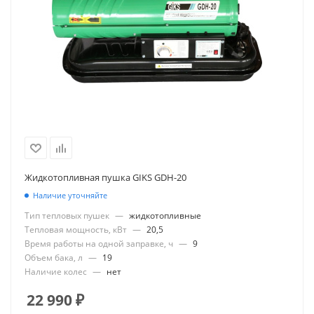
Жидкотопливная пушка GIKS GDH-20
Наличие уточняйте
Тип тепловых пушек
—
жидкотопливные
Тепловая мощность, кВт
—
20,5
Время работы на одной заправке, ч
—
9
Объем бака, л
—
19
Наличие колес
—
нет
22 990
₽