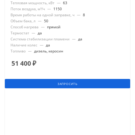
Тепловая мощность, кВт
—
63
Поток воздуха, м³/ч
—
1150
Время работы на одной заправке, ч
—
8
Объем бака, л
—
50
Способ нагрева
—
прямой
Термостат
—
да
Система стабилизации пламени
—
да
Наличие колес
—
да
Топливо
—
дизель, керосин
51 400
₽
ЗАПРОСИТЬ