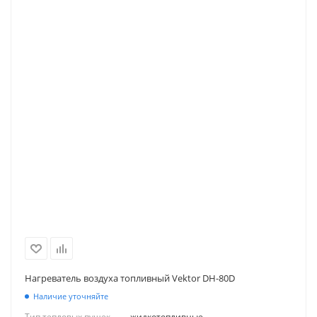
Нагреватель воздуха топливный Vektor DH-80D
Наличие уточняйте
Тип тепловых пушек
—
жидкотопливные