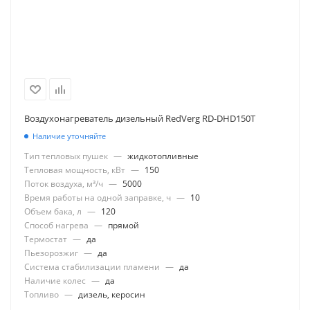
Воздухонагреватель дизельный RedVerg RD-DHD150T
Наличие уточняйте
Тип тепловых пушек
—
жидкотопливные
Тепловая мощность, кВт
—
150
Поток воздуха, м³/ч
—
5000
Время работы на одной заправке, ч
—
10
Объем бака, л
—
120
Способ нагрева
—
прямой
Термостат
—
да
Пьезорозжиг
—
да
Система стабилизации пламени
—
да
Наличие колес
—
да
Топливо
—
дизель, керосин