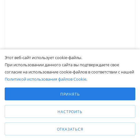
Этот веб-сайт использует cookie-файлы.
При использовании данного сайта вы подтверждаете свое
согласие на использование cookie-файлов в соответствии с нашей
Нагреватель воздуха топливный Vektor DH-30
Политикой использования файлов Cookie
.
Выберите настройки cookie
Наличие уточняйте
Минимальные
ПРИНЯТЬ
Тип тепловых пушек
—
жидкотопливные
Аналитические/Функциональные
21 400
₽
НАСТРОИТЬ
ЗАПРОСИТЬ
ОТКАЗАТЬСЯ