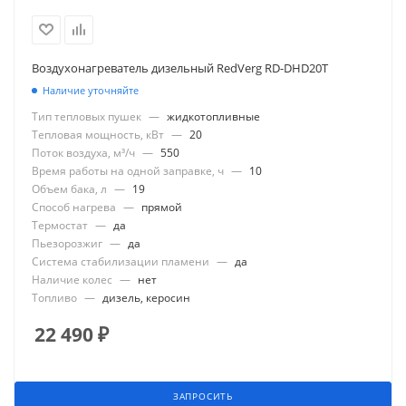
Воздухонагреватель дизельный RedVerg RD-DHD20T
Наличие уточняйте
Тип тепловых пушек
—
жидкотопливные
Тепловая мощность, кВт
—
20
Поток воздуха, м³/ч
—
550
Время работы на одной заправке, ч
—
10
Объем бака, л
—
19
Способ нагрева
—
прямой
Термостат
—
да
Пьезорозжиг
—
да
Система стабилизации пламени
—
да
Наличие колес
—
нет
Топливо
—
дизель, керосин
22 490
₽
ЗАПРОСИТЬ