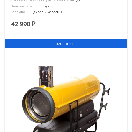
Система стабилизации пламени
—
да
Наличие колес
—
да
Топливо
—
дизель, керосин
42 990
₽
ЗАПРОСИТЬ