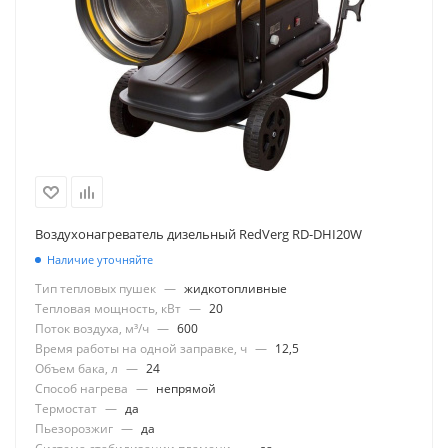
Воздухонагреватель дизельный RedVerg RD-DHI20W
Наличие уточняйте
Тип тепловых пушек
—
жидкотопливные
Тепловая мощность, кВт
—
20
Поток воздуха, м³/ч
—
600
Время работы на одной заправке, ч
—
12,5
Объем бака, л
—
24
Способ нагрева
—
непрямой
Термостат
—
да
Пьезорозжиг
—
да