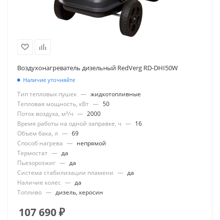
Воздухонагреватель дизельный RedVerg RD-DHI50W
Наличие уточняйте
Тип тепловых пушек
—
жидкотопливные
Тепловая мощность, кВт
—
50
Поток воздуха, м³/ч
—
2000
Время работы на одной заправке, ч
—
16
Объем бака, л
—
69
Способ нагрева
—
непрямой
Термостат
—
да
Пьезорозжиг
—
да
Система стабилизации пламени
—
да
Наличие колес
—
да
Топливо
—
дизель, керосин
107 690
₽