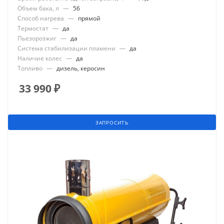
Объем бака, л
—
56
Способ нагрева
—
прямой
Термостат
—
да
Пьезорозжиг
—
да
Система стабилизации пламени
—
да
Наличие колес
—
да
Топливо
—
дизель, керосин
33 990
₽
ЗАПРОСИТЬ