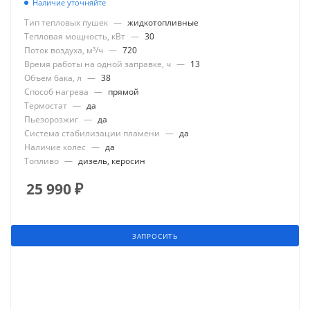
Наличие уточняйте
Тип тепловых пушек
—
жидкотопливные
Тепловая мощность, кВт
—
30
Поток воздуха, м³/ч
—
720
Время работы на одной заправке, ч
—
13
Объем бака, л
—
38
Способ нагрева
—
прямой
Термостат
—
да
Пьезорозжиг
—
да
Система стабилизации пламени
—
да
Наличие колес
—
да
Топливо
—
дизель, керосин
25 990
₽
ЗАПРОСИТЬ