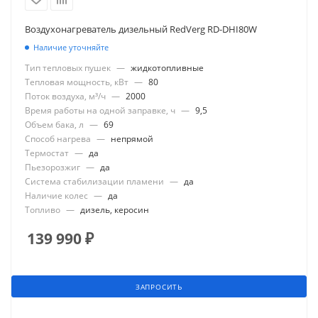
Воздухонагреватель дизельный RedVerg RD-DHI80W
Наличие уточняйте
Тип тепловых пушек
—
жидкотопливные
Тепловая мощность, кВт
—
80
Поток воздуха, м³/ч
—
2000
Время работы на одной заправке, ч
—
9,5
Объем бака, л
—
69
Способ нагрева
—
непрямой
Термостат
—
да
Пьезорозжиг
—
да
Система стабилизации пламени
—
да
Наличие колес
—
да
Топливо
—
дизель, керосин
139 990
₽
ЗАПРОСИТЬ