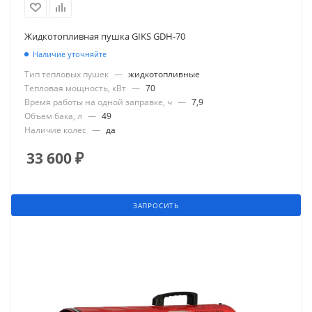
Жидкотопливная пушка GIKS GDH-70
Наличие уточняйте
Тип тепловых пушек
—
жидкотопливные
Тепловая мощность, кВт
—
70
Время работы на одной заправке, ч
—
7,9
Объем бака, л
—
49
Наличие колес
—
да
33 600
₽
ЗАПРОСИТЬ