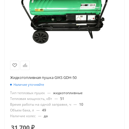
Жидкотопливная пушка GIKS GDH-50
Наличие уточняйте
Тип тепловых пушек
—
жидкотопливные
Тепловая мощность, кВт
—
51
Время работы на одной заправке, ч
—
10
Объем бака, л
—
49
Наличие колес
—
да
31 700
₽