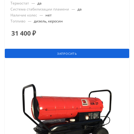
Термостат
—
да
Система стабилизации пламени
—
да
Наличие колес
—
нет
Топливо
—
дизель, керосин
31 400
₽
ЗАПРОСИТЬ