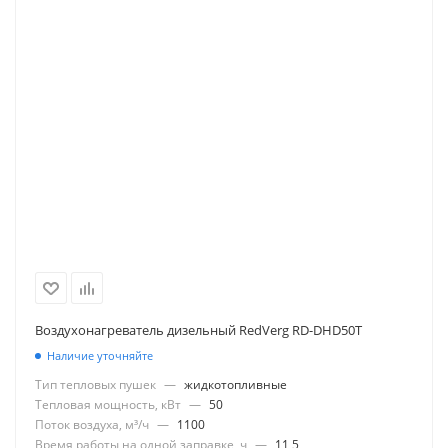
Воздухонагреватель дизельный RedVerg RD-DHD50T
Наличие уточняйте
Тип тепловых пушек
—
жидкотопливные
Тепловая мощность, кВт
—
50
Поток воздуха, м³/ч
—
1100
Время работы на одной заправке, ч
—
11,5