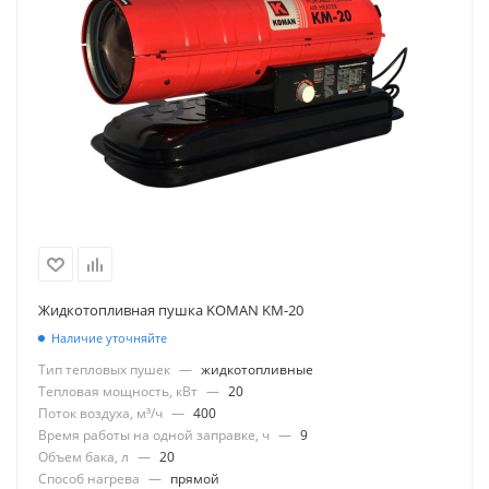
Жидкотопливная пушка KOMAN KM-20
Наличие уточняйте
Тип тепловых пушек
—
жидкотопливные
Тепловая мощность, кВт
—
20
Поток воздуха, м³/ч
—
400
Время работы на одной заправке, ч
—
9
Объем бака, л
—
20
Способ нагрева
—
прямой