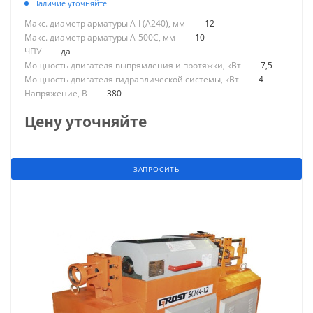
Наличие уточняйте
Макс. диаметр арматуры А-I (А240), мм
—
12
Макс. диаметр арматуры А-500С, мм
—
10
ЧПУ
—
да
Мощность двигателя выпрямления и протяжки, кВт
—
7,5
Мощность двигателя гидравлической системы, кВт
—
4
Напряжение, В
—
380
Цену уточняйте
ЗАПРОСИТЬ