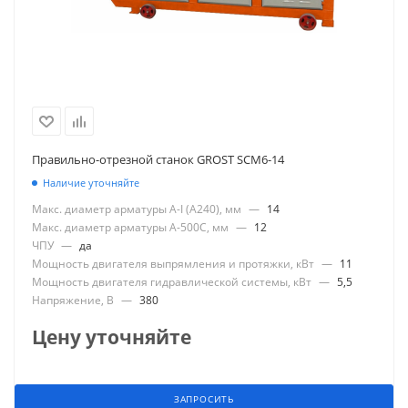
Правильно-отрезной станок GROST SCM6-14
Наличие уточняйте
Макс. диаметр арматуры А-I (А240), мм
—
14
Макс. диаметр арматуры А-500С, мм
—
12
ЧПУ
—
да
Мощность двигателя выпрямления и протяжки, кВт
—
11
Мощность двигателя гидравлической системы, кВт
—
5,5
Напряжение, В
—
380
Цену уточняйте
ЗАПРОСИТЬ