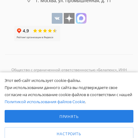
г. Москва, ул. Промышленная, д. 11
Общество с ограниченной ответственностью «Белапекс», ИНН
9724
044802
Этот веб-сайт использует cookie-файлы.
Обращаем ваше внимание, что вся представленная на сайте
При использовании данного сайта вы подтверждаете свое
информация носит исключительно информационный характер и не
согласие на использование cookie-файлов в соответствии с нашей
является публичной офертой.
Вы принимаете условия
политики
Политикой использования файлов Cookie
.
конфиденциальности
и
пользовательского соглашения
каждый раз,
Выберите настройки cookie
когда оставляете свои данные в любой форме обратной связи на
Минимальные
ПРИНЯТЬ
сайте Белапекс.ру.
Аналитические/Функциональные
© 2020 — 2025 Белапекс.ру
НАСТРОИТЬ