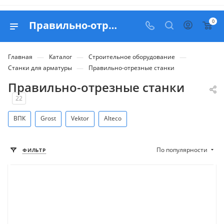
0
Правильно-отрезные станки: купить в Москве с доставкой по РФ
—
—
—
Главная
Каталог
Строительное оборудование
—
Станки для арматуры
Правильно-отрезные станки
Правильно-отрезные станки
22
ВПК
Grost
Vektor
Alteco
По популярности
ФИЛЬТР