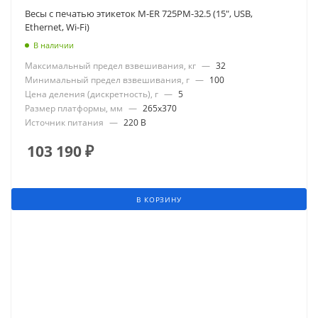
Весы с печатью этикеток M-ER 725PM-32.5 (15", USB,
Ethernet, Wi-Fi)
В наличии
Максимальный предел взвешивания, кг
—
32
Минимальный предел взвешивания, г
—
100
Цена деления (дискретность), г
—
5
Размер платформы, мм
—
265x370
Источник питания
—
220 В
103 190
₽
В КОРЗИНУ