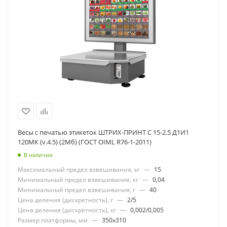
Весы с печатью этикеток ШТРИХ-ПРИНТ C 15-2.5 Д1И1
120МК (v.4.5) (2Мб) (ГОСТ OIML R76-1-2011)
В наличии
Максимальный предел взвешивания, кг
—
15
Минимальный предел взвешивания, кг
—
0,04
Минимальный предел взвешивания, г
—
40
Цена деления (дискретность), г
—
2/5
Цена деления (дискретность), кг
—
0,002/0,005
Размер платформы, мм
—
350x310