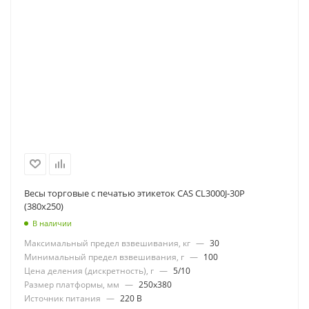
Весы торговые с печатью этикеток CAS CL3000J-30Р
(380x250)
В наличии
Максимальный предел взвешивания, кг
—
30
Минимальный предел взвешивания, г
—
100
Цена деления (дискретность), г
—
5/10
Размер платформы, мм
—
250x380
Источник питания
—
220 В