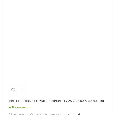
Весы торговые с печатью этикеток CAS CL3000-6B (376x246)
В наличии
Максимальный предел взвешивания, кг
—
6