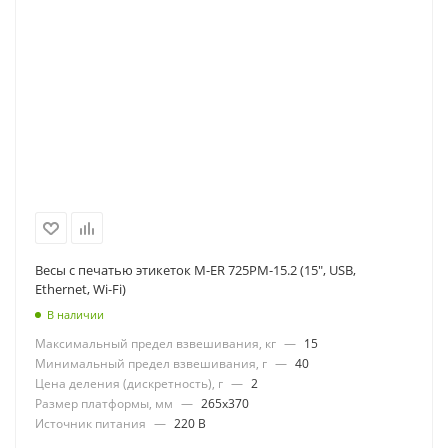
Весы с печатью этикеток M-ER 725PM-15.2 (15", USB,
Ethernet, Wi-Fi)
В наличии
Максимальный предел взвешивания, кг
—
15
Минимальный предел взвешивания, г
—
40
Цена деления (дискретность), г
—
2
Размер платформы, мм
—
265x370
Источник питания
—
220 В