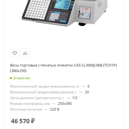
Весы торговые с печатью этикеток CAS CL3000J-06B (TCP/IP)
(380x250)
В наличии
Максимальный предел взвешивания, кг
—
6
Минимальный предел взвешивания, г
—
20
Цена деления (дискретность), г
—
1/2
Размер платформы, мм
—
250x380
Источник питания
—
220 В
46 570
₽