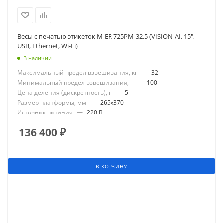
Весы с печатью этикеток M-ER 725PM-32.5 (VISION-AI, 15",
USB, Ethernet, Wi-Fi)
В наличии
Максимальный предел взвешивания, кг
—
32
Минимальный предел взвешивания, г
—
100
Цена деления (дискретность), г
—
5
Размер платформы, мм
—
265x370
Источник питания
—
220 В
136 400
₽
В КОРЗИНУ