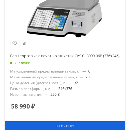
Весы торговые с печатью этикеток CAS CL3000-06P (376x246)
В наличии
Максимальный предел взвешивания, кг
—
6
Минимальный предел взвешивания, г
—
20
Цена деления (дискретность), г
—
1/2
Размер платформы, мм
—
246x376
Источник питания
—
220 В
58 990
₽
В КОРЗИНУ