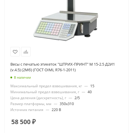
Весы с печатью этикеток "ШТРИХ-ПРИНТ" М 15-2.5 Д2И1
(v.4.5) (2Мб) (ГОСТ OIML R76-1-2011)
В наличии
Максимальный предел взвешивания, кг
—
15
Минимальный предел взвешивания, г
—
40
Цена деления (дискретность), г
—
2/5
Размер платформы, мм
—
350x310
Источник питания
—
220 В
58 500
₽