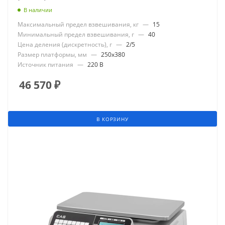
В наличии
Максимальный предел взвешивания, кг
—
15
Минимальный предел взвешивания, г
—
40
Цена деления (дискретность), г
—
2/5
Размер платформы, мм
—
250x380
Источник питания
—
220 В
46 570
₽
В КОРЗИНУ