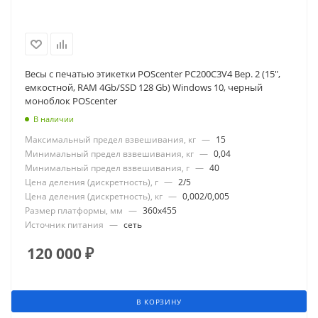
Весы с печатью этикетки POScenter PC200C3V4 Вер. 2 (15",
емкостной, RAM 4Gb/SSD 128 Gb) Windows 10, черный
моноблок POScenter
В наличии
Максимальный предел взвешивания, кг
—
15
Минимальный предел взвешивания, кг
—
0,04
Минимальный предел взвешивания, г
—
40
Цена деления (дискретность), г
—
2/5
Цена деления (дискретность), кг
—
0,002/0,005
Размер платформы, мм
—
360x455
Источник питания
—
сеть
120 000
₽
В КОРЗИНУ