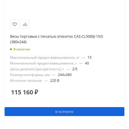
Весы торговые с печатью этикеток CAS CL5000J-15IS
(380х244)
В наличии
Максимальный предел взвешивания, кг
—
15
Минимальный предел взвешивания, г
—
40
Цена деления (дискретность), г
—
2/5
Размер платформы, мм
—
244x380
Источник питания
—
220 В
115 160
₽
В КОРЗИНУ