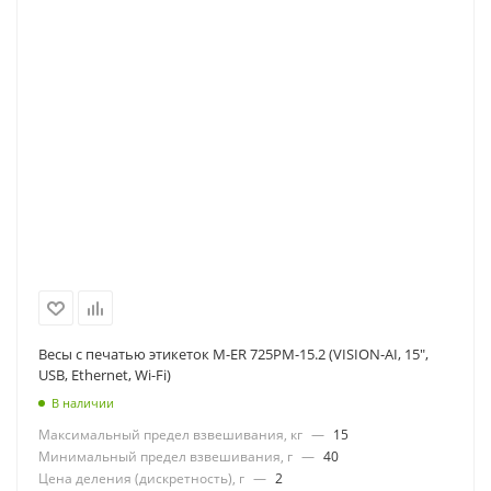
Весы с печатью этикеток M-ER 725PM-15.2 (VISION-AI, 15",
USB, Ethernet, Wi-Fi)
В наличии
Максимальный предел взвешивания, кг
—
15
Минимальный предел взвешивания, г
—
40
Цена деления (дискретность), г
—
2