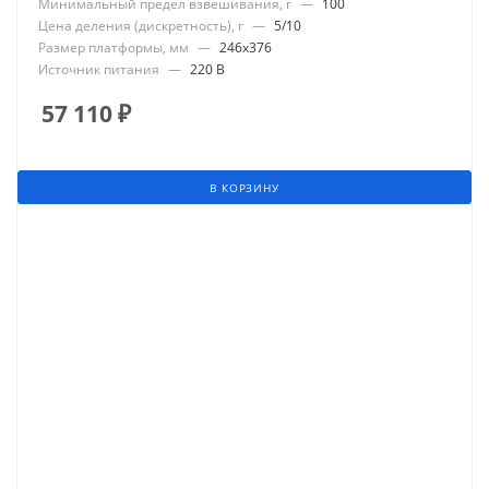
Минимальный предел взвешивания, г
—
100
Цена деления (дискретность), г
—
5/10
Размер платформы, мм
—
246x376
Источник питания
—
220 В
57 110
₽
В КОРЗИНУ