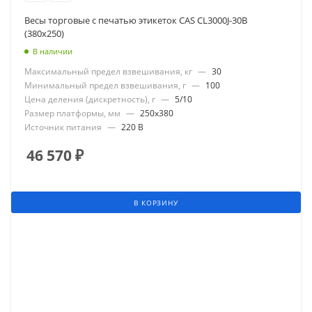
Весы торговые с печатью этикеток CAS CL3000J-30B
(380x250)
В наличии
Максимальный предел взвешивания, кг
—
30
Минимальный предел взвешивания, г
—
100
Цена деления (дискретность), г
—
5/10
Размер платформы, мм
—
250x380
Источник питания
—
220 В
46 570
₽
В КОРЗИНУ