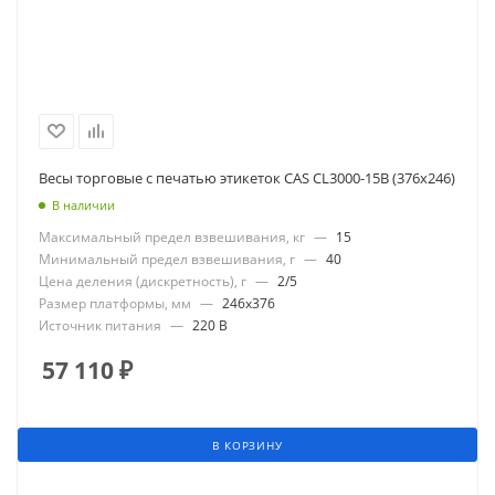
Весы торговые с печатью этикеток CAS CL3000-15В (376x246)
В наличии
Максимальный предел взвешивания, кг
—
15
Минимальный предел взвешивания, г
—
40
Цена деления (дискретность), г
—
2/5
Размер платформы, мм
—
246x376
Источник питания
—
220 В
57 110
₽
В КОРЗИНУ