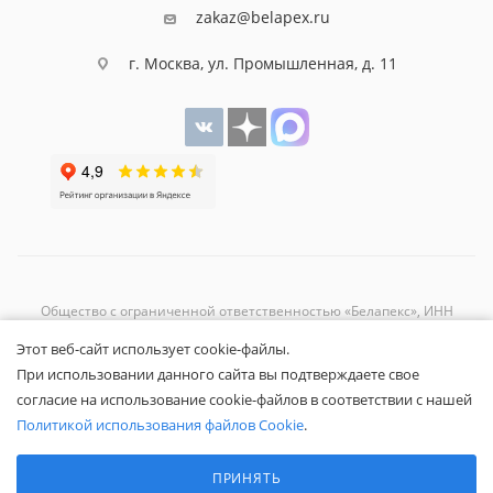
zakaz@belapex.ru
г. Москва, ул. Промышленная, д. 11
Общество с ограниченной ответственностью «Белапекс», ИНН
9724
044802
Этот веб-сайт использует cookie-файлы.
Обращаем ваше внимание, что вся представленная на сайте
При использовании данного сайта вы подтверждаете свое
информация носит исключительно информационный характер и не
согласие на использование cookie-файлов в соответствии с нашей
является публичной офертой.
Вы принимаете условия
политики
Политикой использования файлов Cookie
.
конфиденциальности
и
пользовательского соглашения
каждый раз,
Выберите настройки cookie
когда оставляете свои данные в любой форме обратной связи на
Минимальные
ПРИНЯТЬ
сайте Белапекс.ру.