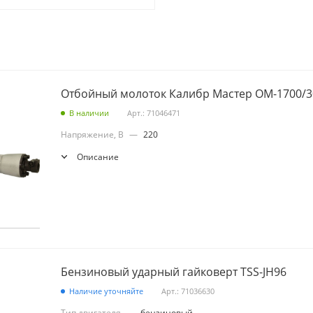
Отбойный молоток Калибр Мастер ОМ-1700/
В наличии
Арт.: 71046471
Напряжение, В
—
220
Описание
Бензиновый ударный гайковерт TSS-JH96
Наличие уточняйте
Арт.: 71036630
Тип двигателя
—
бензиновый