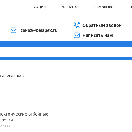
Акции
Доставка
Самовывоз
Обратный звонок
zakaz@belapex.ru
Написать нам
ные молотки
лектрические отбойные
олотки
ТОВАРА