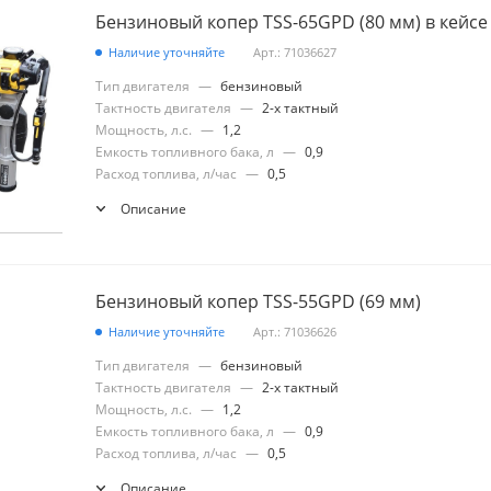
Бензиновый копер TSS-65GPD (80 мм) в кейсе
Наличие уточняйте
Арт.: 71036627
Тип двигателя
—
бензиновый
Тактность двигателя
—
2-х тактный
Мощность, л.с.
—
1,2
Емкость топливного бака, л
—
0,9
Расход топлива, л/час
—
0,5
Описание
Бензиновый копер TSS-55GPD (69 мм)
Наличие уточняйте
Арт.: 71036626
Тип двигателя
—
бензиновый
Тактность двигателя
—
2-х тактный
Мощность, л.с.
—
1,2
Емкость топливного бака, л
—
0,9
Расход топлива, л/час
—
0,5
Описание