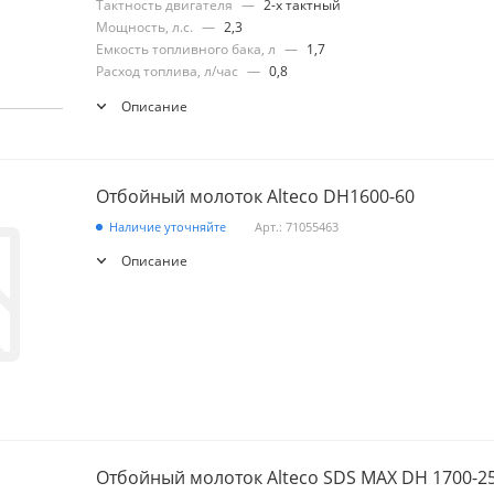
Тактность двигателя
—
2-х тактный
Мощность, л.с.
—
2,3
Емкость топливного бака, л
—
1,7
Расход топлива, л/час
—
0,8
Описание
Отбойный молоток Alteco DH1600-60
Наличие уточняйте
Арт.: 71055463
Описание
Отбойный молоток Alteco SDS MAX DH 1700-2