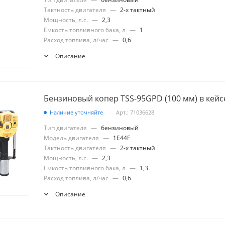
Тактность двигателя
—
2-х тактный
Мощность, л.с.
—
2,3
Емкость топливного бака, л
—
1
Расход топлива, л/час
—
0,6
Описание
Бензиновый копер TSS-95GPD (100 мм) в кейс
Наличие уточняйте
Арт.: 71036628
Тип двигателя
—
бензиновый
Модель двигателя
—
1E44F
Тактность двигателя
—
2-х тактный
Мощность, л.с.
—
2,3
Емкость топливного бака, л
—
1,3
Расход топлива, л/час
—
0,6
Описание