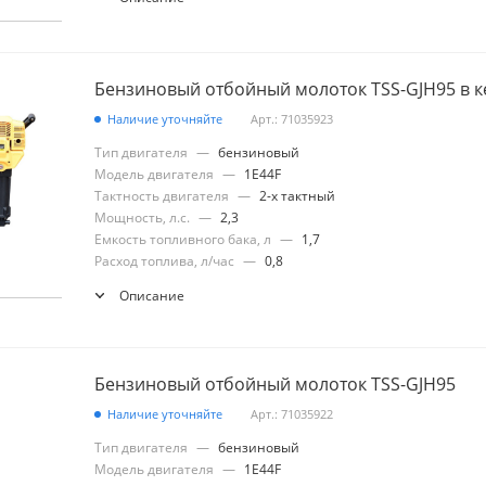
Бензиновый отбойный молоток TSS-GJH95 в к
Наличие уточняйте
Арт.: 71035923
Тип двигателя
—
бензиновый
Модель двигателя
—
1E44F
Тактность двигателя
—
2-х тактный
Мощность, л.с.
—
2,3
Емкость топливного бака, л
—
1,7
Расход топлива, л/час
—
0,8
Описание
Бензиновый отбойный молоток TSS-GJH95
Наличие уточняйте
Арт.: 71035922
Тип двигателя
—
бензиновый
Модель двигателя
—
1E44F