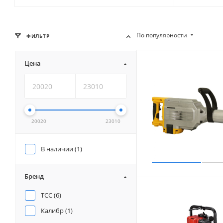
По популярности
ФИЛЬТР
Цена
20020
23010
В наличии (
1
)
Бренд
ТСС (
6
)
Калибр (
1
)