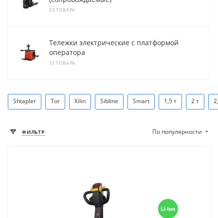
53 ТОВАРА
Тележки электрические с платформой
оператора
33 ТОВАРА
Shtapler
Tor
Xilin
Sibline
Smart
1,5 т
2 т
2
По популярности
ФИЛЬТР