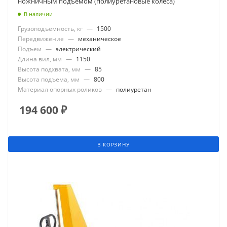
ножничным подъемом (полиуретановые колеса)
В наличии
Грузоподъемность, кг
—
1500
Передвижение
—
механическое
Подъем
—
электрический
Длина вил, мм
—
1150
Высота подхвата, мм
—
85
Высота подъема, мм
—
800
Материал опорных роликов
—
полиуретан
194 600
₽
В КОРЗИНУ