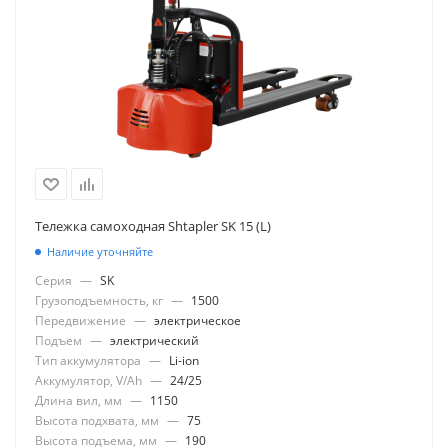
Тележка самоходная Shtapler SK 15 (L)
Наличие уточняйте
Серия
—
SK
Грузоподъемность, кг
—
1500
Передвижение
—
электрическое
Подъем
—
электрический
Тип аккумулятора
—
Li-ion
Аккумулятор, V/Ah
—
24/25
Длина вил, мм
—
1150
Высота подхвата, мм
—
75
Высота подъема, мм
—
190