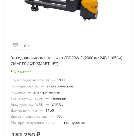
Эл.гидравлическая тележка CBD20W-E (2000 кг; 24В / 105Ач)
СМАРТЛИФТ (SMARTLIFT)
В наличии
Грузоподъемность, кг
—
2000
Передвижение
—
электрическое
Подъем
—
электрический
Тип аккумулятора
—
гелевый
Аккумулятор, V/Ah
—
24/105
Длина вил, мм
—
1150
Высота подъема, мм
—
190
Материал рулевых колес
—
полиуретан
181 250
₽