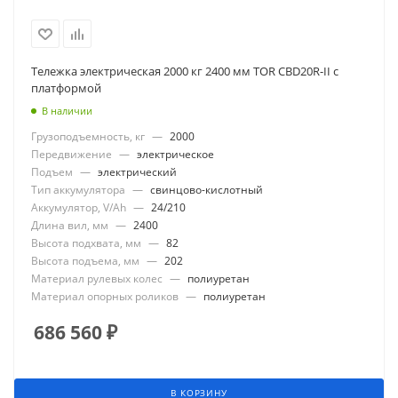
Тележка электрическая 2000 кг 2400 мм TOR CBD20R-II с
платформой
В наличии
Грузоподъемность, кг
—
2000
Передвижение
—
электрическое
Подъем
—
электрический
Тип аккумулятора
—
свинцово-кислотный
Аккумулятор, V/Ah
—
24/210
Длина вил, мм
—
2400
Высота подхвата, мм
—
82
Высота подъема, мм
—
202
Материал рулевых колес
—
полиуретан
Материал опорных роликов
—
полиуретан
686 560
₽
В КОРЗИНУ