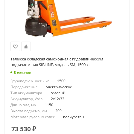
Тележка складская самоходная c гидравлическим
подъемом вил SIBLINE, модель SM, 1500 кг
В наличии
Грузоподъемность, кг
—
1500
Передвижение
—
электрическое
Тип аккумулятора
—
гелевый
Аккумулятор, V/Ah
—
2x12/32
Длина вил, мм
—
1150
Высота подъема, мм
—
200
Материал рулевых колес
—
полиуретан
73 530
₽