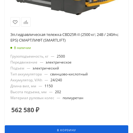
Эл.гидравлическая тележка CBD25R-II (2500 кг; 24В / 240Ач;
EPS) СМАРТЛИФТ (SMARTLIFT)
В наличии
Грузоподъемность, кг
—
2500
Передвижение
—
электрическое
Подъем
—
электрический
Тип аккумулятора
—
свинцово-кислотный
Аккумулятор, V/Ah
—
24/240
Длина вил, мм
—
1150
Высота подъема, мм
—
202
Материал рулевых колес
—
полиуретан
562 580
₽
В КОРЗИНУ