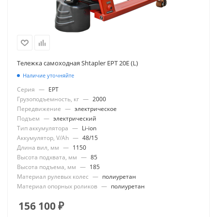
Тележка самоходная Shtapler EPT 20E (L)
Наличие уточняйте
Серия
—
EPT
Грузоподъемность, кг
—
2000
Передвижение
—
электрическое
Подъем
—
электрический
Тип аккумулятора
—
Li-ion
Аккумулятор, V/Ah
—
48/15
Длина вил, мм
—
1150
Высота подхвата, мм
—
85
Высота подъема, мм
—
185
Материал рулевых колес
—
полиуретан
Материал опорных роликов
—
полиуретан
156 100
₽