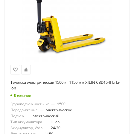
Тележка электрическая 1500 кг 1150 мм XILIN CBD15-II Li Li-
ion
В наличии
Грузоподъемность, кг
—
1500
Передвижение
—
электрическое
Подъем
—
электрический
Тип аккумулятора
—
Li-ion
Аккумулятор, V/Ah
—
24/20
Длина вил, мм
—
1150