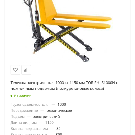
Тележка электрическая 1000 кг 1150 мм TOR EHLS1000N с
ножничным подъемом (полиуретановые колеса)
В наличии
Грузоподъемность, кг
—
1000
Передвижение
—
механическое
Подъем
—
электрический
Длина вил, мм
—
1150
Высота подхвата, мм
—
85
Высота подъема, мм
—
800