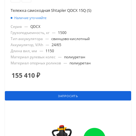
Тележка самоходная Shtapler QDCX 15Q (S)
Наличие уточняйте
Серия
—
QDCX
Грузоподъемность, кг
—
1500
Тип аккумулятора
—
свинцово-кислотный
Аккумулятор, V/Ah
—
24/65
Длина вил, мм
—
1150
Материал рулевых колес
—
полиуретан
Материал опорных роликов
—
полиуретан
155 410
₽
ЗАПРОСИТЬ