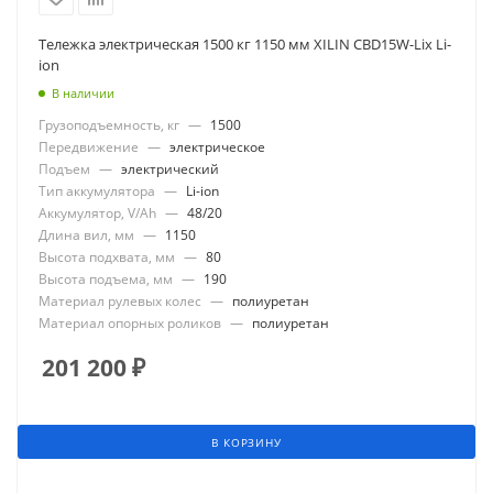
Тележка электрическая 1500 кг 1150 мм XILIN CBD15W-Lix Li-
ion
В наличии
Грузоподъемность, кг
—
1500
Передвижение
—
электрическое
Подъем
—
электрический
Тип аккумулятора
—
Li-ion
Аккумулятор, V/Ah
—
48/20
Длина вил, мм
—
1150
Высота подхвата, мм
—
80
Высота подъема, мм
—
190
Материал рулевых колес
—
полиуретан
Материал опорных роликов
—
полиуретан
201 200
₽
В КОРЗИНУ