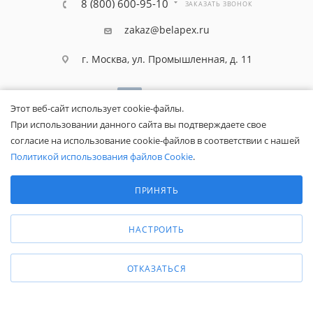
8 (800) 600-95-10
ЗАКАЗАТЬ ЗВОНОК
zakaz@belapex.ru
г. Москва, ул. Промышленная, д. 11
Этот веб-сайт использует cookie-файлы.
При использовании данного сайта вы подтверждаете свое
согласие на использование cookie-файлов в соответствии с нашей
Политикой использования файлов Cookie
.
Выберите настройки cookie
Минимальные
ПРИНЯТЬ
Аналитические/Функциональные
Общество с ограниченной ответственностью «Белапекс», ИНН
НАСТРОИТЬ
9724
044802
Обращаем ваше внимание, что вся представленная на сайте
информация носит исключительно информационный характер и не
ОТКАЗАТЬСЯ
является публичной офертой.
Вы принимаете условия
политики
конфиденциальности
и
пользовательского соглашения
каждый раз,