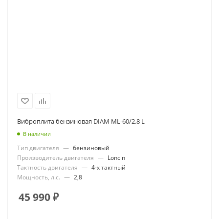
Виброплита бензиновая DIAM ML-60/2.8 L
В наличии
Тип двигателя
—
бензиновый
Производитель двигателя
—
Loncin
Тактность двигателя
—
4-х тактный
Мощность, л.с.
—
2,8
45 990
₽