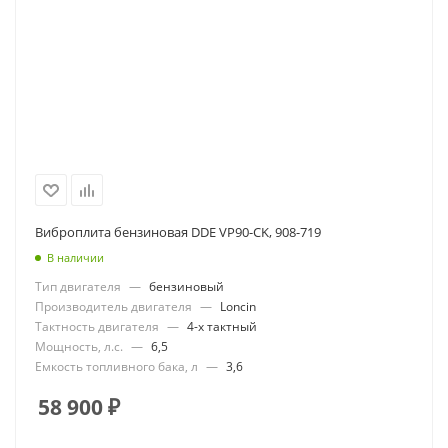
Виброплита бензиновая DDE VP90-CK, 908-719
В наличии
Тип двигателя
—
бензиновый
Производитель двигателя
—
Loncin
Тактность двигателя
—
4-х тактный
Мощность, л.с.
—
6,5
Емкость топливного бака, л
—
3,6
58 900
₽