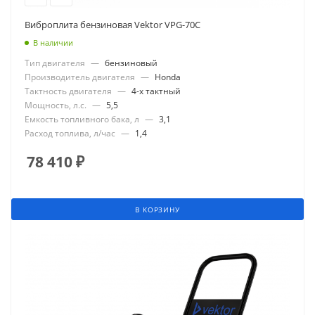
Виброплита бензиновая Vektor VPG-70C
В наличии
Тип двигателя
—
бензиновый
Производитель двигателя
—
Honda
Тактность двигателя
—
4-х тактный
Мощность, л.с.
—
5,5
Емкость топливного бака, л
—
3,1
Расход топлива, л/час
—
1,4
78 410
₽
В КОРЗИНУ