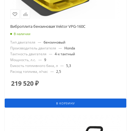
Виброплита бензиновая Vektor VPG-160С
В наличии
Тип двигателя
—
бензиновый
Производитель двигателя
—
Honda
Тактность двигателя
—
4-х тактный
Мощность, л.с.
—
9
Емкость топливного бака, л
—
5,3
Расход топлива, л/час
—
2,5
219 520
₽
В КОРЗИНУ