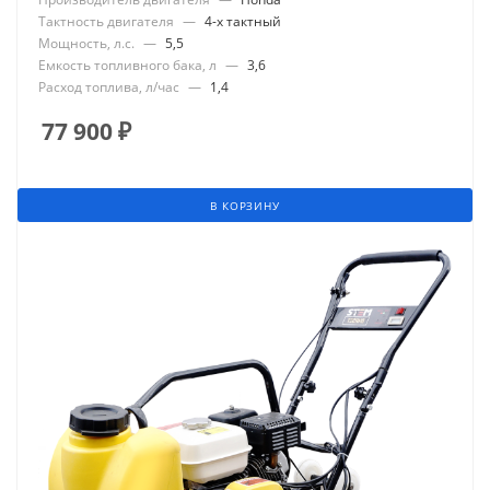
Тактность двигателя
—
4-х тактный
Мощность, л.с.
—
5,5
Емкость топливного бака, л
—
3,6
Расход топлива, л/час
—
1,4
77 900
₽
В КОРЗИНУ