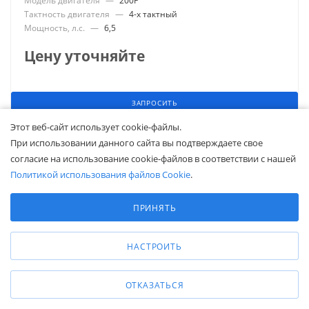
Модель двигателя
—
200F
Тактность двигателя
—
4-х тактный
Мощность, л.с.
—
6,5
Цену уточняйте
ЗАПРОСИТЬ
Этот веб-сайт использует cookie-файлы.
ПОКАЗАТЬ ЕЩЕ
При использовании данного сайта вы подтверждаете свое
согласие на использование cookie-файлов в соответствии с нашей
Политикой использования файлов Cookie
.
1
2
3
15
Выберите настройки cookie
Минимальные
ПРИНЯТЬ
Аналитические/Функциональные
НАСТРОИТЬ
Подпишитесь и будьте в курсе!
Акции, скидки, распродажи ждут!
ОТКАЗАТЬСЯ