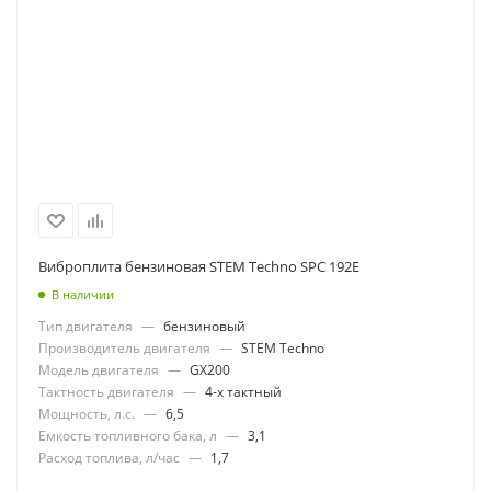
Виброплита бензиновая STEM Techno SPC 192Е
В наличии
Тип двигателя
—
бензиновый
Производитель двигателя
—
STEM Techno
Модель двигателя
—
GX200
Тактность двигателя
—
4-х тактный
Мощность, л.с.
—
6,5
Емкость топливного бака, л
—
3,1
Расход топлива, л/час
—
1,7