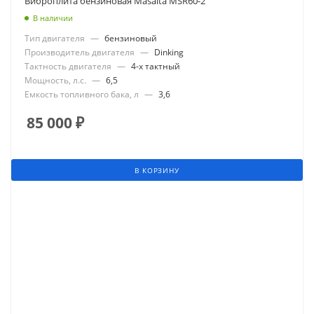
Виброплита бензиновая Masalta MSR60-2
В наличии
Тип двигателя
—
бензиновый
Производитель двигателя
—
Dinking
Тактность двигателя
—
4-х тактный
Мощность, л.с.
—
6,5
Емкость топливного бака, л
—
3,6
85 000
₽
В КОРЗИНУ