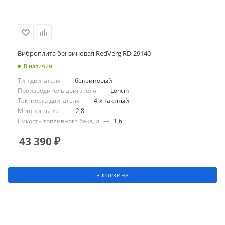
Виброплита бензиновая RedVerg RD-29140
В наличии
Тип двигателя
—
бензиновый
Производитель двигателя
—
Loncin
Тактность двигателя
—
4-х тактный
Мощность, л.с.
—
2,8
Емкость топливного бака, л
—
1,6
43 390
₽
В КОРЗИНУ