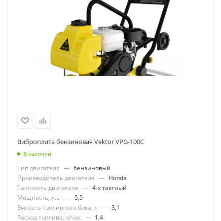
Виброплита бензиновая Vektor VPG-100C
В наличии
Тип двигателя
—
бензиновый
Производитель двигателя
—
Honda
Тактность двигателя
—
4-х тактный
Мощность, л.с.
—
5,5
Емкость топливного бака, л
—
3,1
Расход топлива, л/час
—
1,4