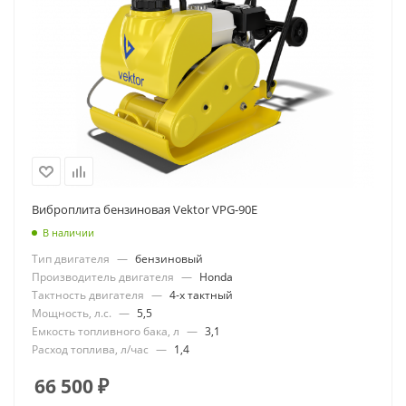
Виброплита бензиновая Vektor VPG-90Е
В наличии
Тип двигателя
—
бензиновый
Производитель двигателя
—
Honda
Тактность двигателя
—
4-х тактный
Мощность, л.с.
—
5,5
Емкость топливного бака, л
—
3,1
Расход топлива, л/час
—
1,4
66 500
₽