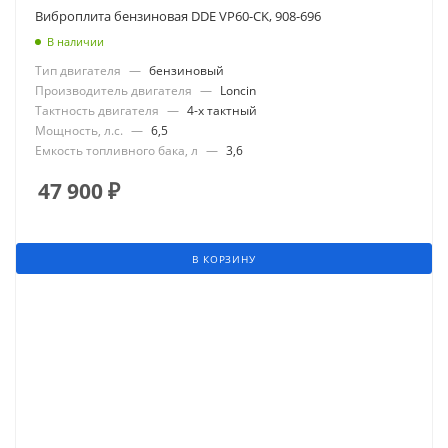
Виброплита бензиновая DDE VP60-СK, 908-696
В наличии
Тип двигателя
—
бензиновый
Производитель двигателя
—
Loncin
Тактность двигателя
—
4-х тактный
Мощность, л.с.
—
6,5
Емкость топливного бака, л
—
3,6
47 900
₽
В КОРЗИНУ