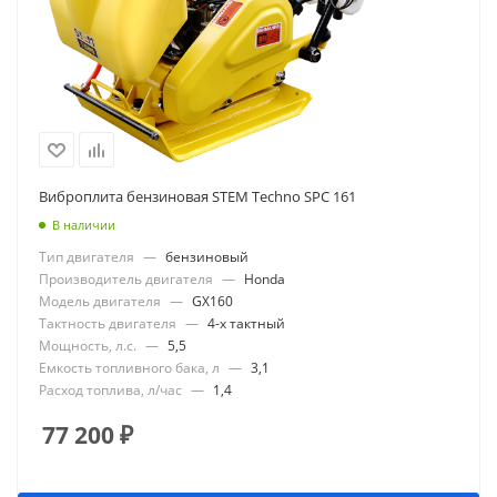
Виброплита бензиновая STEM Techno SPC 161
В наличии
Тип двигателя
—
бензиновый
Производитель двигателя
—
Honda
Модель двигателя
—
GX160
Тактность двигателя
—
4-х тактный
Мощность, л.с.
—
5,5
Емкость топливного бака, л
—
3,1
Расход топлива, л/час
—
1,4
77 200
₽