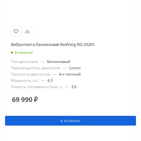
Виброплита бензиновая RedVerg RD-29265
В наличии
Тип двигателя
—
бензиновый
Производитель двигателя
—
Loncin
Тактность двигателя
—
4-х тактный
Мощность, л.с.
—
6,5
Емкость топливного бака, л
—
3,6
69 990
₽
В КОРЗИНУ