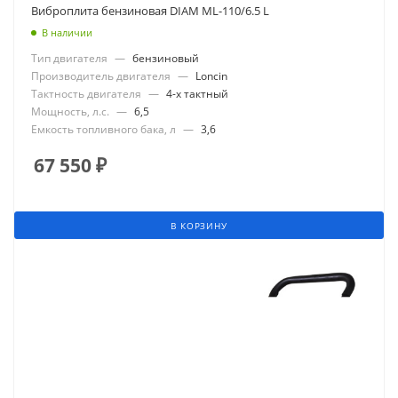
Виброплита бензиновая DIAM ML-110/6.5 L
В наличии
Тип двигателя
—
бензиновый
Производитель двигателя
—
Loncin
Тактность двигателя
—
4-х тактный
Мощность, л.с.
—
6,5
Емкость топливного бака, л
—
3,6
67 550
₽
В КОРЗИНУ