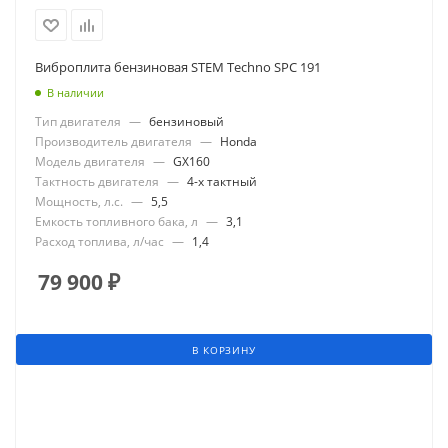
Виброплита бензиновая STEM Techno SPC 191
В наличии
Тип двигателя
—
бензиновый
Производитель двигателя
—
Honda
Модель двигателя
—
GX160
Тактность двигателя
—
4-х тактный
Мощность, л.с.
—
5,5
Емкость топливного бака, л
—
3,1
Расход топлива, л/час
—
1,4
79 900
₽
В КОРЗИНУ