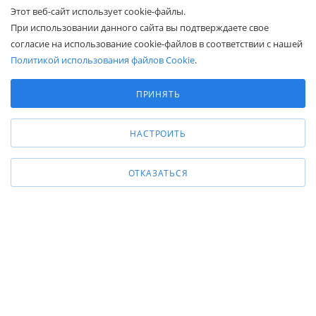
8 (800) 600-95-10
Этот веб-сайт использует cookie-файлы.
ЗАКАЗАТЬ ЗВОНОК
При использовании данного сайта вы подтверждаете свое
zakaz@belapex.ru
согласие на использование cookie-файлов в соответствии с нашей
Политикой использования файлов Cookie
.
г. Москва, ул. Промышленная, д. 11
Выберите настройки cookie
Минимальные
ПРИНЯТЬ
Аналитические/Функциональные
НАСТРОИТЬ
ОТКАЗАТЬСЯ
Общество с ограниченной ответственностью «Белапекс», ИНН
9724
044802
Обращаем ваше внимание, что вся представленная на сайте
информация носит исключительно информационный характер и не
является публичной офертой.
Вы принимаете условия
политики
конфиденциальности
и
пользовательского соглашения
каждый раз,