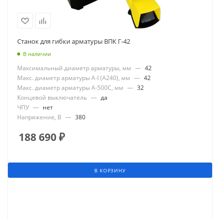
Станок для гибки арматуры ВПК Г-42
В наличии
Максимальный диаметр арматуры, мм
—
42
Макс. диаметр арматуры А-I (А240), мм
—
42
Макс. диаметр арматуры А-500С, мм
—
32
Концевой выключатель
—
да
ЧПУ
—
нет
Напряжение, В
—
380
188 690
₽
В КОРЗИНУ