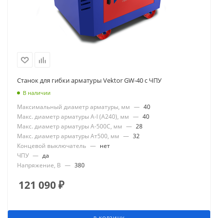
Станок для гибки арматуры Vektor GW-40 с ЧПУ
В наличии
Максимальный диаметр арматуры, мм
—
40
Макс. диаметр арматуры А-I (А240), мм
—
40
Макс. диаметр арматуры А-500С, мм
—
28
Макс. диаметр арматуры Ат500, мм
—
32
Концевой выключатель
—
нет
ЧПУ
—
да
Напряжение, В
—
380
121 090
₽