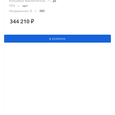
Концевой выключатель
—
да
ЧПУ
—
нет
Напряжение, В
—
380
344 210
₽
В КОРЗИНУ