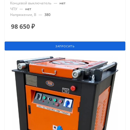
Концевой выключатель
—
нет
ЧПУ
—
нет
Напряжение, В
—
380
98 650
₽
ЗАПРОСИТЬ