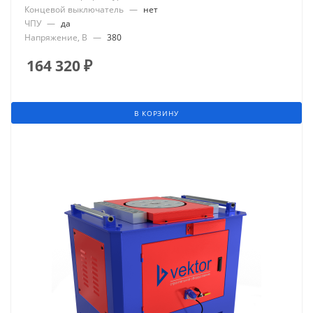
Концевой выключатель
—
нет
ЧПУ
—
да
Напряжение, В
—
380
164 320
₽
В КОРЗИНУ