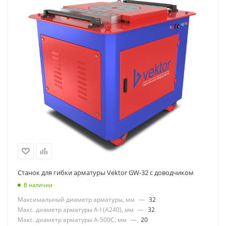
Станок для гибки арматуры Vektor GW-32 с доводчиком
В наличии
Максимальный диаметр арматуры, мм
—
32
Макс. диаметр арматуры А-I (А240), мм
—
32
Макс. диаметр арматуры А-500С, мм
—
20