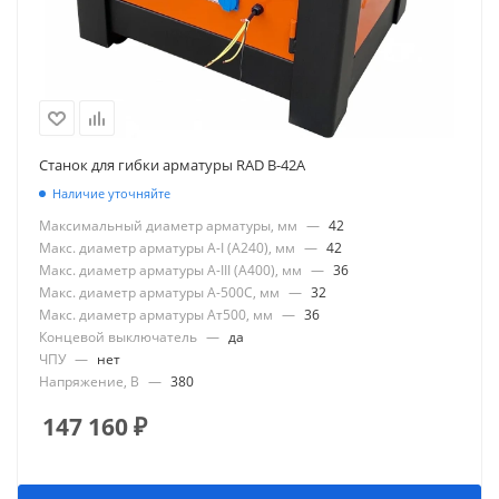
Станок для гибки арматуры RAD B-42A
Наличие уточняйте
Максимальный диаметр арматуры, мм
—
42
Макс. диаметр арматуры А-I (А240), мм
—
42
Макс. диаметр арматуры А-III (А400), мм
—
36
Макс. диаметр арматуры А-500С, мм
—
32
Макс. диаметр арматуры Ат500, мм
—
36
Концевой выключатель
—
да
ЧПУ
—
нет
Напряжение, В
—
380
147 160
₽