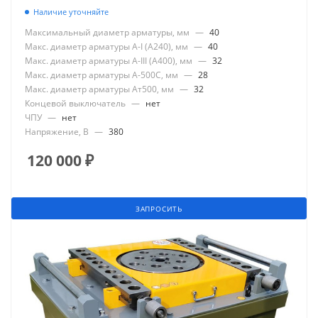
Наличие уточняйте
Максимальный диаметр арматуры, мм
—
40
Макс. диаметр арматуры А-I (А240), мм
—
40
Макс. диаметр арматуры А-III (А400), мм
—
32
Макс. диаметр арматуры А-500С, мм
—
28
Макс. диаметр арматуры Ат500, мм
—
32
Концевой выключатель
—
нет
ЧПУ
—
нет
Напряжение, В
—
380
120 000
₽
ЗАПРОСИТЬ