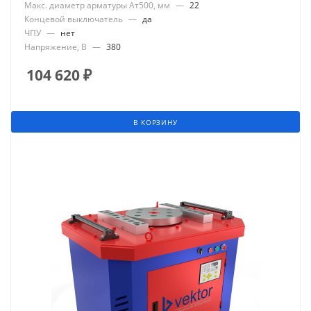
Макс. диаметр арматуры Ат500, мм
—
22
Концевой выключатель
—
да
ЧПУ
—
нет
Напряжение, В
—
380
104 620
₽
В КОРЗИНУ