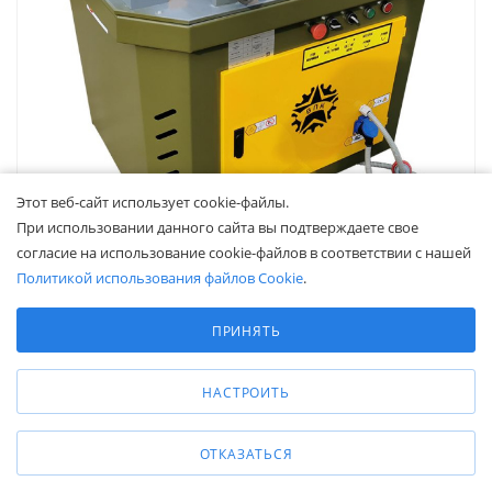
Этот веб-сайт использует cookie-файлы.
При использовании данного сайта вы подтверждаете свое
согласие на использование cookie-файлов в соответствии с нашей
Политикой использования файлов Cookie
.
Выберите настройки cookie
Станок для гибки арматуры ВПК Г-40
Минимальные
ПРИНЯТЬ
Наличие уточняйте
Аналитические/Функциональные
Максимальный диаметр арматуры, мм
—
40
Макс. диаметр арматуры А-I (А240), мм
НАСТРОИТЬ
—
40
Макс. диаметр арматуры А-500С, мм
—
28
Концевой выключатель
—
да
ОТКАЗАТЬСЯ
ЧПУ
—
нет
Напряжение, В
—
380