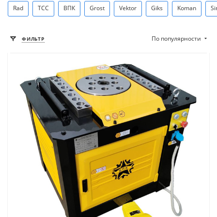
Rad
ТСС
ВПК
Grost
Vektor
Giks
Koman
S
По популярности
ФИЛЬТР