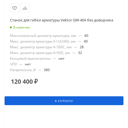
Станок для гибки арматуры Vektor GW-40А без доводчика
В наличии
Максимальный диаметр арматуры, мм
—
40
Макс. диаметр арматуры А-I (А240), мм
—
40
Макс. диаметр арматуры А-500С, мм
—
28
Макс. диаметр арматуры Ат500, мм
—
32
Концевой выключатель
—
нет
ЧПУ
—
нет
Напряжение, В
—
380
120 400
₽
В КОРЗИНУ