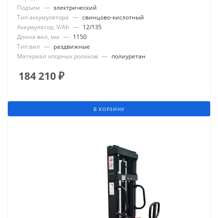
Подъем
—
электрический
Тип аккумулятора
—
свинцово-кислотный
Аккумулятор, V/Ah
—
12/135
Длина вил, мм
—
1150
Тип вил
—
раздвижные
Материал опорных роликов
—
полиуретан
184 210
₽
В КОРЗИНУ