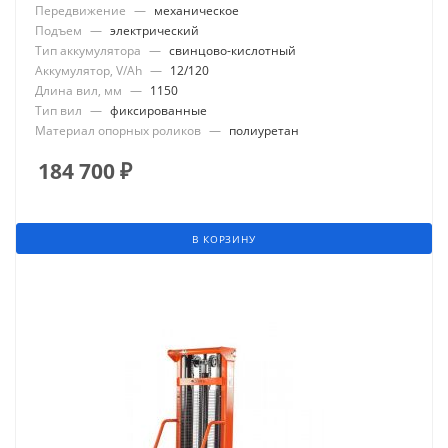
Передвижение
—
механическое
Подъем
—
электрический
Тип аккумулятора
—
свинцово-кислотный
Аккумулятор, V/Ah
—
12/120
Длина вил, мм
—
1150
Тип вил
—
фиксированные
Материал опорных роликов
—
полиуретан
184 700
₽
В КОРЗИНУ