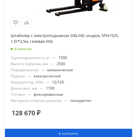
Штабелер с электроподъемом SIBLINE, модель SPN1525,
1,5т*2,5м, гелевая АКБ
В наличии
Грузоподъемность, кг
—
1500
Высота подъема, мм
—
2500
Передвижение
—
механическое
Подъем
—
электрический
Аккумулятор, V/Ah
—
12/120
Длина вил, мм
—
1100
Тип вил
—
фиксированные
Материал опорных роликов
—
полиуретан
128 670
₽
В КОРЗИНУ