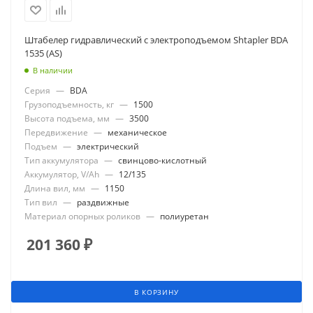
Штабелер гидравлический с электроподъемом Shtapler BDA
1535 (AS)
В наличии
Серия
—
BDA
Грузоподъемность, кг
—
1500
Высота подъема, мм
—
3500
Передвижение
—
механическое
Подъем
—
электрический
Тип аккумулятора
—
свинцово-кислотный
Аккумулятор, V/Ah
—
12/135
Длина вил, мм
—
1150
Тип вил
—
раздвижные
Материал опорных роликов
—
полиуретан
201 360
₽
В КОРЗИНУ