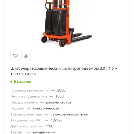
Штабелер гидравлический с электроподъемом 3,0 т 1,6 м
TOR CTD30/16
В наличии
Грузоподъемность, кг
—
3000
Высота подъема, мм
—
1600
Передвижение
—
механическое
Подъем
—
электрический
Тип аккумулятора
—
свинцово-кислотный
Аккумулятор, V/Ah
—
12/120
Длина вил, мм
—
1150
Тип вил
—
раздвижные