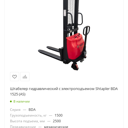
Штабелер гидравлический с электроподъемом Shtapler BDA
1525 (AS)
В наличии
Серия
—
BDA
Грузоподъемность, кг
—
1500
Высота подъема, мм
—
2500
Передвижение
—
механическое