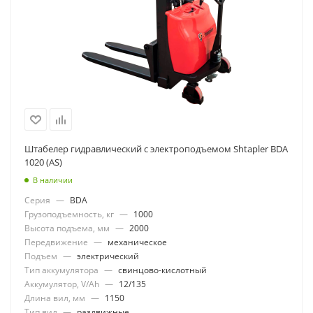
Штабелер гидравлический с электроподъемом Shtapler BDA
1020 (AS)
В наличии
Серия
—
BDA
Грузоподъемность, кг
—
1000
Высота подъема, мм
—
2000
Передвижение
—
механическое
Подъем
—
электрический
Тип аккумулятора
—
свинцово-кислотный
Аккумулятор, V/Ah
—
12/135
Длина вил, мм
—
1150
Тип вил
—
раздвижные