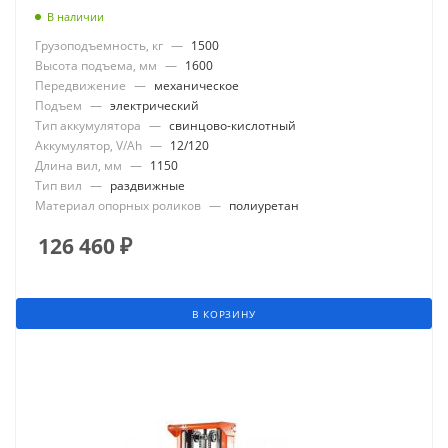
В наличии
Грузоподъемность, кг
—
1500
Высота подъема, мм
—
1600
Передвижение
—
механическое
Подъем
—
электрический
Тип аккумулятора
—
свинцово-кислотный
Аккумулятор, V/Ah
—
12/120
Длина вил, мм
—
1150
Тип вил
—
раздвижные
Материал опорных роликов
—
полиуретан
126 460
₽
В КОРЗИНУ