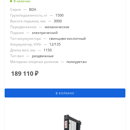
В наличии
Серия
—
BDA
Грузоподъемность, кг
—
1500
Высота подъема, мм
—
3000
Передвижение
—
механическое
Подъем
—
электрический
Тип аккумулятора
—
свинцово-кислотный
Аккумулятор, V/Ah
—
12/135
Длина вил, мм
—
1150
Тип вил
—
раздвижные
Материал опорных роликов
—
полиуретан
189 110
₽
В КОРЗИНУ