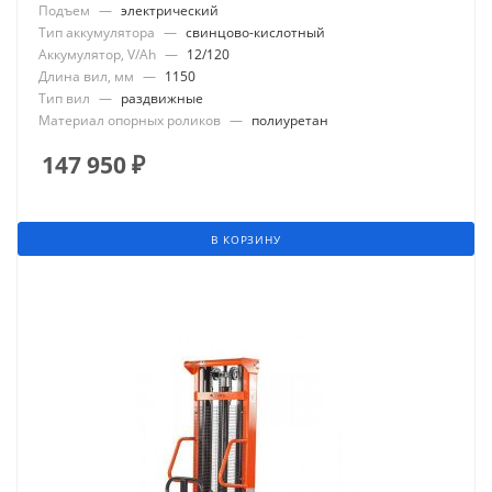
Подъем
—
электрический
Тип аккумулятора
—
свинцово-кислотный
Аккумулятор, V/Ah
—
12/120
Длина вил, мм
—
1150
Тип вил
—
раздвижные
Материал опорных роликов
—
полиуретан
147 950
₽
В КОРЗИНУ