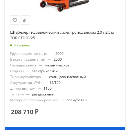
Штабелер гидравлический с электроподъемом 2,0 т 2,5 м
TOR CTD20/25
В наличии
Грузоподъемность, кг
—
2000
Высота подъема, мм
—
2500
Передвижение
—
механическое
Подъем
—
электрический
Тип аккумулятора
—
свинцово-кислотный
Аккумулятор, V/Ah
—
12/120
Длина вил, мм
—
1150
Тип вил
—
раздвижные
Материал опорных роликов
—
полиуретан
208 710
₽