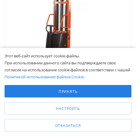
Этот веб-сайт использует cookie-файлы.
При использовании данного сайта вы подтверждаете свое
согласие на использование cookie-файлов в соответствии с нашей
Политикой использования файлов Cookie
.
Выберите настройки cookie
Минимальные
ПРИНЯТЬ
Штабелер гидравлический с электроподъемом 1,0 т 2,0 м
Аналитические/Функциональные
TOR CTD10/20
В наличии
НАСТРОИТЬ
Грузоподъемность, кг
—
1000
Высота подъема, мм
—
2000
ОТКАЗАТЬСЯ
Передвижение
—
механическое
Подъем
—
электрический