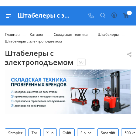
0
Штабелеры с электроподъемом - купить в Москве с доставкой по РФ
—
—
—
—
Главная
Каталог
Складская техника
Штабелеры
Штабелеры с электроподъемом
Штабелеры с
электроподъемом
90
Shtapler
Tor
Xilin
Oxlift
Sibline
Smartlift
500 кг