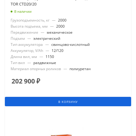
TOR CTD20/20
В наличии
Грузоподъемность, кг
—
2000
Высота подъема, мм
—
2000
Передвижение
—
механическое
Подъем
—
электрический
Тип аккумулятора
—
свинцово-кислотный
Аккумулятор, V/Ah
—
12/120
Длина вил, мм
—
1150
Тип вил
—
раздвижные
Материал опорных роликов
—
полиуретан
202 900
₽
В КОРЗИНУ