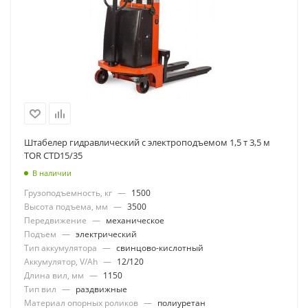
Штабелер гидравлический с электроподъемом 1,5 т 3,5 м
TOR CTD15/35
В наличии
Грузоподъемность, кг
—
1500
Высота подъема, мм
—
3500
Передвижение
—
механическое
Подъем
—
электрический
Тип аккумулятора
—
свинцово-кислотный
Аккумулятор, V/Ah
—
12/120
Длина вил, мм
—
1150
Тип вил
—
раздвижные
Материал опорных роликов
—
полиуретан