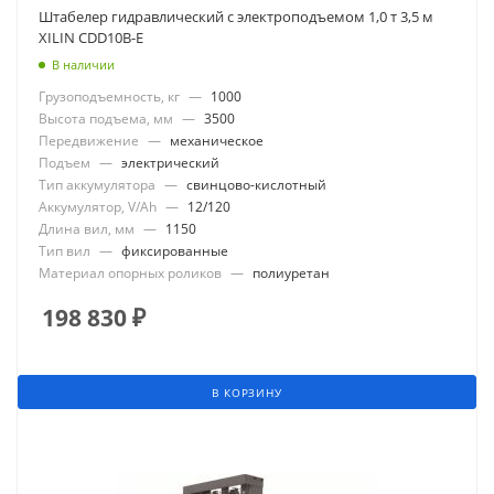
Штабелер гидравлический с электроподъемом 1,0 т 3,5 м
XILIN CDD10B-E
В наличии
Грузоподъемность, кг
—
1000
Высота подъема, мм
—
3500
Передвижение
—
механическое
Подъем
—
электрический
Тип аккумулятора
—
свинцово-кислотный
Аккумулятор, V/Ah
—
12/120
Длина вил, мм
—
1150
Тип вил
—
фиксированные
Материал опорных роликов
—
полиуретан
198 830
₽
В КОРЗИНУ