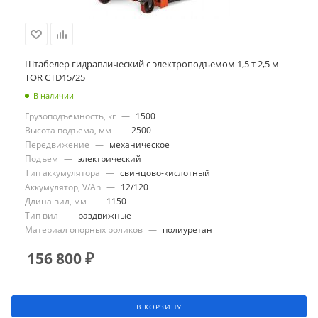
Штабелер гидравлический с электроподъемом 1,5 т 2,5 м
TOR CTD15/25
В наличии
Грузоподъемность, кг
—
1500
Высота подъема, мм
—
2500
Передвижение
—
механическое
Подъем
—
электрический
Тип аккумулятора
—
свинцово-кислотный
Аккумулятор, V/Ah
—
12/120
Длина вил, мм
—
1150
Тип вил
—
раздвижные
Материал опорных роликов
—
полиуретан
156 800
₽
В КОРЗИНУ