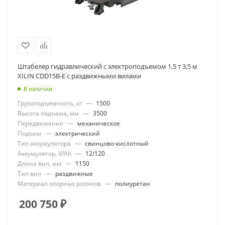
Штабелер гидравлический с электроподъемом 1,5 т 3,5 м
XILIN CDD15B-E с раздвижными вилами
В наличии
Грузоподъемность, кг
—
1500
Высота подъема, мм
—
3500
Передвижение
—
механическое
Подъем
—
электрический
Тип аккумулятора
—
свинцово-кислотный
Аккумулятор, V/Ah
—
12/120
Длина вил, мм
—
1150
Тип вил
—
раздвижные
Материал опорных роликов
—
полиуретан
200 750
₽