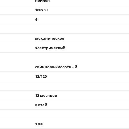
нейлон
180x50
4
механическое
электрический
свинцово-кислотный
12/120
12 месяцев
Китай
1700