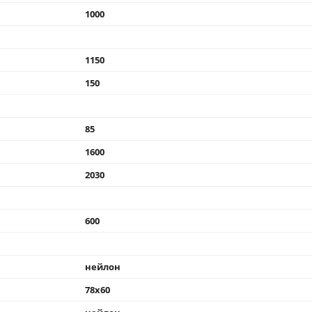
1000
1150
150
85
1600
2030
600
нейлон
78x60