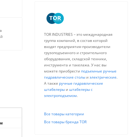
а
TOR INDUSTRIES – это международная
ей
группа компаний, в состав которой
входят предприятия-производители
грузоподъемного и строительного
оборудования, складской техники,
инструмента и такелажа. У нас вы
можете приобрести
подъемные ручные
гидравлические столы
и
электрические
.
А также
ручные гидравлические
штабелеры
и
штабелеры с
электроподъемом
.
Все товары категории
Все товары бренда TOR
ом