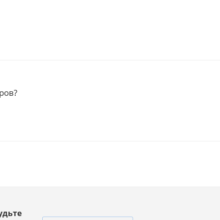
ров?
удьте