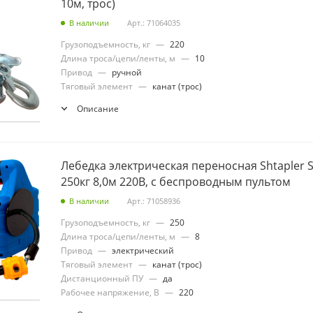
10м, трос)
В наличии
Арт.: 71064035
Грузоподъемность, кг
—
220
Длина троса/цепи/ленты, м
—
10
Привод
—
ручной
Тяговый элемент
—
канат (трос)
Описание
Лебедка электрическая переносная Shtapler SQ
250кг 8,0м 220В, с беспроводным пультом
В наличии
Арт.: 71058936
Грузоподъемность, кг
—
250
Длина троса/цепи/ленты, м
—
8
Привод
—
электрический
Тяговый элемент
—
канат (трос)
Дистанционный ПУ
—
да
Рабочее напряжение, В
—
220