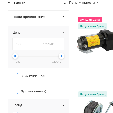
По популярности
ФИЛЬТР
Наши предложения
Лучшая цена
Надежный бренд
Цена
980
725940
В наличии (
153
)
Лучшая цена (
7
)
Надежный бренд
Бренд