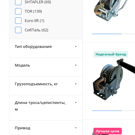
SHTAPLER (
69
)
TOR (
139
)
Euro-lift (
1
)
СибТаль (
62
)
Тип оборудования
Надежный бренд
Модель
Грузоподъемность, кг
Длина троса/цепи/ленты,
м
Привод
Лучшая цена