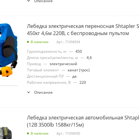
Описание
Лебедка электрическая переносная Shtapler SQ
450кг 4,6м 220В, с беспроводным пультом
В наличии
Арт.: 71058934
Грузоподъемность, кг
—
450
Длина троса/цепи/ленты, м
—
4,6
Привод
—
электрический
Тяговый элемент
—
канат (трос)
Дистанционный ПУ
—
да
Рабочее напряжение, В
—
220
Описание
Лебедка электрическая автомобильная Shtapler
(12В 3500lb 1588кг/15м)
В наличии
Арт.: 71058930