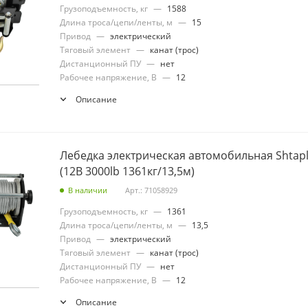
Грузоподъемность, кг
—
1588
Длина троса/цепи/ленты, м
—
15
Привод
—
электрический
Тяговый элемент
—
канат (трос)
Дистанционный ПУ
—
нет
Рабочее напряжение, В
—
12
Описание
Лебедка электрическая автомобильная Shtapler
(12В 3000lb 1361кг/13,5м)
В наличии
Арт.: 71058929
Грузоподъемность, кг
—
1361
Длина троса/цепи/ленты, м
—
13,5
Привод
—
электрический
Тяговый элемент
—
канат (трос)
Дистанционный ПУ
—
нет
Рабочее напряжение, В
—
12
Описание