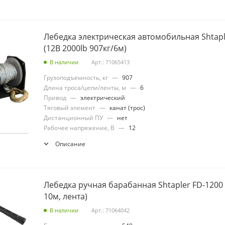
Лебедка электрическая автомобильная Shtapler
(12В 2000lb 907кг/6м)
В наличии
Арт.: 71065413
Грузоподъемность, кг
—
907
Длина троса/цепи/ленты, м
—
6
Привод
—
электрический
Тяговый элемент
—
канат (трос)
Дистанционный ПУ
—
нет
Рабочее напряжение, В
—
12
Описание
Лебедка ручная барабанная Shtapler FD-1200 
10м, лента)
В наличии
Арт.: 71064042