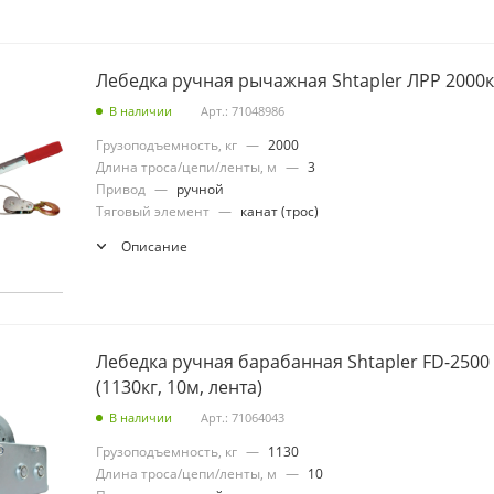
Лебедка ручная рычажная Shtapler ЛРР 2000к
В наличии
Арт.: 71048986
Грузоподъемность, кг
—
2000
Длина троса/цепи/ленты, м
—
3
Привод
—
ручной
Тяговый элемент
—
канат (трос)
Описание
Лебедка ручная барабанная Shtapler FD-2500
(1130кг, 10м, лента)
В наличии
Арт.: 71064043
Грузоподъемность, кг
—
1130
Длина троса/цепи/ленты, м
—
10