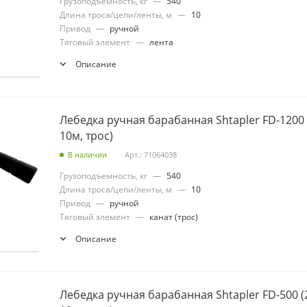
Грузоподъемность, кг
—
540
Длина троса/цепи/ленты, м
—
10
Привод
—
ручной
Тяговый элемент
—
лента
Описание
Лебедка ручная барабанная Shtapler FD-1200 
10м, трос)
В наличии
Арт.: 71064038
Грузоподъемность, кг
—
540
Длина троса/цепи/ленты, м
—
10
Привод
—
ручной
Тяговый элемент
—
канат (трос)
Описание
Лебедка ручная барабанная Shtapler FD-500 (