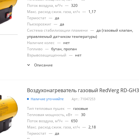
Поток воздуха, м³/ч
—
320
Макс. расход сжиж. газа, кг/ч
—
1,17
Термостат
—
да
Пьезорозжиг
—
да
Система стабилизации пламени
—
да (газовый клапан,
управляемый датчиком температуры)
Наличие колес
—
нет
Топливо
—
бутан, пропан
Взрывозащищенный
—
нет
Описание
Воздухонагреватель газовый RedVerg RD-GH
Наличие уточняйте
Арт.: 71047253
Тип тепловых пушек
—
газовые
Тепловая мощность, кВт
—
30
Поток воздуха, м³/ч
—
650
Макс. расход сжиж. газа, кг/ч
—
2,18
Термостат
—
да