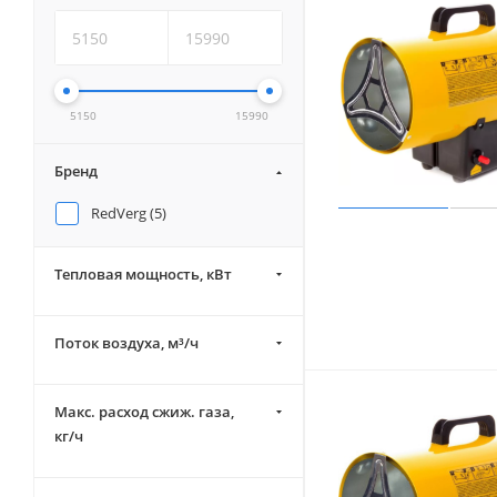
5150
15990
Бренд
RedVerg (
5
)
Тепловая мощность, кВт
Поток воздуха, м³/ч
Макс. расход сжиж. газа,
кг/ч