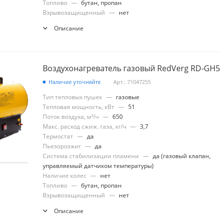
Топливо
—
бутан, пропан
Взрывозащищенный
—
нет
Описание
Воздухонагреватель газовый RedVerg RD-GH
Наличие уточняйте
Арт.: 71047255
Тип тепловых пушек
—
газовые
Тепловая мощность, кВт
—
51
Поток воздуха, м³/ч
—
650
Макс. расход сжиж. газа, кг/ч
—
3,7
Термостат
—
да
Пьезорозжиг
—
да
Система стабилизации пламени
—
да (газовый клапан,
управляемый датчиком температуры)
Наличие колес
—
нет
Топливо
—
бутан, пропан
Взрывозащищенный
—
нет
Описание