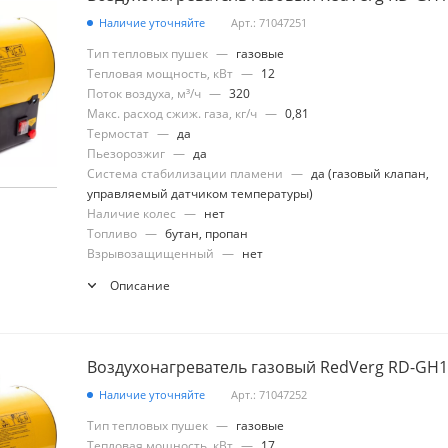
Наличие уточняйте
Арт.: 71047251
Тип тепловых пушек
—
газовые
Тепловая мощность, кВт
—
12
Поток воздуха, м³/ч
—
320
Макс. расход сжиж. газа, кг/ч
—
0,81
Термостат
—
да
Пьезорозжиг
—
да
Система стабилизации пламени
—
да (газовый клапан,
управляемый датчиком температуры)
Наличие колес
—
нет
Топливо
—
бутан, пропан
Взрывозащищенный
—
нет
Описание
Воздухонагреватель газовый RedVerg RD-GH
Наличие уточняйте
Арт.: 71047252
Тип тепловых пушек
—
газовые
Тепловая мощность, кВт
—
17