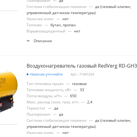
Пьезорозжиг
—
да
Система стабилизации пламени
—
да (газовый клапан,
управляемый датчиком температуры)
Наличие колес
—
нет
Топливо
—
бутан, пропан
Взрывозащищенный
—
нет
Описание
Воздухонагреватель газовый RedVerg RD-GH
Наличие уточняйте
Арт.: 71047254
Тип тепловых пушек
—
газовые
Тепловая мощность, кВт
—
33
Поток воздуха, м³/ч
—
650
Макс. расход сжиж. газа, кг/ч
—
2,4
Термостат
—
да
Пьезорозжиг
—
да
Система стабилизации пламени
—
да (газовый клапан,
управляемый датчиком температуры)
Наличие колес
—
нет