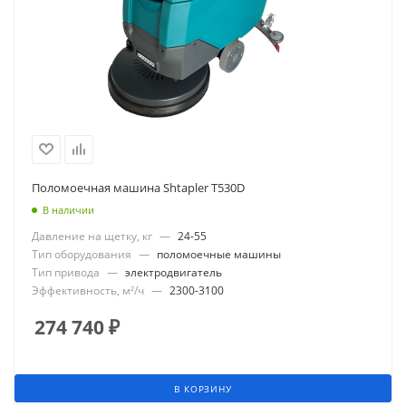
Поломоечная машина Shtapler T530D
В наличии
Давление на щетку, кг
—
24-55
Тип оборудования
—
поломоечные машины
Тип привода
—
электродвигатель
Эффективность, м²/ч
—
2300-3100
274 740
₽
В КОРЗИНУ