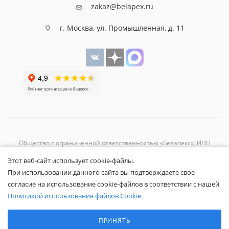
zakaz@belapex.ru
г. Москва, ул. Промышленная, д. 11
Общество с ограниченной ответственностью «Белапекс», ИНН
9724
044802
Этот веб-сайт использует cookie-файлы.
Обращаем ваше внимание, что вся представленная на сайте
При использовании данного сайта вы подтверждаете свое
информация носит исключительно информационный характер и не
согласие на использование cookie-файлов в соответствии с нашей
является публичной офертой.
Вы принимаете условия
политики
Политикой использования файлов Cookie
.
конфиденциальности
и
пользовательского соглашения
каждый раз,
Выберите настройки cookie
когда оставляете свои данные в любой форме обратной связи на
Минимальные
ПРИНЯТЬ
сайте Белапекс.ру.