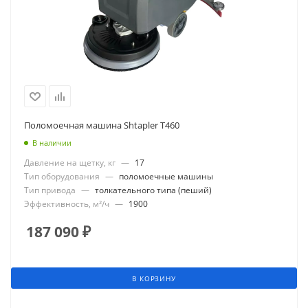
Поломоечная машина Shtapler T460
В наличии
Давление на щетку, кг
—
17
Тип оборудования
—
поломоечные машины
Тип привода
—
толкательного типа (пеший)
Эффективность, м²/ч
—
1900
187 090
₽
В КОРЗИНУ