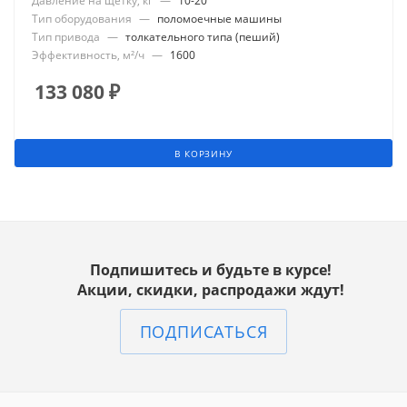
Давление на щетку, кг
—
10-20
Тип оборудования
—
поломоечные машины
Тип привода
—
толкательного типа (пеший)
Эффективность, м²/ч
—
1600
133 080
₽
В КОРЗИНУ
Подпишитесь и будьте в курсе!
Акции, скидки, распродажи ждут!
ПОДПИСАТЬСЯ