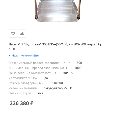
Весы МП "Здоровье" 300 ВЖА-(50/100; Р) (800х800; нерж.) бр
15 К
Наличие уточняйте
Максимальный предел взвешивания, кг
—
300
Минимальный предел взвешивания, г
—
1000
Цена деления (дискретность), г
—
50/100
Сертификат МЗ РФ
—
да
Размер платформы, мм
—
800x800
Источник питания
—
аккумулятор, 220 В
Наличие стула
—
нет
226 380
₽