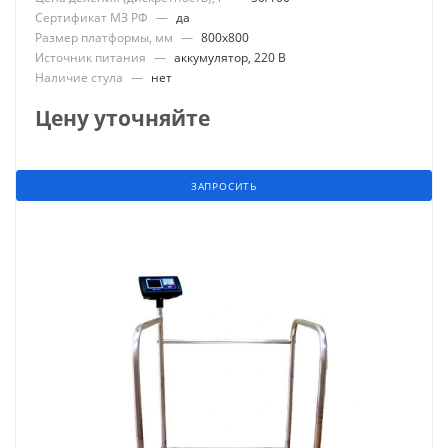
Сертификат МЗ РФ
—
да
Размер платформы, мм
—
800x800
Источник питания
—
аккумулятор, 220 В
Наличие стула
—
нет
Цену уточняйте
ЗАПРОСИТЬ