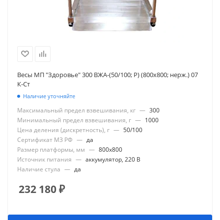
Весы МП "Здоровье" 300 ВЖА-(50/100; Р) (800х800; нерж.) 07
К-Ст
Наличие уточняйте
Максимальный предел взвешивания, кг
—
300
Минимальный предел взвешивания, г
—
1000
Цена деления (дискретность), г
—
50/100
Сертификат МЗ РФ
—
да
Размер платформы, мм
—
800x800
Источник питания
—
аккумулятор, 220 В
Наличие стула
—
да
232 180
₽