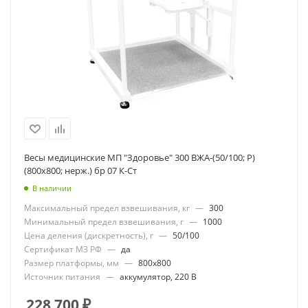
Весы медицинские МП "Здоровье" 300 ВЖА-(50/100; Р)
(800х800; нерж.) бр 07 К-Ст
В наличии
Максимальный предел взвешивания, кг
—
300
Минимальный предел взвешивания, г
—
1000
Цена деления (дискретность), г
—
50/100
Сертификат МЗ РФ
—
да
Размер платформы, мм
—
800x800
Источник питания
—
аккумулятор, 220 В
228 700
₽