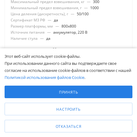
Максимальный предел взвешивания, кг
—
300
Минимальный предел взвешивания, г
—
1000
Цена деления (дискретность), г
—
50/100
Сертификат МЗ РФ
—
да
Размер платформы, мм
—
800x800
Источник питания
—
аккумулятор, 220 В
Наличие стула
—
да
Цену уточняйте
Этот веб-сайт использует cookie-файлы.
При использовании данного сайта вы подтверждаете свое
согласие на использование cookie-файлов в соответствии с нашей
ЗАПРОСИТЬ
Политикой использования файлов Cookie
.
Выберите настройки cookie
Минимальные
ПРИНЯТЬ
Аналитические/Функциональные
НАСТРОИТЬ
ОТКАЗАТЬСЯ