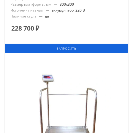
Размер платформы, мм
—
800x800
Источник питания
—
аккумулятор, 220 В
Наличие стула
—
да
228 700
₽
ЗАПРОСИТЬ