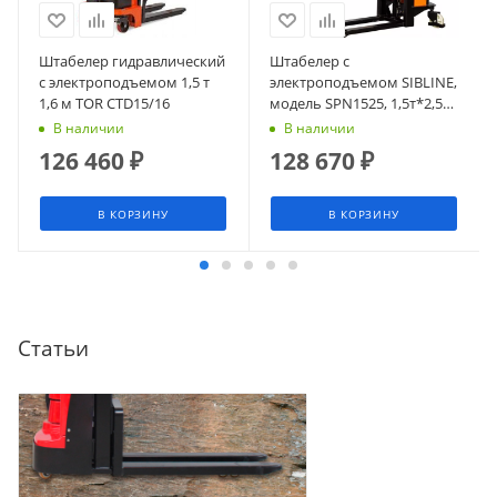
Штабелер гидравлический
Штабелер с
с электроподъемом 1,5 т
электроподъемом SIBLINE,
1,6 м TOR CTD15/16
модель SPN1525, 1,5т*2,5м,
гелевая АКБ
В наличии
В наличии
126 460
₽
128 670
₽
В КОРЗИНУ
В КОРЗИНУ
Статьи