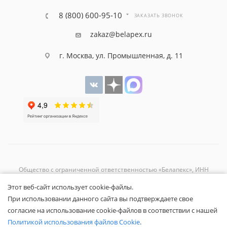
8 (800) 600-95-10
ЗАКАЗАТЬ ЗВОНОК
zakaz@belapex.ru
г. Москва, ул. Промышленная, д. 11
Общество с ограниченной ответственностью «Белапекс», ИНН
9724
044802
Этот веб-сайт использует cookie-файлы.
Обращаем ваше внимание, что вся представленная на сайте
При использовании данного сайта вы подтверждаете свое
информация носит исключительно информационный характер и не
согласие на использование cookie-файлов в соответствии с нашей
является публичной офертой.
Вы принимаете условия
политики
Политикой использования файлов Cookie
.