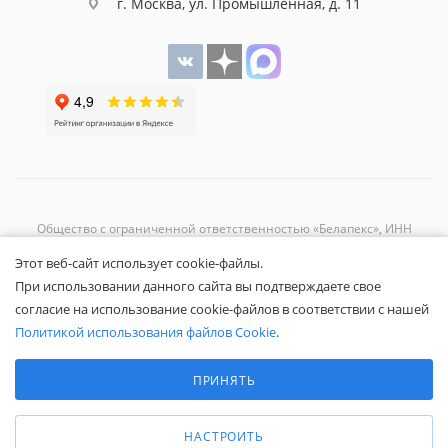
г. Москва, ул. Промышленная, д. 11
Общество с ограниченной ответственностью «Белапекс», ИНН
9724
044802
Этот веб-сайт использует cookie-файлы.
Обращаем ваше внимание, что вся представленная на сайте
При использовании данного сайта вы подтверждаете свое
информация носит исключительно информационный характер и не
согласие на использование cookie-файлов в соответствии с нашей
является публичной офертой.
Вы принимаете условия
политики
Политикой использования файлов Cookie
.
конфиденциальности
и
пользовательского соглашения
каждый раз,
Выберите настройки cookie
когда оставляете свои данные в любой форме обратной связи на
Минимальные
ПРИНЯТЬ
сайте Белапекс.ру.
Аналитические/Функциональные
© 2020 — 2025 Белапекс.ру
НАСТРОИТЬ