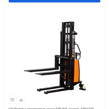
Штабелер с электроподъемом SIBLINE, модель SPN1030,