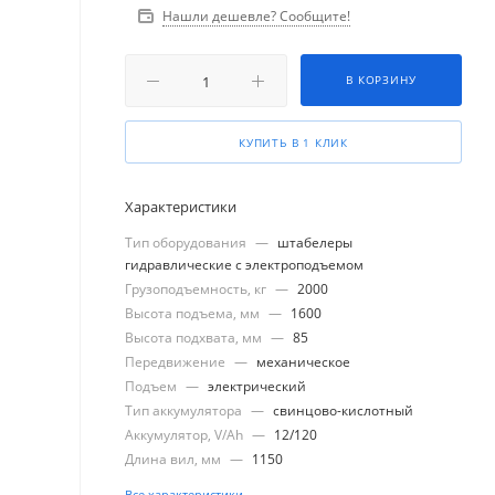
Нашли дешевле? Сообщите!
В КОРЗИНУ
КУПИТЬ В 1 КЛИК
Характеристики
Тип оборудования
—
штабелеры
гидравлические с электроподъемом
Грузоподъемность, кг
—
2000
Высота подъема, мм
—
1600
Высота подхвата, мм
—
85
Передвижение
—
механическое
Подъем
—
электрический
Тип аккумулятора
—
свинцово-кислотный
Аккумулятор, V/Ah
—
12/120
Длина вил, мм
—
1150
Все характеристики