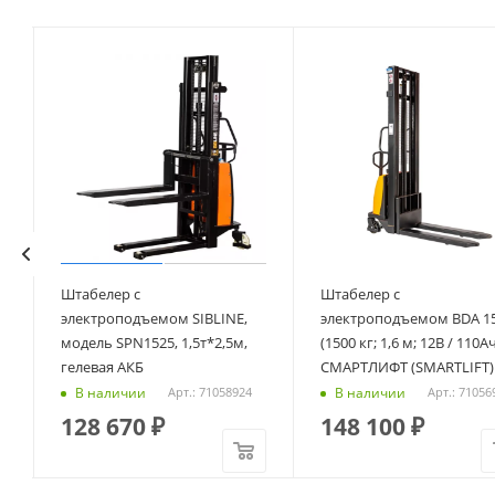
Штабелер с
Штабелер с
электроподъемом SIBLINE,
электроподъемом BDA 1
модель SPN1525, 1,5т*2,5м,
(1500 кг; 1,6 м; 12В / 110Ач
гелевая АКБ
СМАРТЛИФТ (SMARTLIFT)
В наличии
В наличии
Арт.: 71058924
Арт.: 71056
128 670
₽
148 100
₽