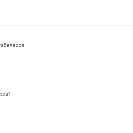
табелеров
ров?