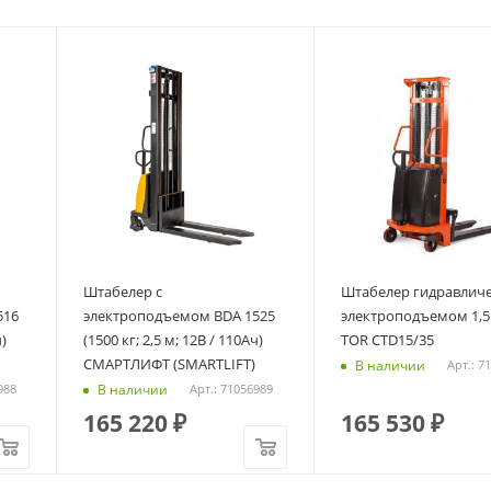
Штабелер с
Штабелер гидравличе
516
электроподъемом BDA 1525
электроподъемом 1,5 
)
(1500 кг; 2,5 м; 12В / 110Ач)
TOR CTD15/35
СМАРТЛИФТ (SMARTLIFT)
В наличии
Арт.: 7
В наличии
988
Арт.: 71056989
165 220
₽
165 530
₽