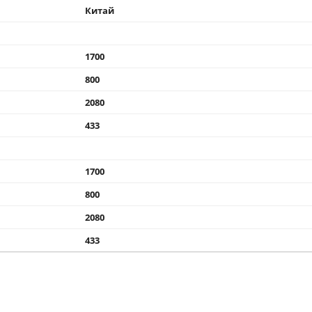
Китай
1700
800
2080
433
1700
800
2080
433