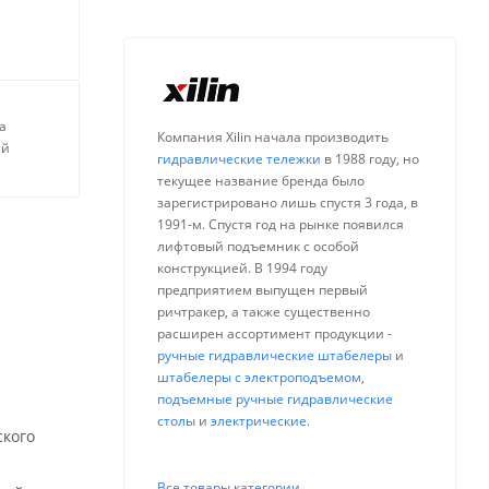
а
Компания Xilin начала производить
ей
гидравлические тележки
в 1988 году, но
текущее название бренда было
зарегистрировано лишь спустя 3 года, в
1991-м. Спустя год на рынке появился
лифтовый подъемник с особой
конструкцией. В 1994 году
предприятием выпущен первый
ричтракер, а также существенно
расширен ассортимент продукции -
ручные гидравлические штабелеры
и
штабелеры с электроподъемом
,
подъемные ручные гидравлические
столы
и
электрические
.
ского
Все товары категории