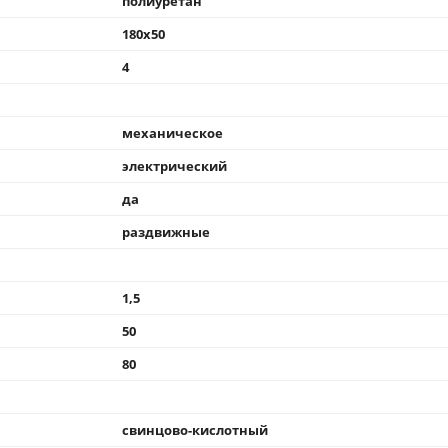
полиуретан
180x50
4
механическое
электрический
да
раздвижные
1,5
50
80
свинцово-кислотный