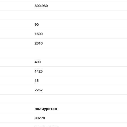
300-930
90
1600
2010
400
1425
15
2267
полиуретан
80x78