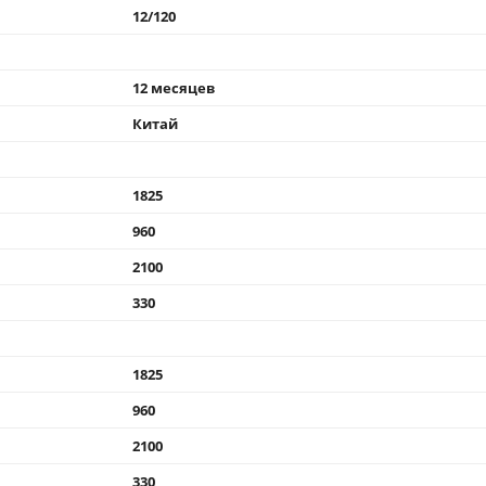
12/120
12 месяцев
Китай
1825
960
2100
330
1825
960
2100
330