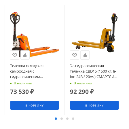
Тележка складская
Эл.гидравлическая
самоходная c
тележка CBD15 (1500 кг; li-
гидравлическим
ion 24В / 20Ач) СМАРТЛИФТ
подъемом вил SIBLINE,
(SMARTLIFT)
В наличии
В наличии
модель SM, 1500 кг
73 530
₽
92 290
₽
В КОРЗИНУ
В КОРЗИНУ