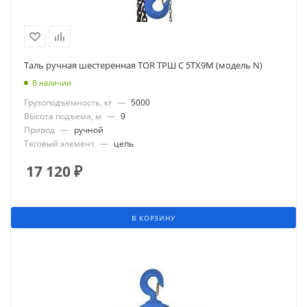
Таль ручная шестеренная TOR ТРШ C 5ТХ9М (модель N)
В наличии
Грузоподъемность, кг
—
5000
Высота подъема, м
—
9
Привод
—
ручной
Тяговый элемент
—
цепь
17 120
₽
В КОРЗИНУ