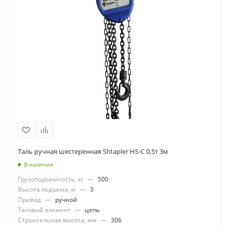
Таль ручная шестеренная Shtapler HS-C 0,5т 3м
В наличии
Грузоподъемность, кг
—
500
Высота подъема, м
—
3
Привод
—
ручной
Тяговый элемент
—
цепь
Строительная высота, мм
—
306