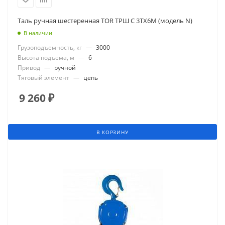
Таль ручная шестеренная TOR ТРШ C 3ТХ6М (модель N)
В наличии
Грузоподъемность, кг
—
3000
Высота подъема, м
—
6
Привод
—
ручной
Тяговый элемент
—
цепь
9 260
₽
В КОРЗИНУ