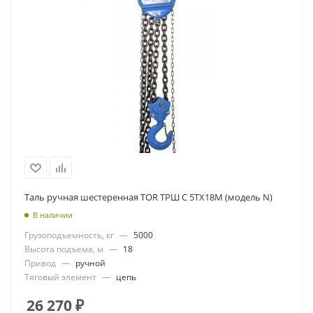
Таль ручная шестеренная TOR ТРШ C 5ТХ18М (модель N)
В наличии
Грузоподъемность, кг
—
5000
Высота подъема, м
—
18
Привод
—
ручной
Тяговый элемент
—
цепь
26 270
₽