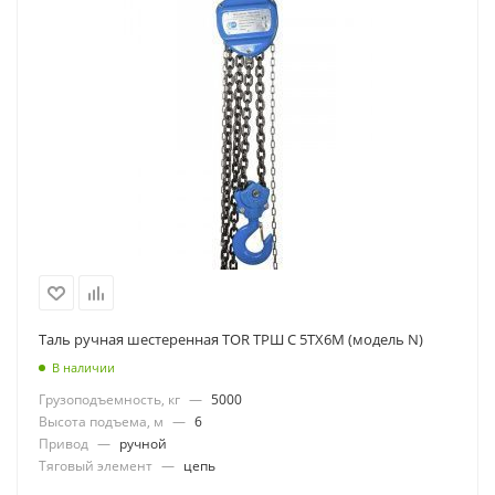
Таль ручная шестеренная TOR ТРШ C 5ТХ6M (модель N)
В наличии
Грузоподъемность, кг
—
5000
Высота подъема, м
—
6
Привод
—
ручной
Тяговый элемент
—
цепь