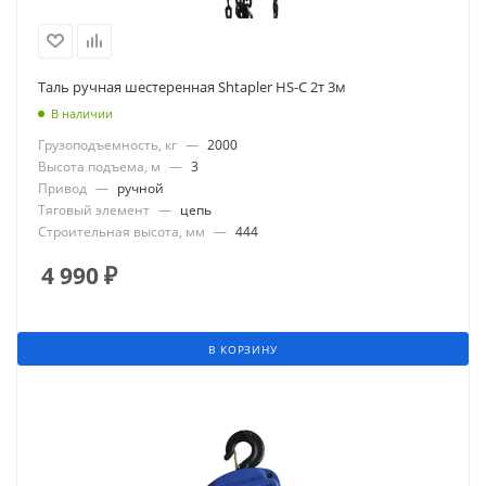
Таль ручная шестеренная Shtapler HS-C 2т 3м
В наличии
Грузоподъемность, кг
—
2000
Высота подъема, м
—
3
Привод
—
ручной
Тяговый элемент
—
цепь
Строительная высота, мм
—
444
4 990
₽
В КОРЗИНУ