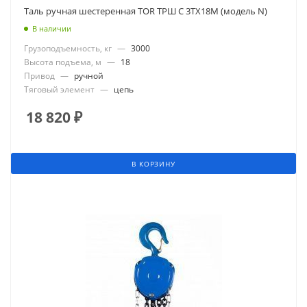
Таль ручная шестеренная TOR ТРШ C 3ТХ18М (модель N)
В наличии
Грузоподъемность, кг
—
3000
Высота подъема, м
—
18
Привод
—
ручной
Тяговый элемент
—
цепь
18 820
₽
В КОРЗИНУ