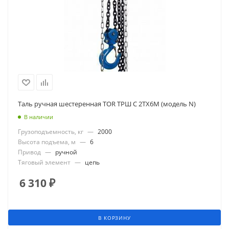
Таль ручная шестеренная TOR ТРШ C 2ТХ6М (модель N)
В наличии
Грузоподъемность, кг
—
2000
Высота подъема, м
—
6
Привод
—
ручной
Тяговый элемент
—
цепь
6 310
₽
В КОРЗИНУ