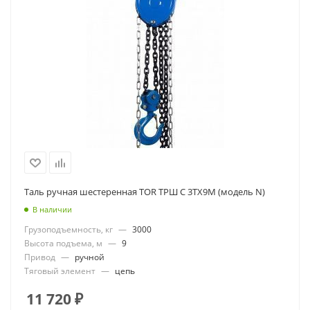
Таль ручная шестеренная TOR ТРШ C 3ТХ9М (модель N)
В наличии
Грузоподъемность, кг
—
3000
Высота подъема, м
—
9
Привод
—
ручной
Тяговый элемент
—
цепь
11 720
₽