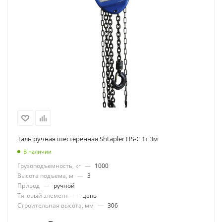
Таль ручная шестеренная Shtapler HS-C 1т 3м
В наличии
Грузоподъемность, кг
—
1000
Высота подъема, м
—
3
Привод
—
ручной
Тяговый элемент
—
цепь
Строительная высота, мм
—
306