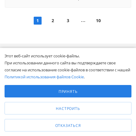
1
2
3
10
Этот веб-сайт использует cookie-файлы.
Подпишитесь и будьте в курсе!
При использовании данного сайта вы подтверждаете свое
Акции, скидки, распродажи ждут!
согласие на использование cookie-файлов в соответствии с нашей
Политикой использования файлов Cookie
.
ПОДПИСАТЬСЯ
Выберите настройки cookie
Минимальные
ПРИНЯТЬ
Аналитические/Функциональные
КАТАЛОГ
НАСТРОИТЬ
АКЦИИ
ОТКАЗАТЬСЯ