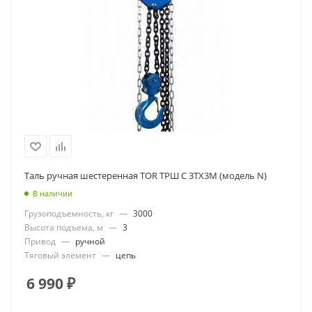
Таль ручная шестеренная TOR ТРШ C 3ТХ3М (модель N)
В наличии
Грузоподъемность, кг
—
3000
Высота подъема, м
—
3
Привод
—
ручной
Тяговый элемент
—
цепь
6 990
₽