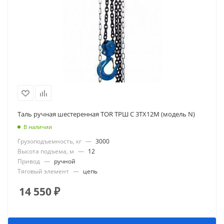
Таль ручная шестеренная TOR ТРШ C 3ТХ12М (модель N)
В наличии
Грузоподъемность, кг
—
3000
Высота подъема, м
—
12
Привод
—
ручной
Тяговый элемент
—
цепь
14 550
₽