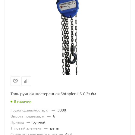
Таль ручная шестеренная Shtapler HS-C 3т 6м
В наличии
Грузоподъемность, кг
—
3000
Высота подъема, м
—
6
Привод
—
ручной
Тяговый элемент
—
цепь
Строительная высота, мм
—
488