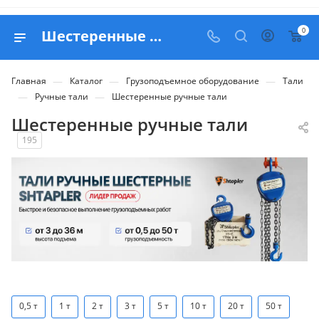
0
Шестеренные ручные тали - купить в Москве с доставкой по РФ
—
—
—
Главная
Каталог
Грузоподъемное оборудование
Тали
—
—
Ручные тали
Шестеренные ручные тали
Шестеренные ручные тали
195
0,5 т
1 т
2 т
3 т
5 т
10 т
20 т
50 т