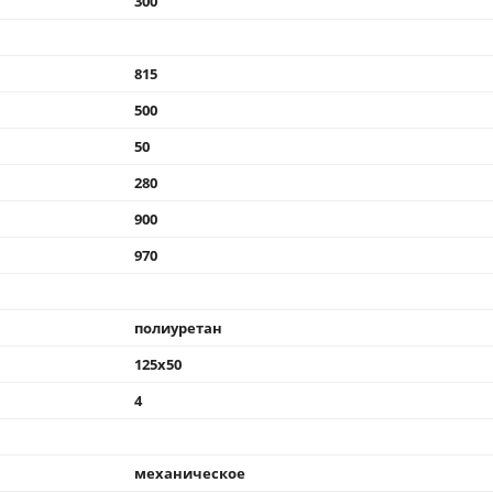
300
815
500
50
280
900
970
полиуретан
125x50
4
механическое