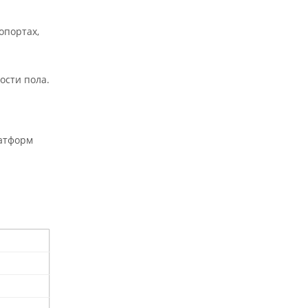
опортах,
ости пола.
латформ