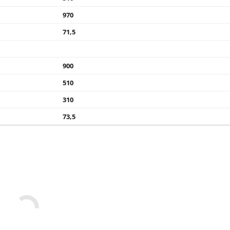
970
71,5
900
510
310
73,5