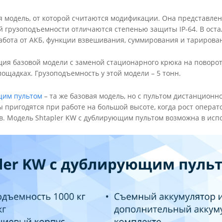
я модель, от которой считаются модификации. Она представлена 
й грузоподъемности отличаются степенью защиты IP-64. В оста
абота от АКБ, функции взвешивания, суммирования и тарирова
ия базовой модели с заменой стационарного крюка на поворо
ощадках. Грузоподъемность у этой модели – 5 тонн.
щим пультом
– та же базовая модель, но с пультом дистанционн
 пригодятся при работе на большой высоте, когда рост операт
ов. Модель Shtapler KW с дублирующим пультом возможна в исп