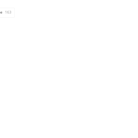
ые
163