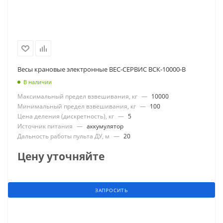
Весы крановые электронные ВЕС-СЕРВИС ВСК-10000-В
В наличии
Максимальный предел взвешивания, кг
—
10000
Минимальный предел взвешивания, кг
—
100
Цена деления (дискретность), кг
—
5
Источник питания
—
аккумулятор
Дальность работы пульта ДУ, м
—
20
Цену уточняйте
ЗАПРОСИТЬ