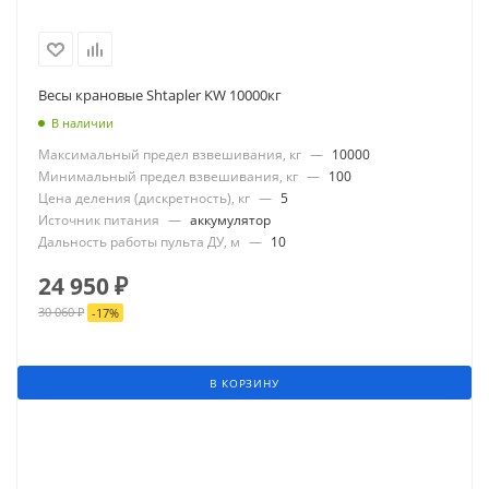
Весы крановые Shtapler KW 10000кг
В наличии
Максимальный предел взвешивания, кг
—
10000
Минимальный предел взвешивания, кг
—
100
Цена деления (дискретность), кг
—
5
Источник питания
—
аккумулятор
Дальность работы пульта ДУ, м
—
10
24 950
₽
30 060
₽
-
17
%
В КОРЗИНУ