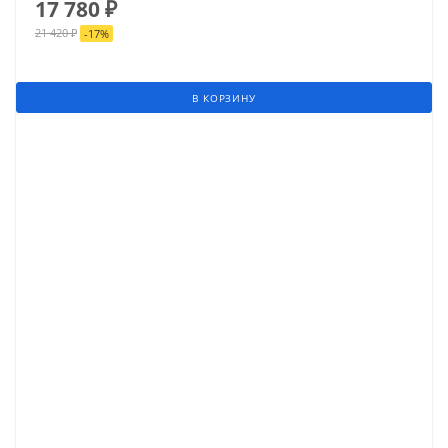
17 780
₽
21 420
₽
-
17
%
В КОРЗИНУ