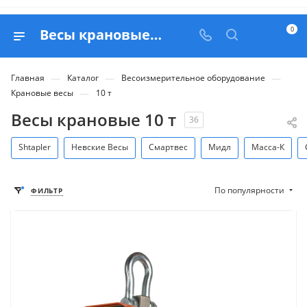
0
Весы крановые 10 тонн - купить в Москве с доставкой по РФ
—
—
—
Главная
Каталог
Весоизмерительное оборудование
—
Крановые весы
10 т
Весы крановые 10 т
36
Shtapler
Невские Весы
Смартвес
Мидл
Масса-К
По популярности
ФИЛЬТР