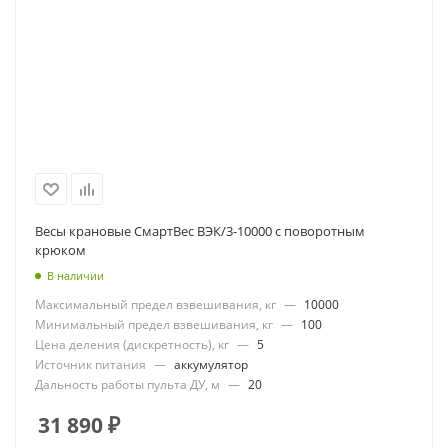
Весы крановые СмартВес ВЭК/3-10000 с поворотным
крюком
В наличии
Максимальный предел взвешивания, кг
—
10000
Минимальный предел взвешивания, кг
—
100
Цена деления (дискретность), кг
—
5
Источник питания
—
аккумулятор
Дальность работы пульта ДУ, м
—
20
31 890
₽