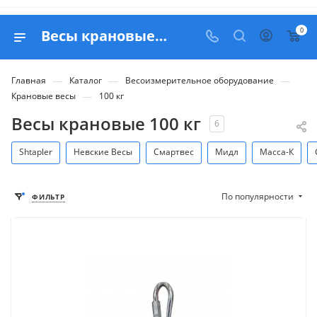
0
Весы крановые 100 кг - купить в Москве с доставкой по России
—
—
—
Главная
Каталог
Весоизмерительное оборудование
—
Крановые весы
100 кг
Весы крановые 100 кг
6
Shtapler
Невские Весы
Смартвес
Мидл
Масса-К
По популярности
ФИЛЬТР