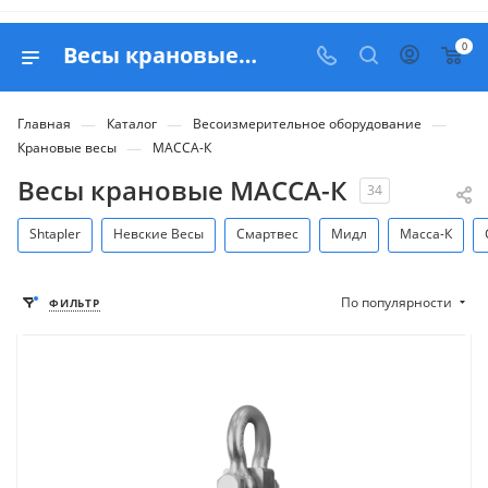
0
Весы крановые МАССА-К - купить в Москве с доставкой по России
—
—
—
Главная
Каталог
Весоизмерительное оборудование
—
Крановые весы
МАССА-К
Весы крановые МАССА-К
34
Shtapler
Невские Весы
Смартвес
Мидл
Масса-К
По популярности
ФИЛЬТР