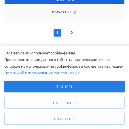
ЗАПРОСИТЬ
ПОКАЗАТЬ ЕЩЕ
1
2
Этот веб-сайт использует cookie-файлы.
При использовании данного сайта вы подтверждаете свое
Весы крановые бренда МАССА-К в компании Белапекс.
согласие на использование cookie-файлов в соответствии с нашей
Цены от 36040 рублей.
Политикой использования файлов Cookie
.
Выберите настройки cookie
Минимальные
ПРИНЯТЬ
Аналитические/Функциональные
Подпишитесь и будьте в курсе!
НАСТРОИТЬ
Акции, скидки, распродажи ждут!
ОТКАЗАТЬСЯ
ПОДПИСАТЬСЯ