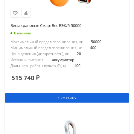
Весы крановые СмартВес ВЭК/5-50000
В наличии
Максимальный предел взвешивания, кг
—
50000
Минимальный предел взвешивания, кг
—
400
Цена деления (дискретность), кг
—
20
Источник питания
—
аккумулятор
Дальность работы пульта ДУ, м
—
100
515 740
₽
В КОРЗИНУ