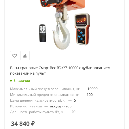
Весы крановые СмартВес ВЭК/7-10000 с дублированием
показаний на пульт
В наличии
Максимальный предел взвешивания, кг
—
10000
Минимальный предел взвешивания, кг
—
100
Цена деления (дискретность), кг
—
5
Источник питания
—
аккумулятор
Дальность работы пульта ДУ, м
—
20
34 840
₽