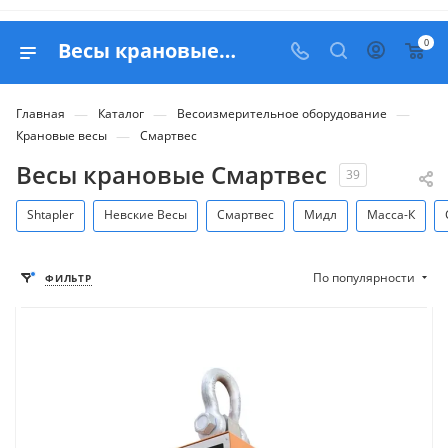
0
Весы крановые Смартвес - купить в Москве с доставкой по России
—
—
—
Главная
Каталог
Весоизмерительное оборудование
—
Крановые весы
Смартвес
Весы крановые Смартвес
39
Shtapler
Невские Весы
Смартвес
Мидл
Масса-К
По популярности
ФИЛЬТР