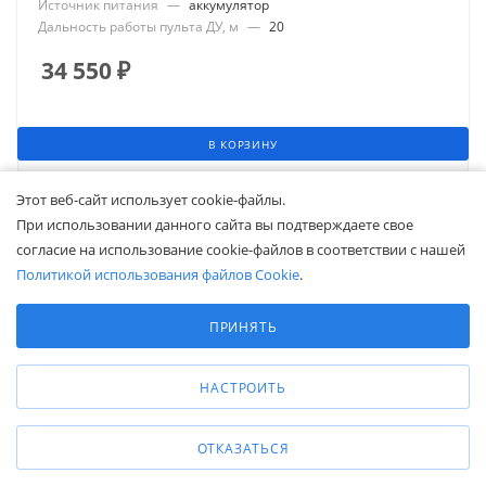
Источник питания
—
аккумулятор
Дальность работы пульта ДУ, м
—
20
34 550
₽
В КОРЗИНУ
ПОКАЗАТЬ ЕЩЕ
Этот веб-сайт использует cookie-файлы.
При использовании данного сайта вы подтверждаете свое
согласие на использование cookie-файлов в соответствии с нашей
1
2
Политикой использования файлов Cookie
.
Выберите настройки cookie
Минимальные
ПРИНЯТЬ
Аналитические/Функциональные
Весы крановые бренда СмартВес в компании Белапекс.
НАСТРОИТЬ
Цены от 6260 рублей.
ОТКАЗАТЬСЯ