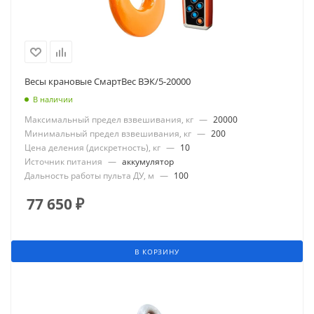
Весы крановые СмартВес ВЭК/5-20000
В наличии
Максимальный предел взвешивания, кг
—
20000
Минимальный предел взвешивания, кг
—
200
Цена деления (дискретность), кг
—
10
Источник питания
—
аккумулятор
Дальность работы пульта ДУ, м
—
100
77 650
₽
В КОРЗИНУ