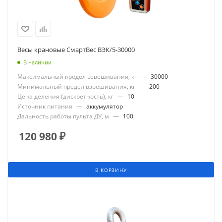
Весы крановые СмартВес ВЭК/5-30000
В наличии
Максимальный предел взвешивания, кг
—
30000
Минимальный предел взвешивания, кг
—
200
Цена деления (дискретность), кг
—
10
Источник питания
—
аккумулятор
Дальность работы пульта ДУ, м
—
100
120 980
₽
В КОРЗИНУ