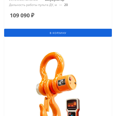
Дальность работы пульта ДУ, м
—
20
109 090
₽
В КОРЗИНУ