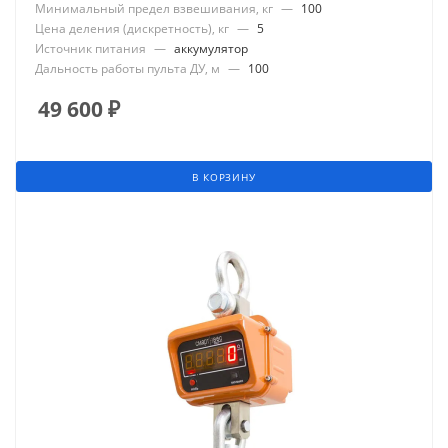
Минимальный предел взвешивания, кг
—
100
Цена деления (дискретность), кг
—
5
Источник питания
—
аккумулятор
Дальность работы пульта ДУ, м
—
100
49 600
₽
В КОРЗИНУ