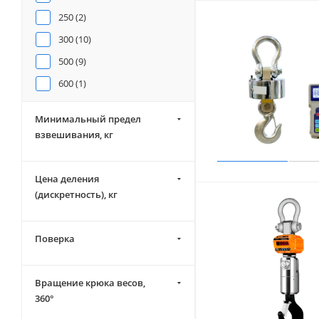
250 (
2
)
300 (
10
)
500 (
9
)
600 (
1
)
1000 (
17
)
Минимальный предел
1500 (
6
)
взвешивания, кг
2000 (
20
)
3000 (
38
)
Цена деления
5000 (
35
)
(дискретность), кг
6000 (
6
)
7500 (
1
)
Поверка
10000 (
36
)
12000 (
6
)
Вращение крюка весов,
360°
15000 (
18
)