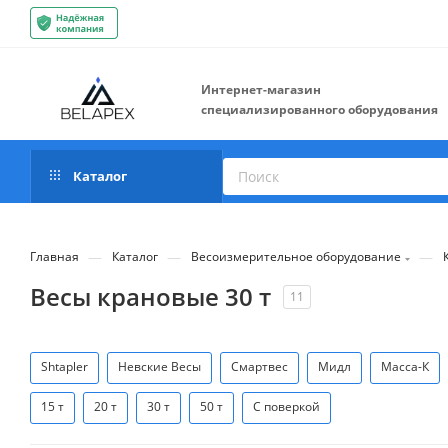
Интернет-магазин
специализированного оборудования
Каталог
—
—
—
Главная
Каталог
Весоизмерительное оборудование
Весы крановые 30 т
11
Shtapler
Невские Весы
Смартвес
Мидл
Масса-К
15 т
20 т
30 т
50 т
С поверкой