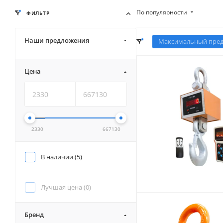
По популярности
ФИЛЬТР
Наши предложения
Максимальный преде
Цена
2330
667130
В наличии (
5
)
Лучшая цена (
0
)
Бренд