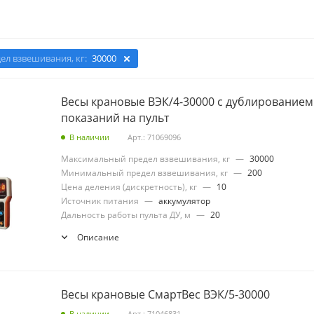
л взвешивания, кг:
30000
Весы крановые ВЭК/4-30000 с дублированием
показаний на пульт
В наличии
Арт.: 71069096
Максимальный предел взвешивания, кг
—
30000
Минимальный предел взвешивания, кг
—
200
Цена деления (дискретность), кг
—
10
Источник питания
—
аккумулятор
Дальность работы пульта ДУ, м
—
20
Описание
Весы крановые СмартВес ВЭК/5-30000
В наличии
Арт.: 71046831