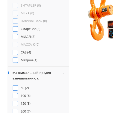
SHTAPLER (
0
)
МЕРА (
0
)
Невские Весы (
0
)
СмартВес (
3
)
МИДЛ (
3
)
МАССА-К (
0
)
CAS (
4
)
Метрол (
1
)
УРАЛВЕС (
0
)
Максимальный предел
взвешивания, кг
50 (
2
)
100 (
6
)
150 (
3
)
200 (
7
)