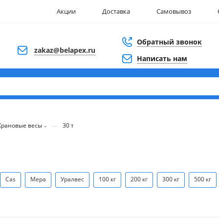
Акции
Доставка
Самовывоз
Обратный звонок
zakaz@belapex.ru
Написать нам
—
Крановые весы
30 т
Cas
Мера
Уралвес
100 кг
200 кг
300 кг
500 кг