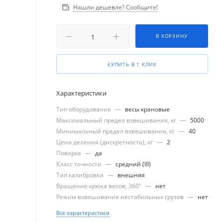
Нашли дешевле? Сообщите!
В КОРЗИНУ
КУПИТЬ В 1 КЛИК
Характеристики
Тип оборудования
—
весы крановые
Максимальный предел взвешивания, кг
—
5000
Минимальный предел взвешивания, кг
—
40
Цена деления (дискретность), кг
—
2
Поверка
—
да
Класс точности
—
средний (III)
Тип калибровки
—
внешняя
Вращение крюка весов, 360°
—
нет
Режим взвешивания нестабильных грузов
—
нет
Все характеристики