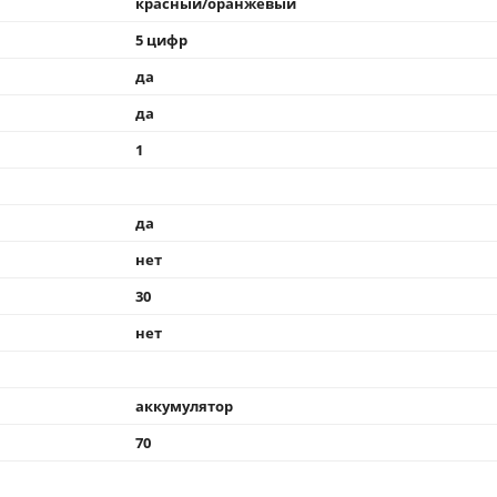
красный/оранжевый
5 цифр
да
да
1
да
нет
30
нет
аккумулятор
70