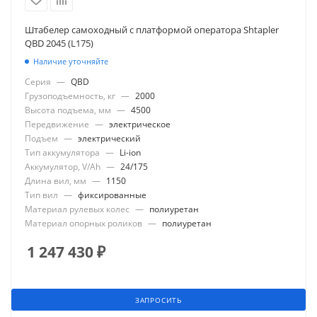
Штабелер самоходный с платформой оператора Shtapler
QBD 2045 (L175)
Наличие уточняйте
Серия
—
QBD
Грузоподъемность, кг
—
2000
Высота подъема, мм
—
4500
Передвижение
—
электрическое
Подъем
—
электрический
Тип аккумулятора
—
Li-ion
Аккумулятор, V/Ah
—
24/175
Длина вил, мм
—
1150
Тип вил
—
фиксированные
Материал рулевых колес
—
полиуретан
Материал опорных роликов
—
полиуретан
1 247 430
₽
ЗАПРОСИТЬ