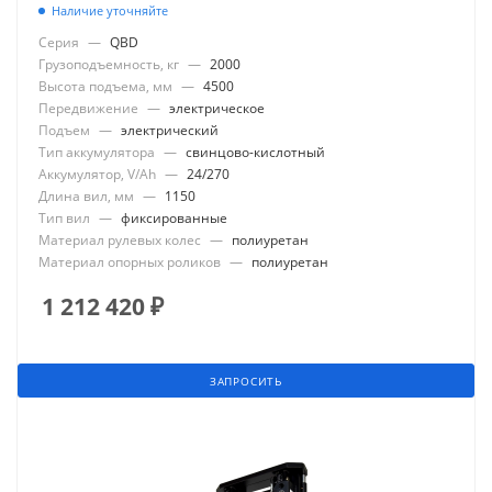
Наличие уточняйте
Серия
—
QBD
Грузоподъемность, кг
—
2000
Высота подъема, мм
—
4500
Передвижение
—
электрическое
Подъем
—
электрический
Тип аккумулятора
—
свинцово-кислотный
Аккумулятор, V/Ah
—
24/270
Длина вил, мм
—
1150
Тип вил
—
фиксированные
Материал рулевых колес
—
полиуретан
Материал опорных роликов
—
полиуретан
1 212 420
₽
ЗАПРОСИТЬ