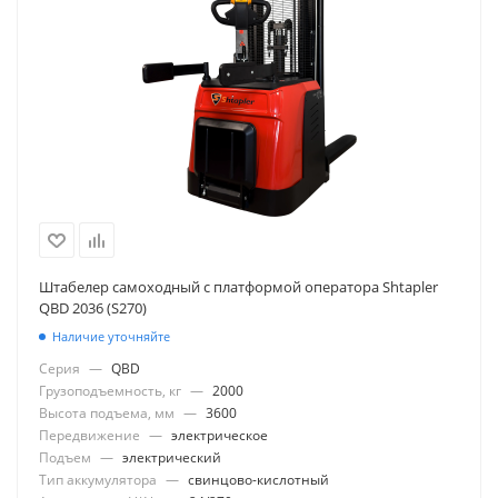
Штабелер самоходный с платформой оператора Shtapler
QBD 2036 (S270)
Наличие уточняйте
Серия
—
QBD
Грузоподъемность, кг
—
2000
Высота подъема, мм
—
3600
Передвижение
—
электрическое
Подъем
—
электрический
Тип аккумулятора
—
свинцово-кислотный