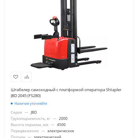
Штабелер самоходный с платформой оператора Shtapler
JBD 2045 (FS280)
Наличие уточняйте
Серия
—
JBD
Грузоподъемность, кг
—
2000
Высота подъема, мм
—
4500
Передвижение
—
электрическое
Подъем
—
электрический