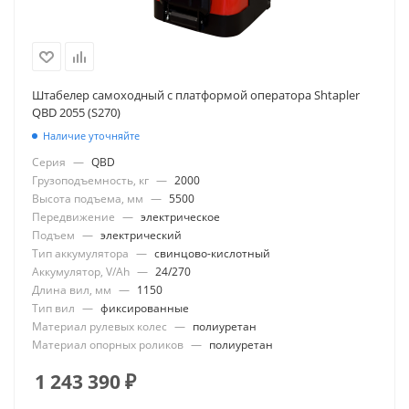
Штабелер самоходный с платформой оператора Shtapler
QBD 2055 (S270)
Наличие уточняйте
Серия
—
QBD
Грузоподъемность, кг
—
2000
Высота подъема, мм
—
5500
Передвижение
—
электрическое
Подъем
—
электрический
Тип аккумулятора
—
свинцово-кислотный
Аккумулятор, V/Ah
—
24/270
Длина вил, мм
—
1150
Тип вил
—
фиксированные
Материал рулевых колес
—
полиуретан
Материал опорных роликов
—
полиуретан
1 243 390
₽