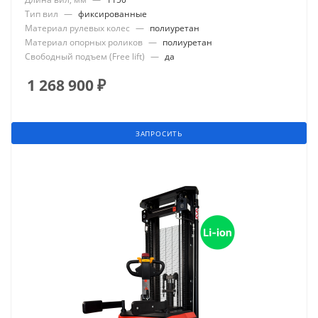
Тип вил
—
фиксированные
Материал рулевых колес
—
полиуретан
Материал опорных роликов
—
полиуретан
Свободный подъем (Free lift)
—
да
1 268 900
₽
ЗАПРОСИТЬ