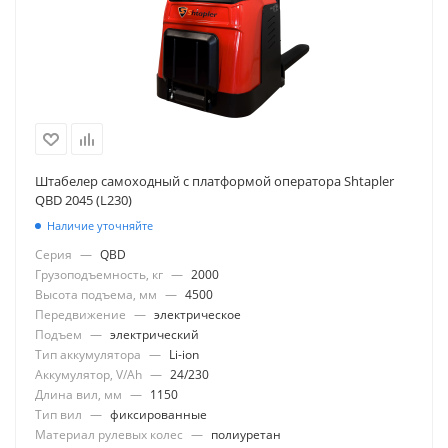
Штабелер самоходный с платформой оператора Shtapler
QBD 2045 (L230)
Наличие уточняйте
Серия
—
QBD
Грузоподъемность, кг
—
2000
Высота подъема, мм
—
4500
Передвижение
—
электрическое
Подъем
—
электрический
Тип аккумулятора
—
Li-ion
Аккумулятор, V/Ah
—
24/230
Длина вил, мм
—
1150
Тип вил
—
фиксированные
Материал рулевых колес
—
полиуретан