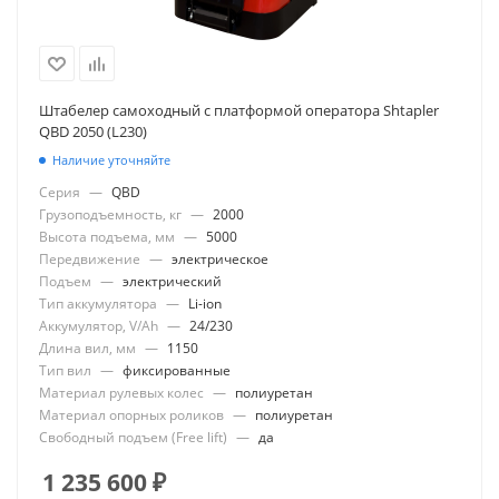
Штабелер самоходный с платформой оператора Shtapler
QBD 2050 (L230)
Наличие уточняйте
Серия
—
QBD
Грузоподъемность, кг
—
2000
Высота подъема, мм
—
5000
Передвижение
—
электрическое
Подъем
—
электрический
Тип аккумулятора
—
Li-ion
Аккумулятор, V/Ah
—
24/230
Длина вил, мм
—
1150
Тип вил
—
фиксированные
Материал рулевых колес
—
полиуретан
Материал опорных роликов
—
полиуретан
Свободный подъем (Free lift)
—
да
1 235 600
₽