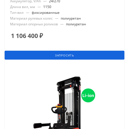
Аккумулятор, V/Ah
—
24/270
Длина вил, мм
—
1150
Тип вил
—
фиксированные
Материал рулевых колес
—
полиуретан
Материал опорных роликов
—
полиуретан
1 106 400
₽
ЗАПРОСИТЬ