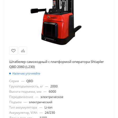
Штабелер самоходный с платформой оператора Shtapler
QBD 2060 (L230)
Наличие уточняйте
Серия
—
QBD
Грузоподъемность, кг
—
2000
Высота подъема, мм
—
6000
Передвижение
—
электрическое
Подъем
—
электрический
Тип аккумулятора
—
Li-ion
Аккумулятор, V/Ah
—
24/230
Длина вил, мм
—
1150