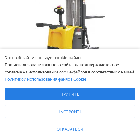
Этот веб-сайт использует cookie-файлы.
При использовании данного сайта вы подтверждаете свое
согласие на использование cookie-файлов в соответствии с нашей
Политикой использования файлов Cookie
.
Выберите настройки cookie
Штабелер самоходный 2,0 т 5,6 м XILIN CDDK20 (с
Минимальные
платформой)
ПРИНЯТЬ
Аналитические/Функциональные
Наличие уточняйте
Грузоподъемность, кг
—
2000
НАСТРОИТЬ
Высота подъема, мм
—
5600
Передвижение
—
электрическое
Подъем
—
электрический
ОТКАЗАТЬСЯ
Тип аккумулятора
—
свинцово-кислотный