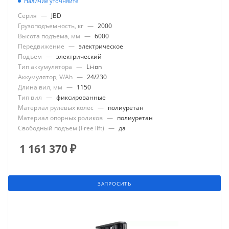
Наличие уточняйте
Серия
—
JBD
Грузоподъемность, кг
—
2000
Высота подъема, мм
—
6000
Передвижение
—
электрическое
Подъем
—
электрический
Тип аккумулятора
—
Li-ion
Аккумулятор, V/Ah
—
24/230
Длина вил, мм
—
1150
Тип вил
—
фиксированные
Материал рулевых колес
—
полиуретан
Материал опорных роликов
—
полиуретан
Свободный подъем (Free lift)
—
да
1 161 370
₽
ЗАПРОСИТЬ