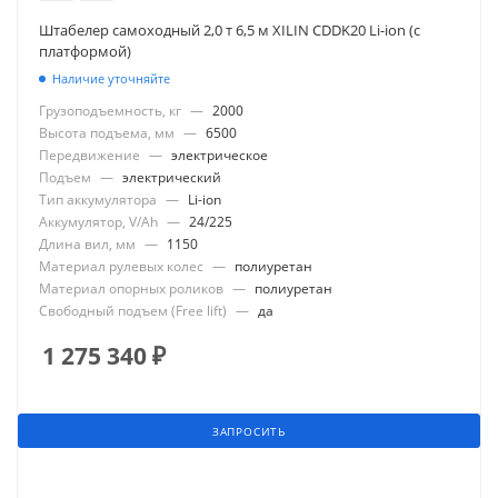
Штабелер самоходный 2,0 т 6,5 м XILIN CDDK20 Li-ion (с
платформой)
Наличие уточняйте
Грузоподъемность, кг
—
2000
Высота подъема, мм
—
6500
Передвижение
—
электрическое
Подъем
—
электрический
Тип аккумулятора
—
Li-ion
Аккумулятор, V/Ah
—
24/225
Длина вил, мм
—
1150
Материал рулевых колес
—
полиуретан
Материал опорных роликов
—
полиуретан
Свободный подъем (Free lift)
—
да
1 275 340
₽
ЗАПРОСИТЬ