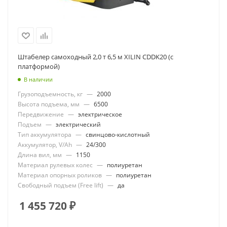
Штабелер самоходный 2,0 т 6,5 м XILIN CDDK20 (с
платформой)
В наличии
Грузоподъемность, кг
—
2000
Высота подъема, мм
—
6500
Передвижение
—
электрическое
Подъем
—
электрический
Тип аккумулятора
—
свинцово-кислотный
Аккумулятор, V/Ah
—
24/300
Длина вил, мм
—
1150
Материал рулевых колес
—
полиуретан
Материал опорных роликов
—
полиуретан
Свободный подъем (Free lift)
—
да
1 455 720
₽