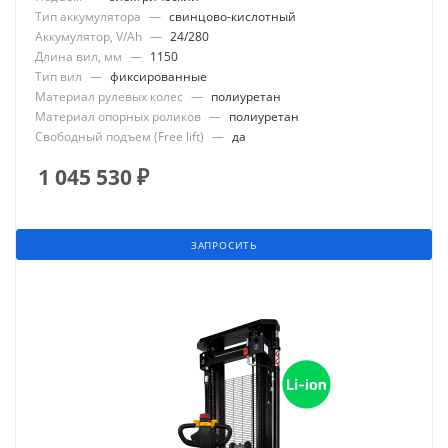
Тип аккумулятора
—
свинцово-кислотный
Аккумулятор, V/Ah
—
24/280
Длина вил, мм
—
1150
Тип вил
—
фиксированные
Материал рулевых колес
—
полиуретан
Материал опорных роликов
—
полиуретан
Свободный подъем (Free lift)
—
да
1 045 530
₽
ЗАПРОСИТЬ