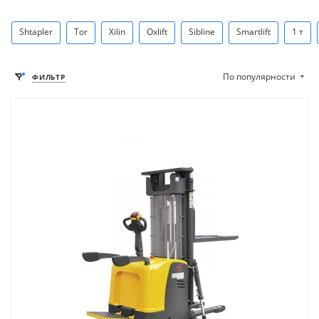
Shtapler
Tor
Xilin
Oxlift
Sibline
Smartlift
1 т
По популярности
ФИЛЬТР