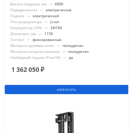
Высота подъема, мм
—
6000
Передвижение
—
электрическое
Подъем
—
электрический
Тип аккумулятора
—
Li-ion
Аккумулятор, V/Ah
—
24/160
Длина вил, мм
—
1150
Тип вил
—
фиксированные
Материал рулевых колес
—
полиуретан
Материал опорных роликов
—
полиуретан
Свободный подъем (Free lift)
—
да
1 362 050
₽
ЗАПРОСИТЬ