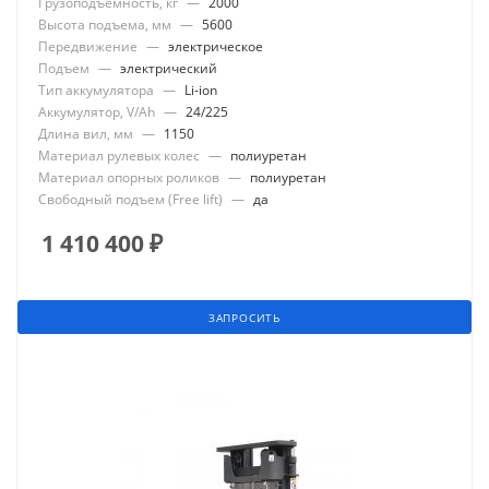
Грузоподъемность, кг
—
2000
Высота подъема, мм
—
5600
Передвижение
—
электрическое
Подъем
—
электрический
Тип аккумулятора
—
Li-ion
Аккумулятор, V/Ah
—
24/225
Длина вил, мм
—
1150
Материал рулевых колес
—
полиуретан
Материал опорных роликов
—
полиуретан
Свободный подъем (Free lift)
—
да
1 410 400
₽
ЗАПРОСИТЬ