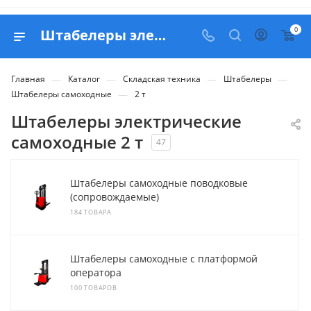
0
Штабелеры электрические самоходные 2 тонны - купить Москве с доставкой по РФ
—
—
—
—
Главная
Каталог
Складская техника
Штабелеры
—
Штабелеры самоходные
2 т
Штабелеры электрические
самоходные 2 т
47
Штабелеры самоходные поводковые
(сопровождаемые)
184 ТОВАРА
Штабелеры самоходные с платформой
оператора
100 ТОВАРОВ