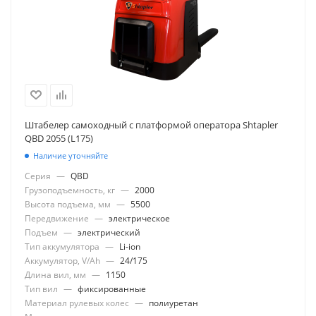
Штабелер самоходный с платформой оператора Shtapler
QBD 2055 (L175)
Наличие уточняйте
Серия
—
QBD
Грузоподъемность, кг
—
2000
Высота подъема, мм
—
5500
Передвижение
—
электрическое
Подъем
—
электрический
Тип аккумулятора
—
Li-ion
Аккумулятор, V/Ah
—
24/175
Длина вил, мм
—
1150
Тип вил
—
фиксированные
Материал рулевых колес
—
полиуретан