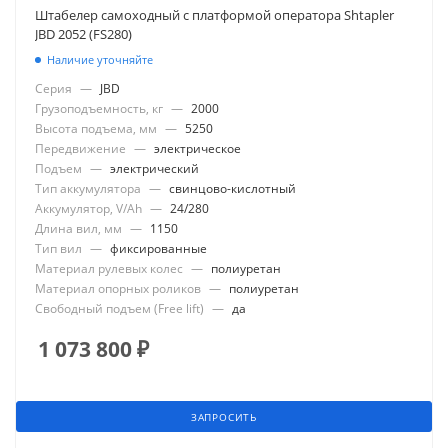
Штабелер самоходный с платформой оператора Shtapler
JBD 2052 (FS280)
Наличие уточняйте
Серия
—
JBD
Грузоподъемность, кг
—
2000
Высота подъема, мм
—
5250
Передвижение
—
электрическое
Подъем
—
электрический
Тип аккумулятора
—
свинцово-кислотный
Аккумулятор, V/Ah
—
24/280
Длина вил, мм
—
1150
Тип вил
—
фиксированные
Материал рулевых колес
—
полиуретан
Материал опорных роликов
—
полиуретан
Свободный подъем (Free lift)
—
да
1 073 800
₽
ЗАПРОСИТЬ