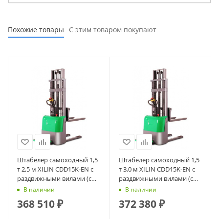
Похожие товары
С этим товаром покупают
Штабелер самоходный 1,5
Штабелер самоходный 1,5
т 2,5 м XILIN CDD15K-EN с
т 3,0 м XILIN CDD15K-EN с
раздвижными вилами (с
раздвижными вилами (с
платформой)
платформой)
В наличии
В наличии
368 510
₽
372 380
₽