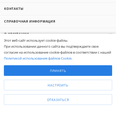
КОНТАКТЫ
СПРАВОЧНАЯ ИНФОРМАЦИЯ
О КОМПАНИИ
Этот веб-сайт использует cookie-файлы.
При использовании данного сайта вы подтверждаете свое
КОМПАНИЯМ
согласие на использование cookie-файлов в соответствии с нашей
Политикой использования файлов Cookie
.
ПОКУПАТЕЛЯМ
Выберите настройки cookie
Минимальные
ПРИНЯТЬ
Аналитические/Функциональные
8 (800) 600-95-10
ЗАКАЗАТЬ ЗВОНОК
НАСТРОИТЬ
zakaz@belapex.ru
г. Москва, ул. Промышленная, д. 11
ОТКАЗАТЬСЯ