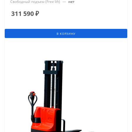
Свободный подъем (Free lift)
—
нет
311 590
₽
В КОРЗИНУ