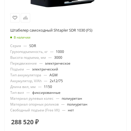
Штабелер самоходный Shtapler SDR 1030 (FS)
В наличии
Серия
—
SDR
Грузоподъемность, кг
—
1000
Высота подъема, мм
—
3000
Передвижение
—
электрическое
Подъем
—
электрический
Тип аккумулятора
—
AGM
Аккумулятор, V/Ah
—
2x12/75
Длина вил, мм
—
1150
Тип вил
—
фиксированные
Материал рулевых колес
—
полиуретан
Материал опорных роликов
—
полиуретан
Свободный подъем (Free lift)
—
нет
288 520
₽