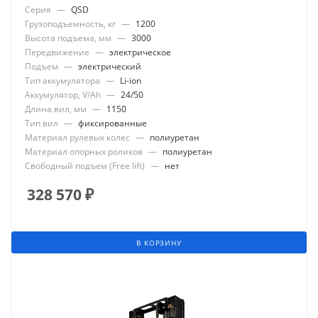
Серия
—
QSD
Грузоподъемность, кг
—
1200
Высота подъема, мм
—
3000
Передвижение
—
электрическое
Подъем
—
электрический
Тип аккумулятора
—
Li-ion
Аккумулятор, V/Ah
—
24/50
Длина вил, мм
—
1150
Тип вил
—
фиксированные
Материал рулевых колес
—
полиуретан
Материал опорных роликов
—
полиуретан
Свободный подъем (Free lift)
—
нет
328 570
₽
В КОРЗИНУ