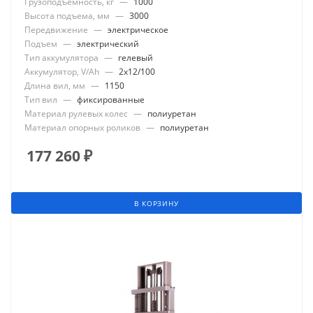
Грузоподъемность, кг
—
1000
Высота подъема, мм
—
3000
Передвижение
—
электрическое
Подъем
—
электрический
Тип аккумулятора
—
гелевый
Аккумулятор, V/Ah
—
2x12/100
Длина вил, мм
—
1150
Тип вил
—
фиксированные
Материал рулевых колес
—
полиуретан
Материал опорных роликов
—
полиуретан
177 260
₽
В КОРЗИНУ