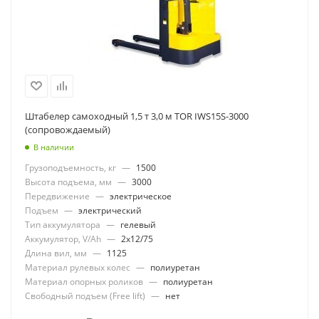
Штабелер самоходный 1,5 т 3,0 м TOR IWS15S-3000
(сопровождаемый)
В наличии
Грузоподъемность, кг
—
1500
Высота подъема, мм
—
3000
Передвижение
—
электрическое
Подъем
—
электрический
Тип аккумулятора
—
гелевый
Аккумулятор, V/Ah
—
2x12/75
Длина вил, мм
—
1125
Материал рулевых колес
—
полиуретан
Материал опорных роликов
—
полиуретан
Свободный подъем (Free lift)
—
нет