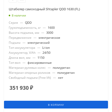
Штабелер самоходный Shtapler QDD 1630 (FL)
В наличии
Серия
—
QDD
Грузоподъемность, кг
—
1600
Высота подъема, мм
—
3000
Передвижение
—
электрическое
Подъем
—
электрический
Тип аккумулятора
—
Li-ion
Аккумулятор, V/Ah
—
24/50
Длина вил, мм
—
1150
Тип вил
—
фиксированные
Материал рулевых колес
—
полиуретан
Материал опорных роликов
—
полиуретан
Свободный подъем (Free lift)
—
нет
351 930
₽
В КОРЗИНУ