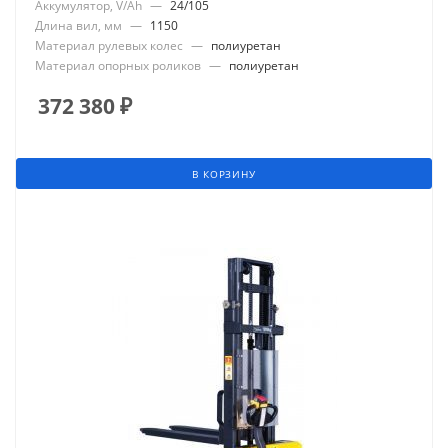
Аккумулятор, V/Ah
—
24/105
Длина вил, мм
—
1150
Материал рулевых колес
—
полиуретан
Материал опорных роликов
—
полиуретан
372 380
₽
В КОРЗИНУ