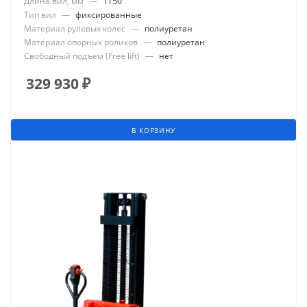
Длина вил, мм
—
1150
Тип вил
—
фиксированные
Материал рулевых колес
—
полиуретан
Материал опорных роликов
—
полиуретан
Свободный подъем (Free lift)
—
нет
329 930
₽
В КОРЗИНУ