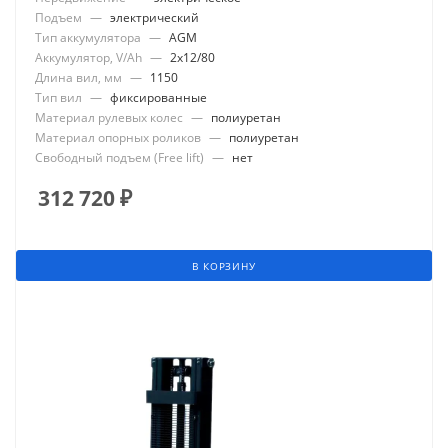
Подъем
—
электрический
Тип аккумулятора
—
AGM
Аккумулятор, V/Ah
—
2x12/80
Длина вил, мм
—
1150
Тип вил
—
фиксированные
Материал рулевых колес
—
полиуретан
Материал опорных роликов
—
полиуретан
Свободный подъем (Free lift)
—
нет
312 720
₽
В КОРЗИНУ