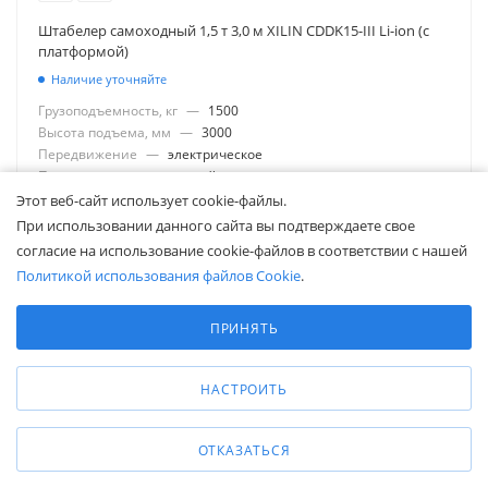
Штабелер самоходный 1,5 т 3,0 м XILIN CDDK15-III Li-ion (с
платформой)
Наличие уточняйте
Грузоподъемность, кг
—
1500
Высота подъема, мм
—
3000
Передвижение
—
электрическое
Подъем
—
электрический
Тип аккумулятора
—
Li-ion
Этот веб-сайт использует cookie-файлы.
Аккумулятор, V/Ah
—
24/200
При использовании данного сайта вы подтверждаете свое
Длина вил, мм
—
1150
согласие на использование cookie-файлов в соответствии с нашей
Материал рулевых колес
—
полиуретан
Политикой использования файлов Cookie
.
Материал опорных роликов
—
полиуретан
Выберите настройки cookie
1 181 270
₽
Минимальные
ПРИНЯТЬ
Аналитические/Функциональные
НАСТРОИТЬ
ЗАПРОСИТЬ
ОТКАЗАТЬСЯ