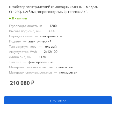
Штабелер электрический самоходный SIBLINE, модель
CL1230J, 1,2т*3м (сопровождаемый), гелевая АКБ
В наличии
Грузоподъемность, кг
—
1200
Высота подъема, мм
—
3000
Передвижение
—
электрическое
Подъем
—
электрический
Тип аккумулятора
—
гелевый
Аккумулятор, V/Ah
—
2x12/100
Длина вил, мм
—
1150
Тип вил
—
фиксированные
Материал рулевых колес
—
полиуретан
Материал опорных роликов
—
полиуретан
210 080
₽
В КОРЗИНУ