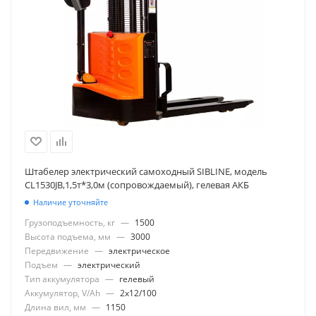
Штабелер электрический самоходный SIBLINE, модель
CL1530JB,1,5т*3,0м (сопровождаемый), гелевая АКБ
Наличие уточняйте
Грузоподъемность, кг
—
1500
Высота подъема, мм
—
3000
Передвижение
—
электрическое
Подъем
—
электрический
Тип аккумулятора
—
гелевый
Аккумулятор, V/Ah
—
2x12/100
Длина вил, мм
—
1150