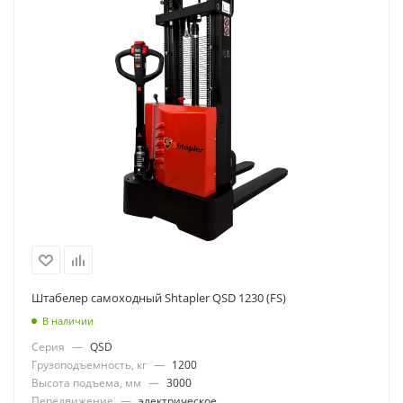
Штабелер самоходный Shtapler QSD 1230 (FS)
В наличии
Серия
—
QSD
Грузоподъемность, кг
—
1200
Высота подъема, мм
—
3000
Передвижение
—
электрическое