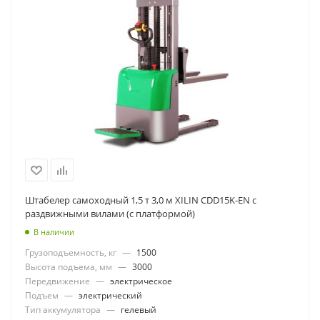
Штабелер самоходный 1,5 т 3,0 м XILIN CDD15K-EN с
раздвижными вилами (с платформой)
В наличии
Грузоподъемность, кг
—
1500
Высота подъема, мм
—
3000
Передвижение
—
электрическое
Подъем
—
электрический
Тип аккумулятора
—
гелевый