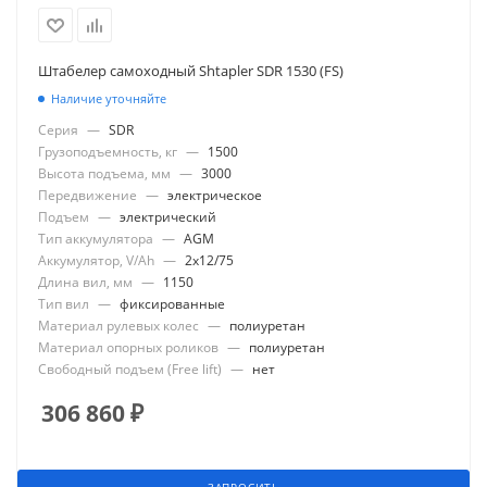
Штабелер самоходный Shtapler SDR 1530 (FS)
Наличие уточняйте
Серия
—
SDR
Грузоподъемность, кг
—
1500
Высота подъема, мм
—
3000
Передвижение
—
электрическое
Подъем
—
электрический
Тип аккумулятора
—
AGM
Аккумулятор, V/Ah
—
2x12/75
Длина вил, мм
—
1150
Тип вил
—
фиксированные
Материал рулевых колес
—
полиуретан
Материал опорных роликов
—
полиуретан
Свободный подъем (Free lift)
—
нет
306 860
₽