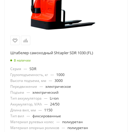
Штабелер самоходный Shtapler SDR 1030 (FL)
В наличии
Серия
—
SDR
Грузоподъемность, кг
—
1000
Высота подъема, мм
—
3000
Передвижение
—
электрическое
Подъем
—
электрический
Тип аккумулятора
—
Li-ion
Аккумулятор, V/Ah
—
24/50
Длина вил, мм
—
1150
Тип вил
—
фиксированные
Материал рулевых колес
—
полиуретан
Материал опорных роликов
—
полиуретан