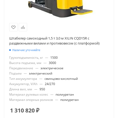
Штабелер самоходный 1,5 т 3,0 м XILIN CQD15R с
раздвижными вилами и противовесом (с платформой)
Наличие уточняйте
Грузоподъемность, кг
—
1500
Высота подъема, мм
—
3000
Передвижение
—
электрическое
Подъем
—
электрический
Тип аккумулятора
—
свинцово-кислотный
Аккумулятор, V/Ah
—
24/270
Длина вил, мм
—
950
Материал рулевых колес
—
полиуретан
Материал опорных роликов
—
полиуретан
1 310 820
₽