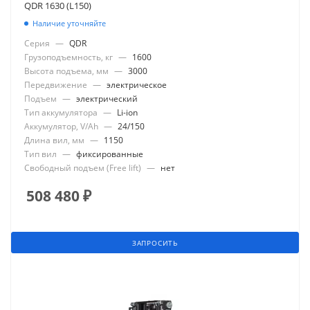
QDR 1630 (L150)
Наличие уточняйте
Серия
—
QDR
Грузоподъемность, кг
—
1600
Высота подъема, мм
—
3000
Передвижение
—
электрическое
Подъем
—
электрический
Тип аккумулятора
—
Li-ion
Аккумулятор, V/Ah
—
24/150
Длина вил, мм
—
1150
Тип вил
—
фиксированные
Свободный подъем (Free lift)
—
нет
508 480
₽
ЗАПРОСИТЬ