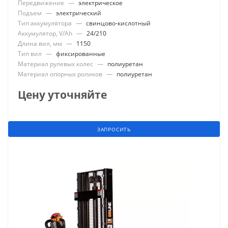
Передвижение
—
электрическое
Подъем
—
электрический
Тип аккумулятора
—
свинцово-кислотный
Аккумулятор, V/Ah
—
24/210
Длина вил, мм
—
1150
Тип вил
—
фиксированные
Материал рулевых колес
—
полиуретан
Материал опорных роликов
—
полиуретан
Цену уточняйте
ЗАПРОСИТЬ