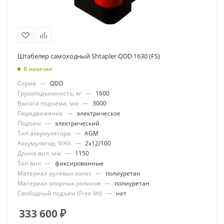
Штабелер самоходный Shtapler QDD 1630 (FS)
В наличии
Серия
—
QDD
Грузоподъемность, кг
—
1600
Высота подъема, мм
—
3000
Передвижение
—
электрическое
Подъем
—
электрический
Тип аккумулятора
—
AGM
Аккумулятор, V/Ah
—
2x12/100
Длина вил, мм
—
1150
Тип вил
—
фиксированные
Материал рулевых колес
—
полиуретан
Материал опорных роликов
—
полиуретан
Свободный подъем (Free lift)
—
нет
333 600
₽