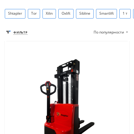
Shtapler
Tor
Xilin
Oxlift
Sibline
Smartlift
1 т
По популярности
ФИЛЬТР