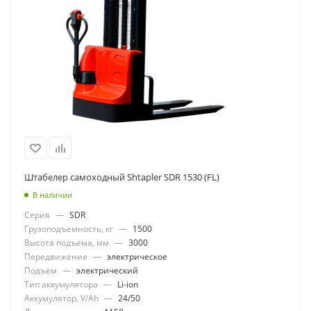
Штабелер самоходный Shtapler SDR 1530 (FL)
В наличии
Серия
—
SDR
Грузоподъемность, кг
—
1500
Высота подъема, мм
—
3000
Передвижение
—
электрическое
Подъем
—
электрический
Тип аккумулятора
—
Li-ion
Аккумулятор, V/Ah
—
24/50