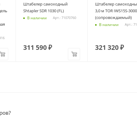
й
Штабелер самоходный
Штабелер самоходный
дель
Shtapler SDR 1030 (FL)
3,0 м TOR IWS15S-3000
(сопровождаемый)
В наличии
Арт.: 71070760
вая
В наличии
Арт.: 7
916
311 590
₽
321 320
₽
ров?