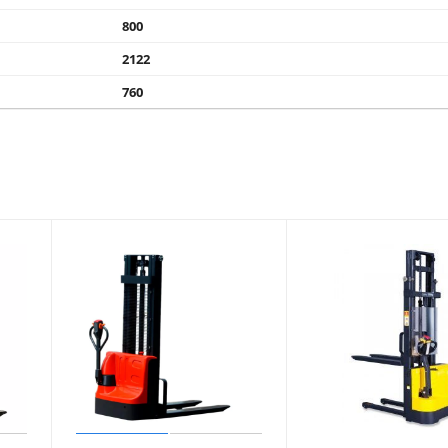
800
2122
760