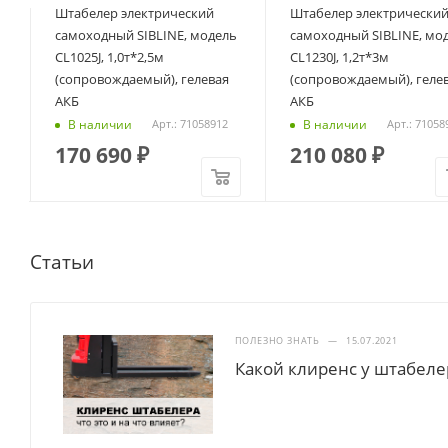
Штабелер электрический
Штабелер электрически
самоходный SIBLINE, модель
самоходный SIBLINE, мо
CL1025J, 1,0т*2,5м
CL1230J, 1,2т*3м
(сопровождаемый), гелевая
(сопровождаемый), геле
АКБ
АКБ
В наличии
В наличии
Арт.: 71058912
Арт.: 71058
170 690
₽
210 080
₽
Статьи
ПОЛЕЗНО ЗНАТЬ
—
15.07.2021
Какой клиренс у штабеле