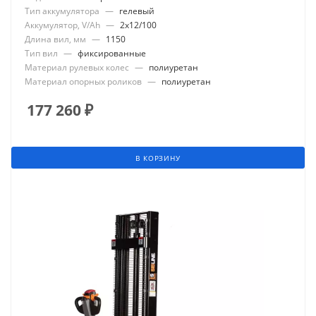
Тип аккумулятора
—
гелевый
Аккумулятор, V/Ah
—
2x12/100
Длина вил, мм
—
1150
Тип вил
—
фиксированные
Материал рулевых колес
—
полиуретан
Материал опорных роликов
—
полиуретан
177 260
₽
В КОРЗИНУ