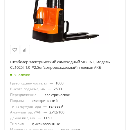
Штабелер электрический самоходный SIBLINE, модель
CL1025J, 1,0т*2,5м (сопровождаемый), гелевая АКБ
В наличии
Грузоподъемность, кг
—
1000
Высота подъема, мм
—
2500
Передвижение
—
электрическое
Подъем
—
электрический
Тип аккумулятора
—
гелевый
Аккумулятор, V/Ah
—
2x12/100
Длина вил, мм
—
1150
Тип вил
—
фиксированные
Материал рулевых колес
—
полиуретан