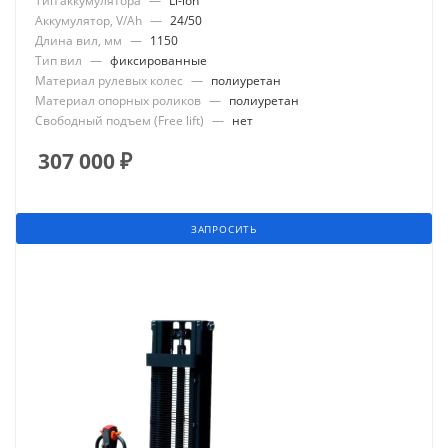
Тип аккумулятора
—
Li-ion
Аккумулятор, V/Ah
—
24/50
Длина вил, мм
—
1150
Тип вил
—
фиксированные
Материал рулевых колес
—
полиуретан
Материал опорных роликов
—
полиуретан
Свободный подъем (Free lift)
—
нет
307 000
₽
ЗАПРОСИТЬ