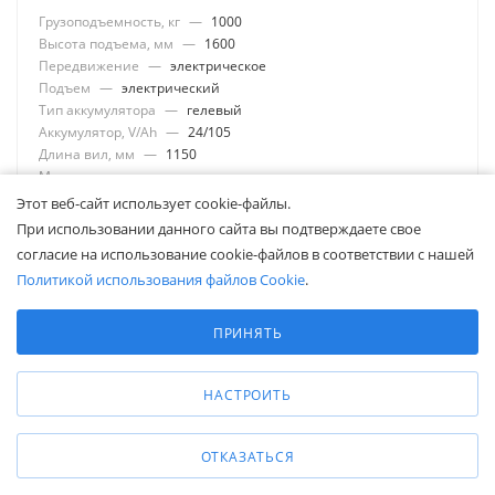
Грузоподъемность, кг
—
1000
Высота подъема, мм
—
1600
Передвижение
—
электрическое
Подъем
—
электрический
Тип аккумулятора
—
гелевый
Аккумулятор, V/Ah
—
24/105
Длина вил, мм
—
1150
Материал рулевых колес
—
полиуретан
Материал опорных роликов
—
полиуретан
Этот веб-сайт использует cookie-файлы.
При использовании данного сайта вы подтверждаете свое
680 030
₽
согласие на использование cookie-файлов в соответствии с нашей
Политикой использования файлов Cookie
.
Выберите настройки cookie
ЗАПРОСИТЬ
Минимальные
ПРИНЯТЬ
Аналитические/Функциональные
НАСТРОИТЬ
ОТКАЗАТЬСЯ