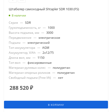
Штабелер самоходный Shtapler SDR 1030 (FS)
В наличии
Серия
—
SDR
Грузоподъемность, кг
—
1000
Высота подъема, мм
—
3000
Передвижение
—
электрическое
Подъем
—
электрический
Тип аккумулятора
—
AGM
Аккумулятор, V/Ah
—
2x12/75
Длина вил, мм
—
1150
Тип вил
—
фиксированные
Материал рулевых колес
—
полиуретан
Материал опорных роликов
—
полиуретан
Свободный подъем (Free lift)
—
нет
288 520
₽
В КОРЗИНУ