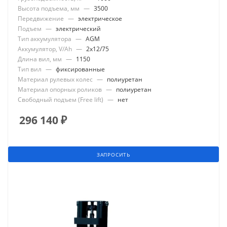
Высота подъема, мм
—
3500
Передвижение
—
электрическое
Подъем
—
электрический
Тип аккумулятора
—
AGM
Аккумулятор, V/Ah
—
2x12/75
Длина вил, мм
—
1150
Тип вил
—
фиксированные
Материал рулевых колес
—
полиуретан
Материал опорных роликов
—
полиуретан
Свободный подъем (Free lift)
—
нет
296 140
₽
ЗАПРОСИТЬ