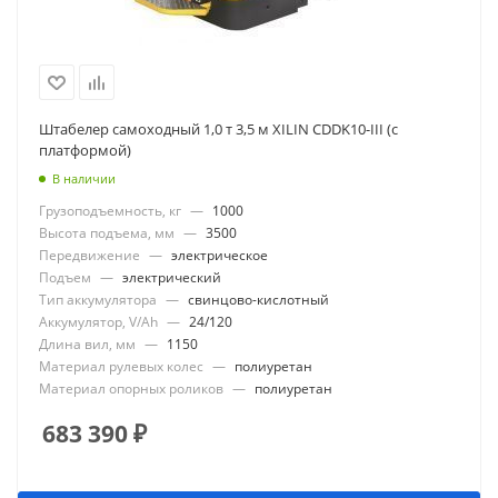
Штабелер самоходный 1,0 т 3,5 м XILIN CDDK10-III (с
платформой)
В наличии
Грузоподъемность, кг
—
1000
Высота подъема, мм
—
3500
Передвижение
—
электрическое
Подъем
—
электрический
Тип аккумулятора
—
свинцово-кислотный
Аккумулятор, V/Ah
—
24/120
Длина вил, мм
—
1150
Материал рулевых колес
—
полиуретан
Материал опорных роликов
—
полиуретан
683 390
₽