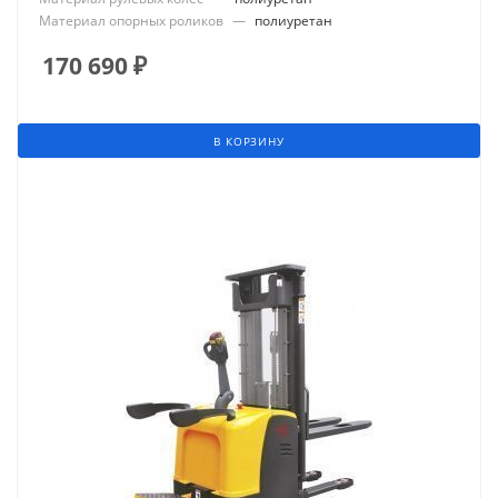
Материал опорных роликов
—
полиуретан
170 690
₽
В КОРЗИНУ