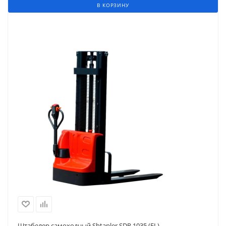
В КОРЗИНУ
Штабелер самоходный Shtapler SDR 1035 (FL)