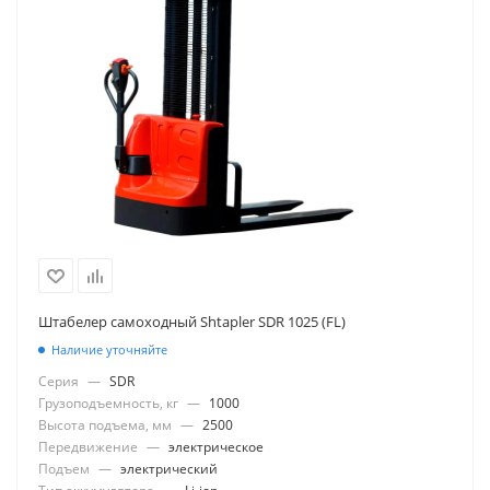
Штабелер самоходный Shtapler SDR 1025 (FL)
Наличие уточняйте
Серия
—
SDR
Грузоподъемность, кг
—
1000
Высота подъема, мм
—
2500
Передвижение
—
электрическое
Подъем
—
электрический