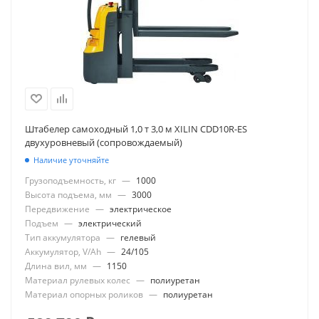
Штабелер самоходный 1,0 т 3,0 м XILIN CDD10R-ES
двухуровневый (сопровождаемый)
Наличие уточняйте
Грузоподъемность, кг
—
1000
Высота подъема, мм
—
3000
Передвижение
—
электрическое
Подъем
—
электрический
Тип аккумулятора
—
гелевый
Аккумулятор, V/Ah
—
24/105
Длина вил, мм
—
1150
Материал рулевых колес
—
полиуретан
Материал опорных роликов
—
полиуретан