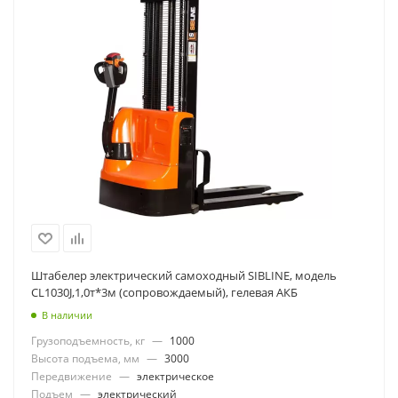
Штабелер электрический самоходный SIBLINE, модель
CL1030J,1,0т*3м (сопровождаемый), гелевая АКБ
В наличии
Грузоподъемность, кг
—
1000
Высота подъема, мм
—
3000
Передвижение
—
электрическое
Подъем
—
электрический