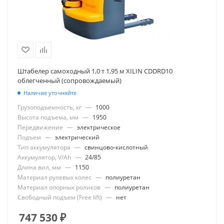
Штабелер самоходный 1,0 т 1,95 м XILIN CDDRD10
облегченный (сопровождаемый)
Наличие уточняйте
Грузоподъемность, кг
—
1000
Высота подъема, мм
—
1950
Передвижение
—
электрическое
Подъем
—
электрический
Тип аккумулятора
—
свинцово-кислотный
Аккумулятор, V/Ah
—
24/85
Длина вил, мм
—
1150
Материал рулевых колес
—
полиуретан
Материал опорных роликов
—
полиуретан
Свободный подъем (Free lift)
—
нет
747 530
₽