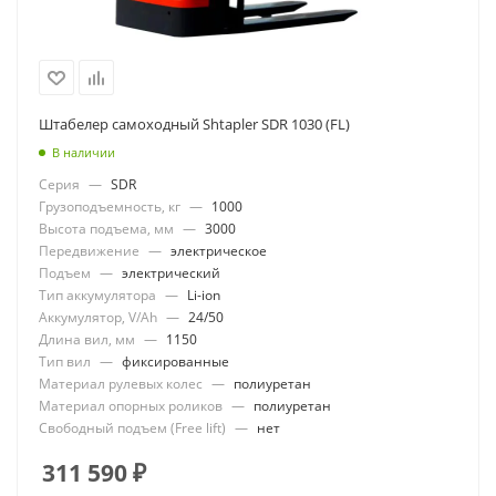
Штабелер самоходный Shtapler SDR 1030 (FL)
В наличии
Серия
—
SDR
Грузоподъемность, кг
—
1000
Высота подъема, мм
—
3000
Передвижение
—
электрическое
Подъем
—
электрический
Тип аккумулятора
—
Li-ion
Аккумулятор, V/Ah
—
24/50
Длина вил, мм
—
1150
Тип вил
—
фиксированные
Материал рулевых колес
—
полиуретан
Материал опорных роликов
—
полиуретан
Свободный подъем (Free lift)
—
нет
311 590
₽