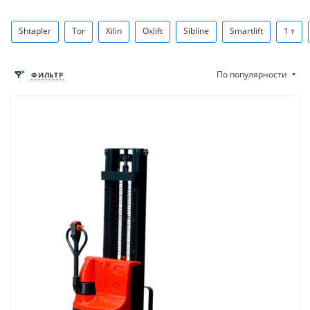
Shtapler
Tor
Xilin
Oxlift
Sibline
Smartlift
1 т
По популярности
ФИЛЬТР