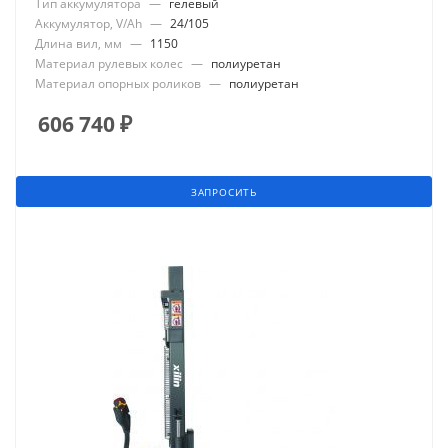
Тип аккумулятора
—
гелевый
Аккумулятор, V/Ah
—
24/105
Длина вил, мм
—
1150
Материал рулевых колес
—
полиуретан
Материал опорных роликов
—
полиуретан
606 740
₽
ЗАПРОСИТЬ