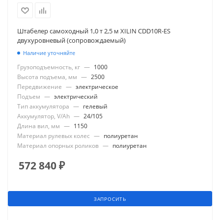
Штабелер самоходный 1,0 т 2,5 м XILIN CDD10R-ES
двухуровневый (сопровождаемый)
Наличие уточняйте
Грузоподъемность, кг
—
1000
Высота подъема, мм
—
2500
Передвижение
—
электрическое
Подъем
—
электрический
Тип аккумулятора
—
гелевый
Аккумулятор, V/Ah
—
24/105
Длина вил, мм
—
1150
Материал рулевых колес
—
полиуретан
Материал опорных роликов
—
полиуретан
572 840
₽
ЗАПРОСИТЬ