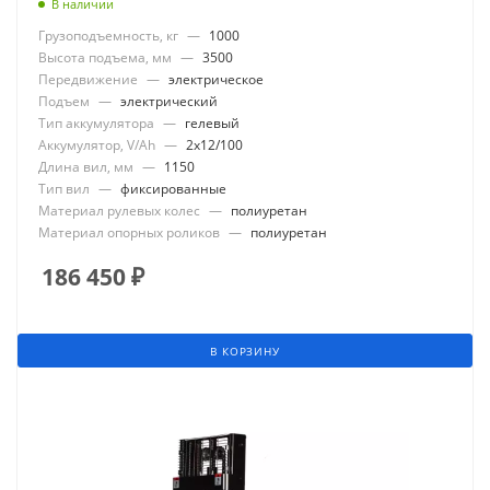
В наличии
Грузоподъемность, кг
—
1000
Высота подъема, мм
—
3500
Передвижение
—
электрическое
Подъем
—
электрический
Тип аккумулятора
—
гелевый
Аккумулятор, V/Ah
—
2x12/100
Длина вил, мм
—
1150
Тип вил
—
фиксированные
Материал рулевых колес
—
полиуретан
Материал опорных роликов
—
полиуретан
186 450
₽
В КОРЗИНУ