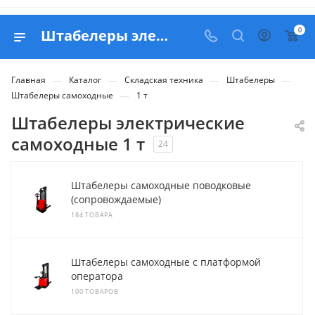
0
Штабелеры электрические самоходные 1 тонна - купить Москве с доставкой по РФ
—
—
—
—
Главная
Каталог
Складская техника
Штабелеры
—
Штабелеры самоходные
1 т
Штабелеры электрические
самоходные 1 т
24
Штабелеры самоходные поводковые
(сопровождаемые)
184 ТОВАРА
Штабелеры самоходные с платформой
оператора
100 ТОВАРОВ