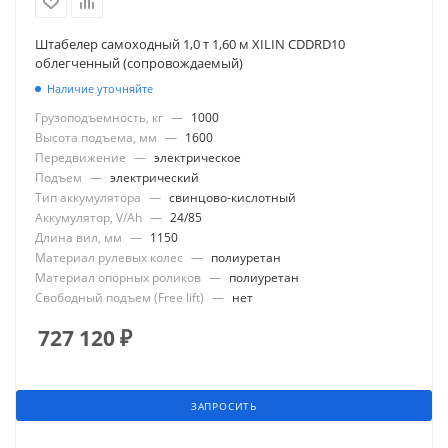
Штабелер самоходный 1,0 т 1,60 м XILIN CDDRD10
облегченный (сопровождаемый)
Наличие уточняйте
Грузоподъемность, кг
—
1000
Высота подъема, мм
—
1600
Передвижение
—
электрическое
Подъем
—
электрический
Тип аккумулятора
—
свинцово-кислотный
Аккумулятор, V/Ah
—
24/85
Длина вил, мм
—
1150
Материал рулевых колес
—
полиуретан
Материал опорных роликов
—
полиуретан
Свободный подъем (Free lift)
—
нет
727 120
₽
ЗАПРОСИТЬ