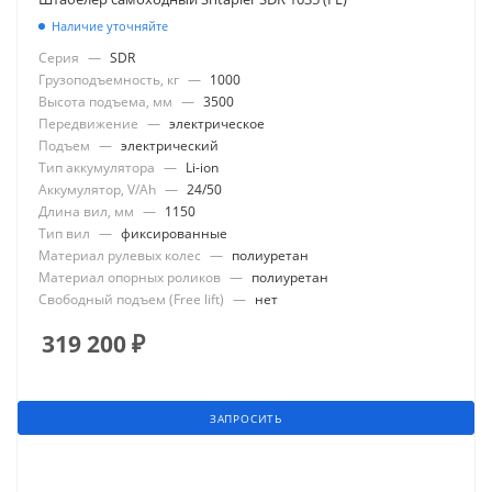
Наличие уточняйте
Серия
—
SDR
Грузоподъемность, кг
—
1000
Высота подъема, мм
—
3500
Передвижение
—
электрическое
Подъем
—
электрический
Тип аккумулятора
—
Li-ion
Аккумулятор, V/Ah
—
24/50
Длина вил, мм
—
1150
Тип вил
—
фиксированные
Материал рулевых колес
—
полиуретан
Материал опорных роликов
—
полиуретан
Свободный подъем (Free lift)
—
нет
319 200
₽
ЗАПРОСИТЬ