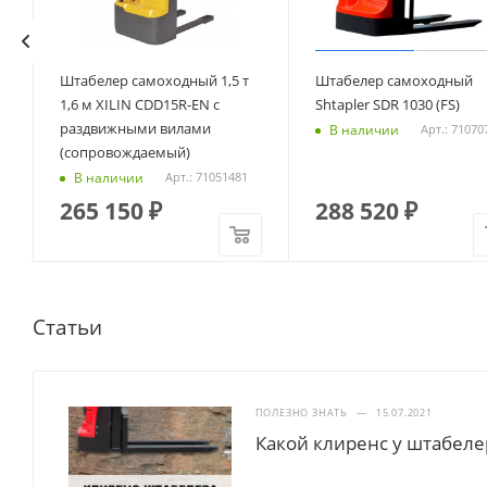
Штабелер самоходный 1,5 т
Штабелер самоходный
1,6 м XILIN CDD15R-EN с
Shtapler SDR 1030 (FS)
раздвижными вилами
В наличии
Арт.: 71070
(сопровождаемый)
В наличии
Арт.: 71051481
265 150
₽
288 520
₽
Статьи
ПОЛЕЗНО ЗНАТЬ
—
15.07.2021
Какой клиренс у штабеле