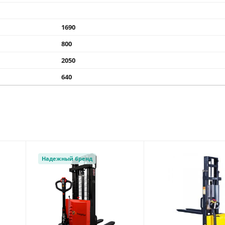
1690
800
2050
640
Надежный бренд