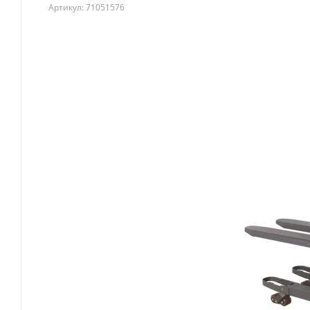
Артикул:
71051576