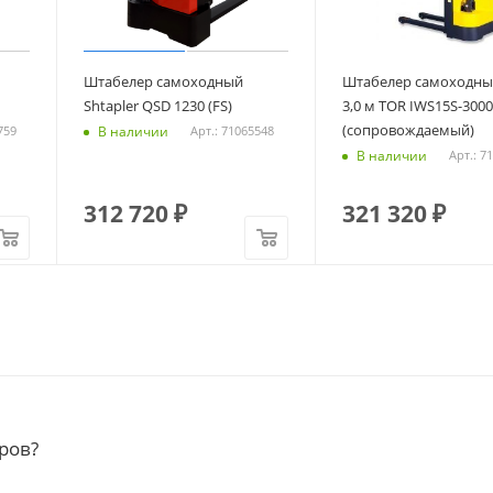
Штабелер самоходный
Штабелер самоходный
Shtapler QSD 1230 (FS)
3,0 м TOR IWS15S-3000
(сопровождаемый)
В наличии
759
Арт.: 71065548
В наличии
Арт.: 7
312 720
₽
321 320
₽
ров?