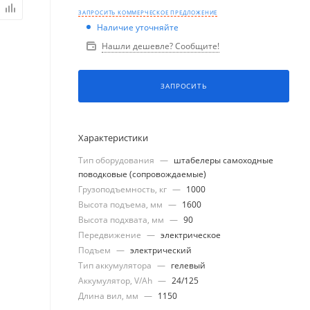
ЗАПРОСИТЬ КОММЕРЧЕСКОЕ ПРЕДЛОЖЕНИЕ
Наличие уточняйте
Нашли дешевле? Сообщите!
ЗАПРОСИТЬ
Характеристики
Тип оборудования
—
штабелеры самоходные
поводковые (сопровождаемые)
Грузоподъемность, кг
—
1000
Высота подъема, мм
—
1600
Высота подхвата, мм
—
90
Передвижение
—
электрическое
Подъем
—
электрический
Тип аккумулятора
—
гелевый
Аккумулятор, V/Ah
—
24/125
Длина вил, мм
—
1150