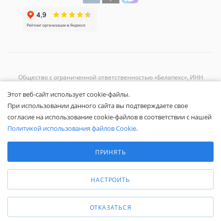
Общество с ограниченной ответственностью «Белапекс», ИНН
9724
044802
Этот веб-сайт использует cookie-файлы.
Обращаем ваше внимание, что вся представленная на сайте
При использовании данного сайта вы подтверждаете свое
информация носит исключительно информационный характер и не
согласие на использование cookie-файлов в соответствии с нашей
является публичной офертой.
Вы принимаете условия
политики
Политикой использования файлов Cookie
.
конфиденциальности
и
пользовательского соглашения
каждый раз,
Выберите настройки cookie
когда оставляете свои данные в любой форме обратной связи на
Минимальные
ПРИНЯТЬ
сайте Белапекс.ру.
Аналитические/Функциональные
© 2020 — 2025 Белапекс.ру
НАСТРОИТЬ
ОТКАЗАТЬСЯ