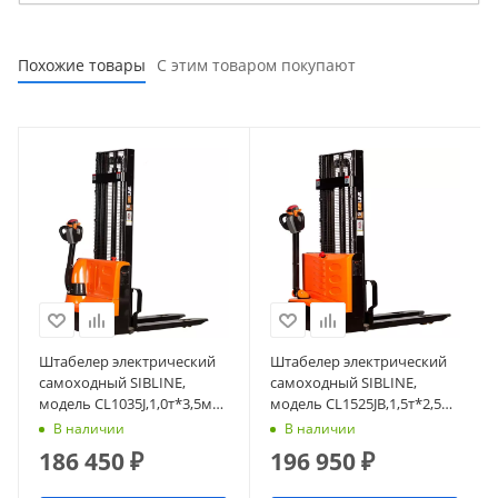
Похожие товары
С этим товаром покупают
Штабелер электрический
Штабелер электрический
самоходный SIBLINE,
самоходный SIBLINE,
модель CL1035J,1,0т*3,5м
модель CL1525JB,1,5т*2,5м
(сопровождаемый),
(сопровождаемый),
В наличии
В наличии
гелевая АКБ
гелевая АКБ
186 450
₽
196 950
₽