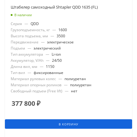
Штабелер самоходный Shtapler QDD 1635 (FL)
В наличии
Серия
—
QDD
Грузоподъемность, кг
—
1600
Высота подъема, мм
—
3500
Передвижение
—
электрическое
Подъем
—
электрический
Тип аккумулятора
—
Li-ion
Аккумулятор, V/Ah
—
24/50
Длина вил, мм
—
1150
Тип вил
—
фиксированные
Материал рулевых колес
—
полиуретан
Материал опорных роликов
—
полиуретан
Свободный подъем (Free lift)
—
нет
377 800
₽
В КОРЗИНУ