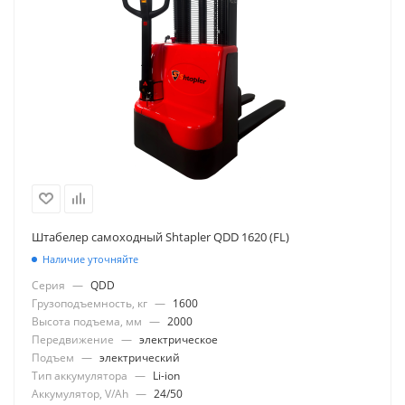
Штабелер самоходный Shtapler QDD 1620 (FL)
Наличие уточняйте
Серия
—
QDD
Грузоподъемность, кг
—
1600
Высота подъема, мм
—
2000
Передвижение
—
электрическое
Подъем
—
электрический
Тип аккумулятора
—
Li-ion
Аккумулятор, V/Ah
—
24/50