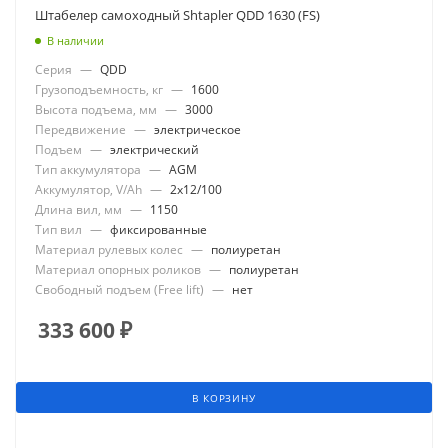
Штабелер самоходный Shtapler QDD 1630 (FS)
В наличии
Серия
—
QDD
Грузоподъемность, кг
—
1600
Высота подъема, мм
—
3000
Передвижение
—
электрическое
Подъем
—
электрический
Тип аккумулятора
—
AGM
Аккумулятор, V/Ah
—
2x12/100
Длина вил, мм
—
1150
Тип вил
—
фиксированные
Материал рулевых колес
—
полиуретан
Материал опорных роликов
—
полиуретан
Свободный подъем (Free lift)
—
нет
333 600
₽
В КОРЗИНУ