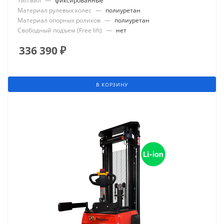
Тип вил
—
фиксированные
Материал рулевых колес
—
полиуретан
Материал опорных роликов
—
полиуретан
Свободный подъем (Free lift)
—
нет
336 390
₽
В КОРЗИНУ