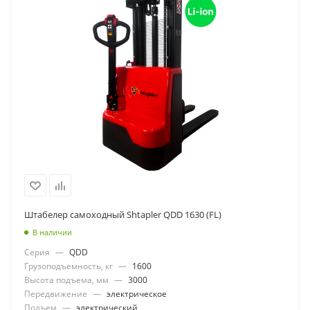
Штабелер самоходный Shtapler QDD 1630 (FL)
В наличии
Серия
—
QDD
Грузоподъемность, кг
—
1600
Высота подъема, мм
—
3000
Передвижение
—
электрическое
Подъем
—
электрический