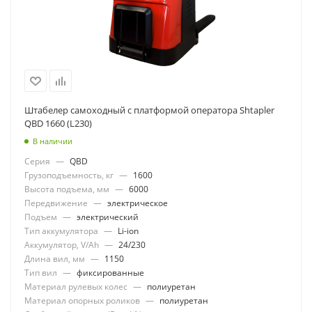
Штабелер самоходный с платформой оператора Shtapler
QBD 1660 (L230)
В наличии
Серия
—
QBD
Грузоподъемность, кг
—
1600
Высота подъема, мм
—
6000
Передвижение
—
электрическое
Подъем
—
электрический
Тип аккумулятора
—
Li-ion
Аккумулятор, V/Ah
—
24/230
Длина вил, мм
—
1150
Тип вил
—
фиксированные
Материал рулевых колес
—
полиуретан
Материал опорных роликов
—
полиуретан