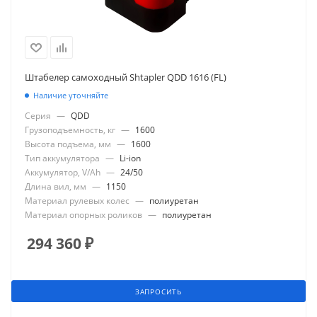
Штабелер самоходный Shtapler QDD 1616 (FL)
Наличие уточняйте
Серия
—
QDD
Грузоподъемность, кг
—
1600
Высота подъема, мм
—
1600
Тип аккумулятора
—
Li-ion
Аккумулятор, V/Ah
—
24/50
Длина вил, мм
—
1150
Материал рулевых колес
—
полиуретан
Материал опорных роликов
—
полиуретан
294 360
₽
ЗАПРОСИТЬ