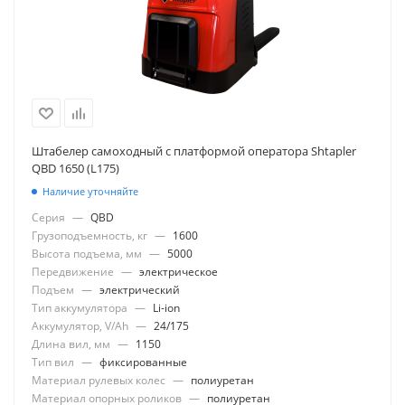
Штабелер самоходный с платформой оператора Shtapler
QBD 1650 (L175)
Наличие уточняйте
Серия
—
QBD
Грузоподъемность, кг
—
1600
Высота подъема, мм
—
5000
Передвижение
—
электрическое
Подъем
—
электрический
Тип аккумулятора
—
Li-ion
Аккумулятор, V/Ah
—
24/175
Длина вил, мм
—
1150
Тип вил
—
фиксированные
Материал рулевых колес
—
полиуретан
Материал опорных роликов
—
полиуретан