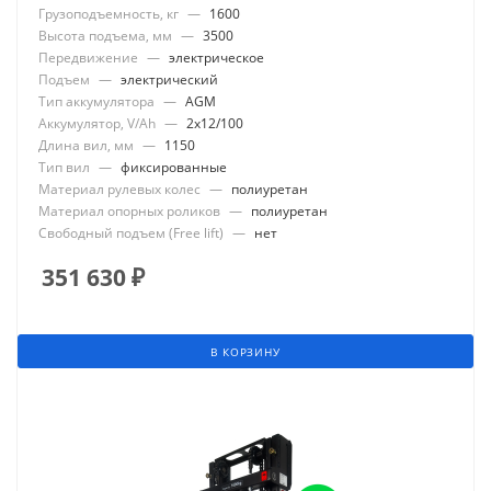
Грузоподъемность, кг
—
1600
Высота подъема, мм
—
3500
Передвижение
—
электрическое
Подъем
—
электрический
Тип аккумулятора
—
AGM
Аккумулятор, V/Ah
—
2x12/100
Длина вил, мм
—
1150
Тип вил
—
фиксированные
Материал рулевых колес
—
полиуретан
Материал опорных роликов
—
полиуретан
Свободный подъем (Free lift)
—
нет
351 630
₽
В КОРЗИНУ