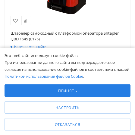
Штабелер самоходный с платформой оператора Shtapler
QBD 1645 (L175)
Наличие уточняйте
Серия
—
QBD
Этот веб-сайт использует cookie-файлы.
Грузоподъемность, кг
—
1600
При использовании данного сайта вы подтверждаете свое
Высота подъема, мм
—
4500
согласие на использование cookie-файлов в соответствии с нашей
Передвижение
—
электрическое
Политикой использования файлов Cookie
.
Подъем
—
электрический
Выберите настройки cookie
Тип аккумулятора
—
Li-ion
Минимальные
ПРИНЯТЬ
Аккумулятор, V/Ah
—
24/175
Аналитические/Функциональные
Длина вил, мм
—
1150
Тип вил
—
фиксированные
НАСТРОИТЬ
Материал рулевых колес
—
полиуретан
Материал опорных роликов
—
полиуретан
Свободный подъем (Free lift)
—
да
ОТКАЗАТЬСЯ
996 440
₽