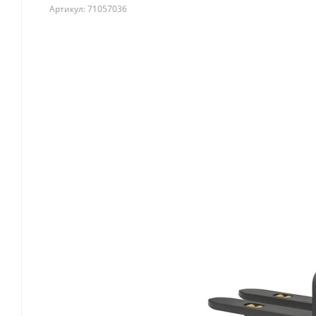
Артикул:
71057036