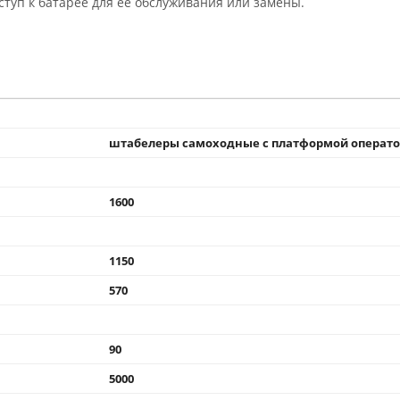
туп к батарее для ее обслуживания или замены.
штабелеры самоходные с платформой операт
1600
1150
570
90
5000