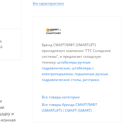
Все характеристики
а
Бренд СМАРТЛИФТ (SMARTLIFT)
ей
принадлежит компании "ГТС Складские
системы", и предлагает складскую
технику:
штабелеры ручные
гидравлические
,
штабелеры с
электроподъемом
,
подъемные ручные
гидравлические столы
,
ричтраки
.
Все товары категории
м
Все товары бренда СМАРТЛИФТ
ми
(SMARTLIFT) / СМАРТ (SMART)
щадку и
-ионная
и