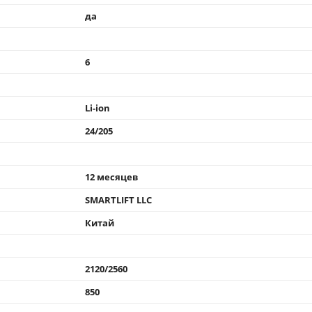
да
6
Li-ion
24/205
12 месяцев
SMARTLIFT LLC
Китай
2120/2560
850