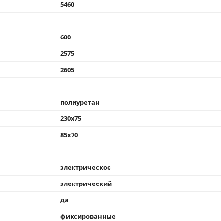
5460
600
2575
2605
полиуретан
230x75
85x70
электрическое
электрический
да
фиксированные