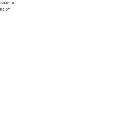
ниями по
ивают