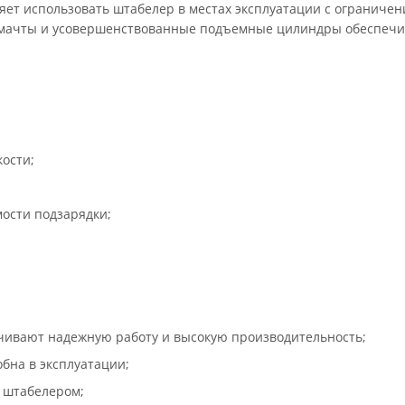
яет использовать штабелер в местах эксплуатации с ограниче
я мачты и усовершенствованные подъемные цилиндры обеспеч
ости;
ости подзарядки;
ечивают надежную работу и высокую производительность;
бна в эксплуатации;
 штабелером;