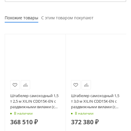
Похожие товары
С этим товаром покупают
Штабелер самоходный 1,5
Штабелер самоходный 1,5
т 2,5 м XILIN CDD15K-EN с
т 3,0 м XILIN CDD15K-EN с
раздвижными вилами (с
раздвижными вилами (с
платформой)
платформой)
В наличии
В наличии
368 510
₽
372 380
₽