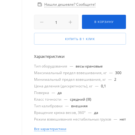
Нашли дешевле? Сообщите!
В КОРЗИНУ
КУПИТЬ В 1 КЛИК
Характеристики
Тип оборудования
—
весы крановые
Максимальный предел взвешивания, кг
—
300
Минимальный предел взвешивания, кг
—
2
Цена деления (дискретность), кг
—
0,1
Поверка
—
да
Класс точности
—
средний (III)
Тип калибровки
—
внешняя
Вращение крюка весов, 360°
—
да
Режим взвешивания нестабильных грузов
—
нет
Все характеристики