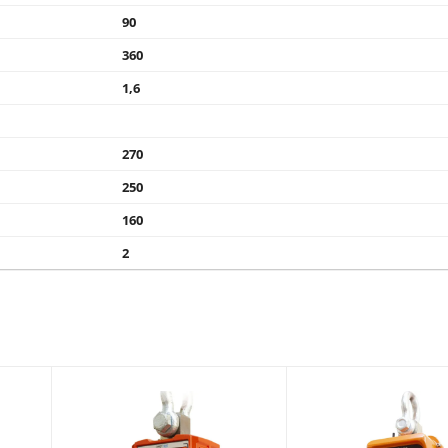
90
360
1,6
270
250
160
2