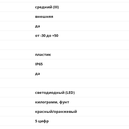
средний (III)
внешняя
да
от -30 до +50
пластик
IP65
да
светодиодный (LED)
килограмм, фунт
красный/оранжевый
5 цифр